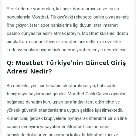
Yerel ödeme yöntemleri, kullanıcı dostu arayüzü ve cazip
bonuslarıyla Mostbet, Türkiye’deki rekabetçi bahis piyasasında
öne çıkıyor. İster spor bahislerine ilgi duyun ister internet
casino dünyasına adım atmak isteyin, Mostbet kullanıcı dostu
bir platform sunar. Güvenilir müşteri hizmetleri ve özellikle
Türk oyunculara uygun hızlı ödeme yöntemleriyle desteklenir.
Q: Mostbet Türkiye’nin Güncel Giriş
Adresi Nedir?
Bu nedenle, yeni bir hesabın oluşturulmasıyla, bahisçi ile
tanışmaya başlamanız gerekir. Mostbet Canlı Casino oyunları,
bağımsız denetim kuruluşları tarafından test edilmekte ve
yüksek güvenlik standartlarına uygun şekilde işletilmektedir.
Kullanıcılar, gerçek krupiyelerle oynayarak interaktif bir on line
casino deneyimi yaşayabilirler. Mostbet casino sitesi
bahislerle doludur ve gezinmesi kolaydır. Mostbet türkiye