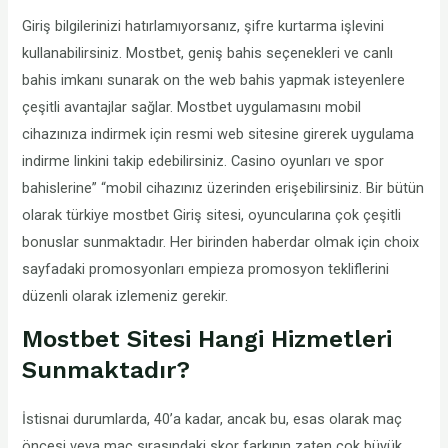
Giriş bilgilerinizi hatırlamıyorsanız, şifre kurtarma işlevini
kullanabilirsiniz. Mostbet, geniş bahis seçenekleri ve canlı
bahis imkanı sunarak on the web bahis yapmak isteyenlere
çeşitli avantajlar sağlar. Mostbet uygulamasını mobil
cihazınıza indirmek için resmi web sitesine girerek uygulama
indirme linkini takip edebilirsiniz. Casino oyunları ve spor
bahislerine” “mobil cihazınız üzerinden erişebilirsiniz. Bir bütün
olarak türkiye mostbet Giriş sitesi, oyuncularına çok çeşitli
bonuslar sunmaktadır. Her birinden haberdar olmak için choix
sayfadaki promosyonları empieza promosyon tekliflerini
düzenli olarak izlemeniz gerekir.
Mostbet Sitesi Hangi Hizmetleri
Sunmaktadır?
İstisnai durumlarda, 40’a kadar, ancak bu, esas olarak maç
öncesi veya maç sırasındaki skor farkının zaten çok büyük