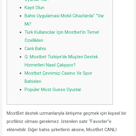
Kayıt Olun
Bahis Uygulaması Mobil Cihazlarda” “Var
Mı?
Türk Kullanıcılar Için Mostbet’in Temel
Özellikleri
Canlı Bahis
Q: Mostbet Türkiye’de Müşteri Destek
Hizmetleri Nasıl Çalışıyor?
Mostbet Çevrimiçi Casino Ve Spor
Bahisleri
Popüler Most Guess Oyunlar
MostBet destek uzmanlarıyla iletişime geçmek için kişisel bir
profiliniz olması gerekmez. İstenilen satır “Favoriler”e
eklenebilir. Diğer bahis şirketlerin aksine, MostBet CANLI