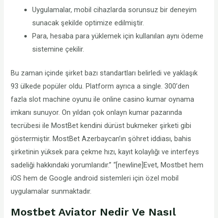
Uygulamalar, mobil cihazlarda sorunsuz bir deneyim
sunacak şekilde optimize edilmiştir.
Para, hesaba para yüklemek için kullanılan aynı ödeme
sistemine çekilir.
Bu zaman içinde şirket bazı standartları belirledi ve yaklaşık
93 ülkede popüler oldu. Platform ayrıca a single. 300’den
fazla slot machine oyunu ile online casino kumar oynama
imkanı sunuyor. On yıldan çok onlayn kumar pazarında
tecrübesi ile MostBet kendini dürüst bukmeker şirketi gibi
göstermiştir. MostBet Azerbaycan’ın şöhret iddiası, bahis
şirketinin yüksek para çekme hızı, kayıt kolaylığı ve interfeys
sadeliği hakkındaki yorumlarıdır.” “[newline]Evet, Mostbet hem
iOS hem de Google android sistemleri için özel mobil
uygulamalar sunmaktadır.
Mostbet Aviator Nedir Ve Nasıl