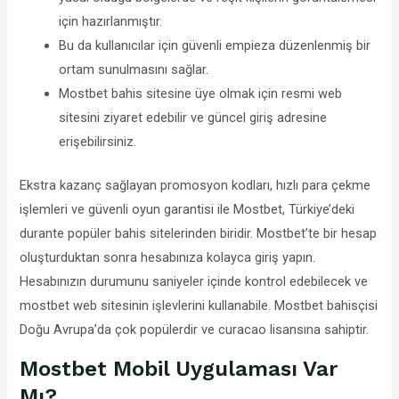
için hazırlanmıştır.
Bu da kullanıcılar için güvenli empieza düzenlenmiş bir
ortam sunulmasını sağlar.
Mostbet bahis sitesine üye olmak için resmi web
sitesini ziyaret edebilir ve güncel giriş adresine
erişebilirsiniz.
Ekstra kazanç sağlayan promosyon kodları, hızlı para çekme
işlemleri ve güvenli oyun garantisi ile Mostbet, Türkiye’deki
durante popüler bahis sitelerinden biridir. Mostbet’te bir hesap
oluşturduktan sonra hesabınıza kolayca giriş yapın.
Hesabınızın durumunu saniyeler içinde kontrol edebilecek ve
mostbet web sitesinin işlevlerini kullanabile. Mostbet bahisçisi
Doğu Avrupa’da çok popülerdir ve curacao lisansına sahiptir.
Mostbet Mobil Uygulaması Var
Mı?