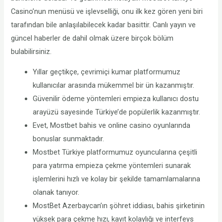
Casino’nun menüsü ve işlevselliği, onu ilk kez gören yeni biri
tarafından bile anlaşılabilecek kadar basittir. Canlı yayın ve
güncel haberler de dahil olmak üzere birçok bölüm
bulabilirsiniz.
Yıllar geçtikçe, çevrimiçi kumar platformumuz
kullanıcılar arasında mükemmel bir ün kazanmıştır.
Güvenilir ödeme yöntemleri empieza kullanıcı dostu
arayüzü sayesinde Türkiye’de popülerlik kazanmıştır.
Evet, Mostbet bahis ve online casino oyunlarında
bonuslar sunmaktadır.
Mostbet Türkiye platformumuz oyuncularına çeşitli
para yatırma empieza çekme yöntemleri sunarak
işlemlerini hızlı ve kolay bir şekilde tamamlamalarına
olanak tanıyor.
MostBet Azerbaycan’ın şöhret iddiası, bahis şirketinin
yüksek para çekme hızı, kayıt kolaylığı ve interfeys