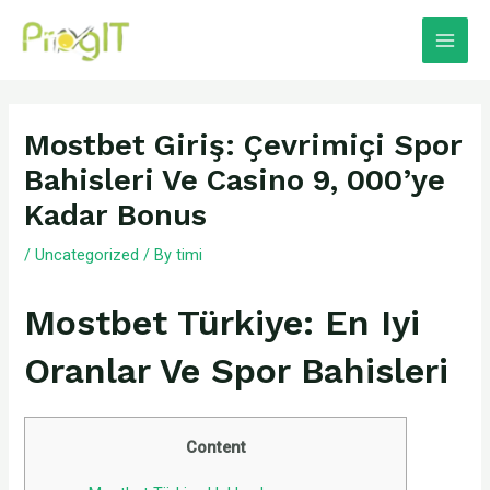
Skip
Main
to
Men
content
Post
navigation
Mostbet Giriş: Çevrimiçi Spor
Bahisleri Ve Casino 9, 000’ye
Kadar Bonus
/
Uncategorized
/ By
timi
Mostbet Türkiye: En Iyi
Oranlar Ve Spor Bahisleri
Content