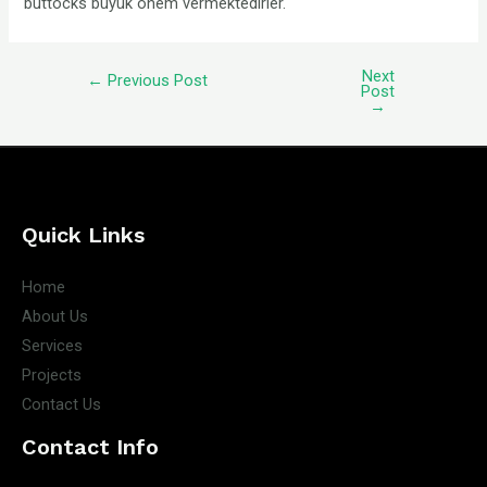
buttocks büyük önem vermektedirler.
Next
←
Previous Post
Post
→
Quick Links
Home
About Us
Services
Projects
Contact Us
Contact Info