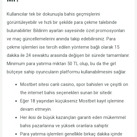
Kullanıcılar tek bir dokunuşla bahis geçmişlerini
görüntüleyebilir ve hızlı bir şekilde para çekme talebinde
bulunabilirler. Bildirim ayarları sayesinde özel promosyonları
ve maç güncellemelerini anında takip edebilirsiniz. Para
çekme işlemleri ise tercih edilen yönteme bağlı olarak 15
dakika ile 24 sewaktu arasında değişen bir sürede tamamlanır.
Minimum para yatırma miktarı 50 TL olup, bu da the girl
bütçeye sahip oyuncuların platformu kullanabilmesini sağlar.
Mostbet sitesi canlı casino, spor bahisleri ve çeşitli on
the internet bahis seçenekleri sunan bir sitedir.
Eğer 18 yaşından küçükseniz Mostbet kayıt işlemine
devam etmeyin.
Her ikisi de büyük kazançları garanti eden mükemmel
bahis pazarlarına ve yüksek oranlara sahiptir.
Para yatırma işlemleri genellikle birkaç dakika içinde