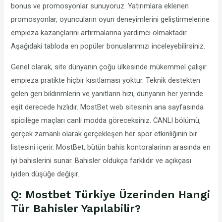
bonus ve promosyonlar sunuyoruz. Yatırımlara eklenen
promosyonlar, oyuncuların oyun deneyimlerini geliştirmelerine
empieza kazançlarını artırmalarına yardımcı olmaktadır.
Aşağıdaki tabloda en popüler bonuslarımızı inceleyebilirsiniz.
Genel olarak, site dünyanın çoğu ülkesinde mükemmel çalışır
empieza pratikte hiçbir kısıtlaması yoktur. Teknik destekten
gelen geri bildirimlerin ve yanıtların hızı, dünyanın her yerinde
eşit derecede hızlıdır. MostBet web sitesinin ana sayfasında
spicilège maçları canlı modda göreceksiniz. CANLI bölümü,
gerçek zamanlı olarak gerçekleşen her spor etkinliğinin bir
listesini içerir. MostBet, bütün bahis kontoralarinın arasında en
iyi bahislerini sunar. Bahisler oldukça farklıdır ve açıkçası
iyiden düşüğe değişir.
Q: Mostbet Türkiye Üzerinden Hangi
Tür Bahisler Yapılabilir?