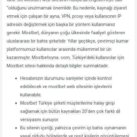
“olduğunu unutmamak önemlidir. Bu nedenle, kaynağı ziyaret
etmek için çalışan bir ayna, VPN, proxy veya kullanıcının IP
adresini değiştirmek için başka bir yöntem kullanmanız
gerekir. Mostbet, dünyanın çoğu ülkesinde faaliyet gösteren
uluslararası bir bahis şirketidir. Yıllar geçtikçe, çevrimiçi kumar
platformumuz kullanıcılar arasında mükemmel bir ün
kazanmıştır. Mostbetoyna. com, Türkiye’deki kullanıcılar için
Mostbet sitesi hakkında detaylı bilgiler sunmaktadır.
Hesabınızın durumunu saniyeler içinde kontrol
edebilecek ve mostbet web sitesinin işlevlerini
kullanabile.
Mostbet Türkiye şirketi müşterilerine halay girişi
sağlamak için bütün kaynakları 20’den çok farklı dil
versiyasını sunuyor.
Bu sitenin içeriği, yalnızca çevrim içi bahis oynamanın
yasal olduğu bölgelerde ve reşit kişilerin görüntülemesi