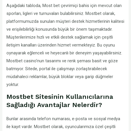
Aşağıdaki tabloda, Most bet çevrimiçi bahis için mevcut olan
sporları, ligleri ve turnuvaları bulabilirsiniz. Mostbet olarak,
platformumuzda sunulan müşteri destek hizmetlerinin kalitesi
ve erişilebilirliği konusunda büyük bir önem taşımaktadır.
Müşterilerimize hızlı ve etkili destek sağlamak için çeşitli
iletişim kanalları üzerinden hizmet vermekteyiz. Bu oyunu
oynayarak eğlenceli ve heyecanlı bir deneyim yaşayabilirsiniz.
Mostbet casino’nun tasarımı ve renk şeması basit ve göze
batmıyor. Sitede, portal ile çalışmayı zorlaştırabilecek
müdahaleci reklamlar, büyük bloklar veya garip düğmeler
yoktur.
Mostbet Sitesinin Kullanıcılarına
Sağladığı Avantajlar Nelerdir?
Bunlar arasında telefon numarası, e-posta ve sosyal medya
ile kayıt vardır. Mostbet olarak, oyuncularımıza özel çeşitli