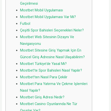
Geçirilmesi
Mostbet Mobil Uygulaması
Mostbet Mobil Uygulaması Var Mı?
Futbol
Çeşitli Spor Bahisleri Seçenekleri Neler?
Mostbet Web Sitesinin Dizaynı Ve
Navigasyonu
Mostbet Sitesine Giriş Yapmak Için En
Güncel Giriş Adresine Nasıl Ulaşabilirim?
Mostbet Türkiye’de Yasal Mı?
Mostbet’te Spor Bahisleri Nasıl Yapılır?
Mostbet’ten Nasıl Para Çekilir
Mostbet Para Yatırma Ve Çekme Işlemleri
Nasıl Yapılır?
Mostbet Giriş Adresi Nedir?
Mostbet Casino Oyunlarında Ne Tür
Oyunlar Var?