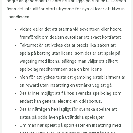
högre än genomsnittet som brukar ligga på runt 96%. Därmed
finns det inte alltför stort utrymme för nya aktörer att kliva in
i handlingen.
Vidare gäller det att stanna vid seventeen eller högre,
framförallt om dealern autorizar ett svagt kortfattat.
Faktumet är att lyckas det är precis lika säkert att
spela på betting utan licens, som det är att spela på
wagering med licens, sålänge man väljer ett säkert
spelbolag mediterranean sea en bra licens.
Men för att lyckas testa ett gambling establishment är
en reward utan insättning en utmärkt väg att gå.
Det är inte möjligt att få hos svenska spelbolag som
endast kan general electric en oddsbonus.
Det är nämligen helt lagligt för svenska spelare att
satsa på odds även på utländska spelsajter.
Om man har spelat på sport efter en insättning med