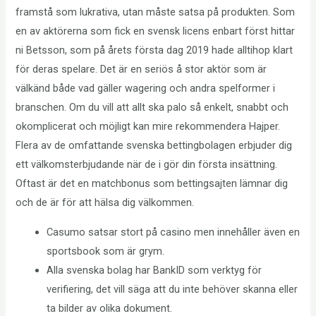
framstå som lukrativa, utan måste satsa på produkten. Som
en av aktörerna som fick en svensk licens enbart först hittar
ni Betsson, som på årets första dag 2019 hade alltihop klart
för deras spelare. Det är en seriös å stor aktör som är
välkänd både vad gäller wagering och andra spelformer i
branschen. Om du vill att allt ska palo så enkelt, snabbt och
okomplicerat och möjligt kan mire rekommendera Hajper.
Flera av de omfattande svenska bettingbolagen erbjuder dig
ett välkomsterbjudande när de i gör din första insättning.
Oftast är det en matchbonus som bettingsajten lämnar dig
och de är för att hälsa dig välkommen.
Casumo satsar stort på casino men innehåller även en
sportsbook som är grym.
Alla svenska bolag har BankID som verktyg för
verifiering, det vill säga att du inte behöver skanna eller
ta bilder av olika dokument.