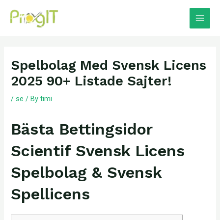
Skip
Main
to
Men
content
Post
navigation
Spelbolag Med Svensk Licens
2025 90+ Listade Sajter!
/
se
/ By
timi
Bästa Bettingsidor
Scientif Svensk Licens
Spelbolag & Svensk
Spellicens