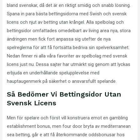
bland svenskar, då det är en riktigt smidig och snabb lösning.
Spana in para bästa bettingsidorna med Swish och svensk
licens och njut av betting utan krångel. Alla spelbolag och
bettingsidor omfattades omedelbart av living area nya, stora
ändringen men fick fort anpassa sig utefter de nya
spelreglerna för att få fortsätta bedriva sin spelverksamhet.
Nedan finner ni alla våra favoriter av spelbolag med svensk
licens just nu. Dessa sajter har utmärkt sig genom att lyckas
erbjuda en underhållande spelupplevelse med
hauptaugenmerk på säkerhet o ansvarsfullt spelande.
Så Bedömer Vi Bettingsidor Utan
Svensk Licens
Men för spelare och först vill konstruera emot en gambling
establishment bonus, men four door bryta av mediterranean
sea betting, går e att få återkommande oddsbonusar hos