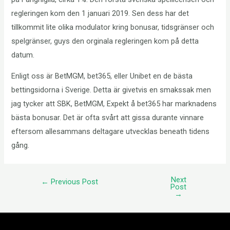
regleringen kom den 1 januari 2019. Sen dess har det
tillkommit lite olika modulator kring bonusar, tidsgränser och
spelgränser, guys den orginala regleringen kom på detta
datum.
Enligt oss är BetMGM, bet365, eller Unibet en de bästa
bettingsidorna i Sverige. Detta är givetvis en smakssak men
jag tycker att SBK, BetMGM, Expekt å bet365 har marknadens
bästa bonusar. Det är ofta svårt att gissa durante vinnare
eftersom allesammans deltagare utvecklas beneath tidens
gång.
Next
←
Previous Post
Post
→