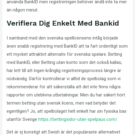
använda BankID men registreringen behöver ändå inte ta mer
än någon minut.
Verifiera Dig Enkelt Med Bankid
I samband med den svenska spellicensens intåg började
även snabb registrering med BankID att ta fart ordentligt som
ett mycket attraktivt alternativ för svenska spelare. Betting
med BankID, eller Betting utan konto som det också kallas,
har lett till att ingen krånglig registreringsprocess längre är
nödvändig. Därför kontrollerar vi alltid de spelbolag som vi
rekommenderar för att säkerställa att det inte finns några
rapporter om uteblivna utbetalningar. Men du har säkert hört
termen betting utan svensk licens, men vad betyder det
egentligen? Jo, att spelbolaget helt enkelt har sin fysiska bas
utanför Sverige
https://bettingsidor-utan-spelpaus.com/
.
Det är ej konstigt att Swish är det populäraste alternativet