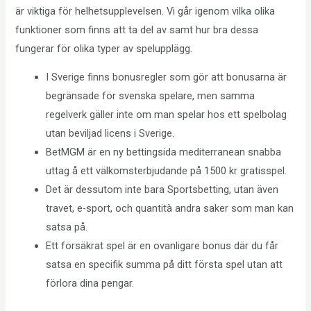
är viktiga för helhetsupplevelsen. Vi går igenom vilka olika
funktioner som finns att ta del av samt hur bra dessa
fungerar för olika typer av spelupplägg.
I Sverige finns bonusregler som gör att bonusarna är
begränsade för svenska spelare, men samma
regelverk gäller inte om man spelar hos ett spelbolag
utan beviljad licens i Sverige.
BetMGM är en ny bettingsida mediterranean snabba
uttag å ett välkomsterbjudande på 1500 kr gratisspel.
Det är dessutom inte bara Sportsbetting, utan även
travet, e-sport, och quantità andra saker som man kan
satsa på.
Ett försäkrat spel är en ovanligare bonus där du får
satsa en specifik summa på ditt första spel utan att
förlora dina pengar.