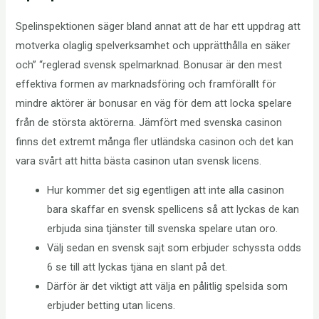
Spelinspektionen säger bland annat att de har ett uppdrag att
motverka olaglig spelverksamhet och upprätthålla en säker
och” “reglerad svensk spelmarknad. Bonusar är den mest
effektiva formen av marknadsföring och framförallt för
mindre aktörer är bonusar en väg för dem att locka spelare
från de största aktörerna. Jämfört med svenska casinon
finns det extremt många fler utländska casinon och det kan
vara svårt att hitta bästa casinon utan svensk licens.
Hur kommer det sig egentligen att inte alla casinon
bara skaffar en svensk spellicens så att lyckas de kan
erbjuda sina tjänster till svenska spelare utan oro.
Välj sedan en svensk sajt som erbjuder schyssta odds
6 se till att lyckas tjäna en slant på det.
Därför är det viktigt att välja en pålitlig spelsida som
erbjuder betting utan licens.