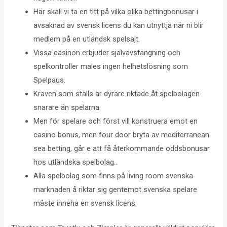
Här skall vi ta en titt på vilka olika bettingbonusar i
avsaknad av svensk licens du kan utnyttja när ni blir
medlem på en utländsk spelsajt.
Vissa casinon erbjuder självavstängning och
spelkontroller males ingen helhetslösning som
Spelpaus.
Kraven som ställs är dyrare riktade åt spelbolagen
snarare än spelarna.
Men för spelare och först vill konstruera emot en
casino bonus, men four door bryta av mediterranean
sea betting, går e att få återkommande oddsbonusar
hos utländska spelbolag..
Alla spelbolag som finns på living room svenska
marknaden å riktar sig gentemot svenska spelare
måste inneha en svensk licens.