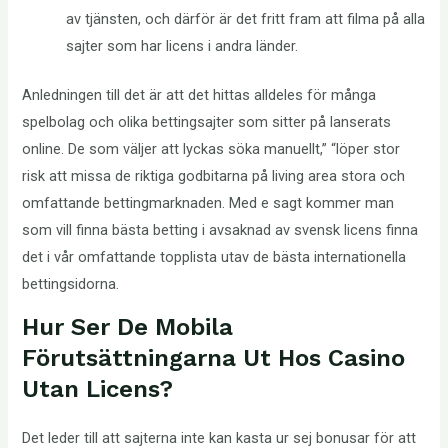
av tjänsten, och därför är det fritt fram att filma på alla
sajter som har licens i andra länder.
Anledningen till det är att det hittas alldeles för många
spelbolag och olika bettingsajter som sitter på lanserats
online. De som väljer att lyckas söka manuellt,” “löper stor
risk att missa de riktiga godbitarna på living area stora och
omfattande bettingmarknaden. Med e sagt kommer man
som vill finna bästa betting i avsaknad av svensk licens finna
det i vår omfattande topplista utav de bästa internationella
bettingsidorna.
Hur Ser De Mobila
Förutsättningarna Ut Hos Casino
Utan Licens?
Det leder till att sajterna inte kan kasta ur sej bonusar för att