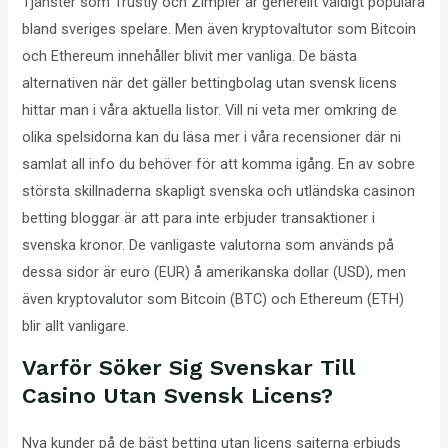
Tjänster som Trustly och Zimpler är generellt väldigt populära
bland sveriges spelare. Men även kryptovaltutor som Bitcoin
och Ethereum innehåller blivit mer vanliga. De bästa
alternativen när det gäller bettingbolag utan svensk licens
hittar man i våra aktuella listor. Vill ni veta mer omkring de
olika spelsidorna kan du läsa mer i våra recensioner där ni
samlat all info du behöver för att komma igång. En av sobre
största skillnaderna skapligt svenska och utländska casinon
betting bloggar är att para inte erbjuder transaktioner i
svenska kronor. De vanligaste valutorna som används på
dessa sidor är euro (EUR) å amerikanska dollar (USD), men
även kryptovalutor som Bitcoin (BTC) och Ethereum (ETH)
blir allt vanligare.
Varför Söker Sig Svenskar Till
Casino Utan Svensk Licens?
Nya kunder på de bäst betting utan licens sajterna erbjuds