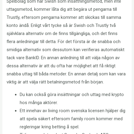
Spelbolag som har Swish som insättningsmetod, men inte
uttagsmetod, kommer låta dig att begära ut pengarna till
Trustly, eftersom pengarna kommer att skickas till samma
konto ändå. Enligt vårt tycke så är Swish och Trustly två
självklara alternativ om de finns tillgängliga, och det finns
flera anledningar till detta. För det första är de snabba och
smidiga alternativ som dessutom kan verifieras automatiskt
tack vare BankID. En annan anledning till att välja någon av
dessa alternativ är att du ofta har möjlighet att få riktigt
snabba uttag till båda metoder. En annan detalj som kan vara
viktig är att välja rätt betalningsmetod från början.
Du kan också göra insättningar och uttag med krypto
hos många aktörer.
Ett innehav av living room svenska licensen hjälper dig
att spela säkert eftersom family room kommer med
regleringar kring betting å spel.