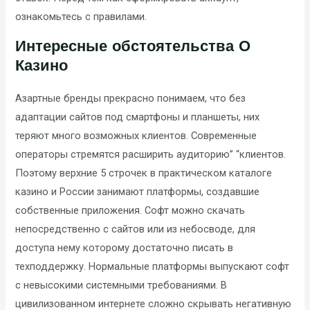
ознакомьтесь с правилами.
Интересные обстоятельства О
Казино
Азартные бренды прекрасно понимаем, что без
адаптации сайтов под смартфоны и планшеты, них
теряют много возможных клиентов. Современные
операторы стремятся расширить аудиторию” “клиентов.
Поэтому верхние 5 строчек в практическом каталоге
казино и России занимают платформы, создавшие
собственные приложения. Софт можно скачать
непосредственно с сайтов или из небосводе, для
доступа нему которому достаточно писать в
техподдержку. Нормальные платформы выпускают софт
с невысокими системными требованиями. В
цивилизованном интернете сложно скрывать негативную