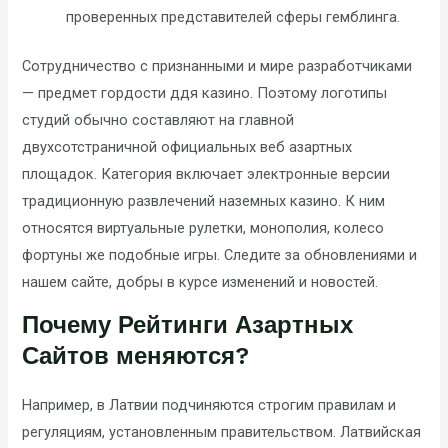
проверенных представителей сферы гемблинга.
Сотрудничество с признанными и мире разработчиками
— предмет гордости ддя казино. Поэтому логотипы
студий обычно составляют на главной
двухсотстраничной официальных веб азартных
площадок. Категория включает электронные версии
традиционную развлечений наземных казино. К ним
относятся виртуальные рулетки, монополия, колесо
фортуны же подобные игры. Следите за обновлениями и
нашем сайте, добры в курсе изменений и новостей.
Почему Рейтинги Азартных
Сайтов меняются?
Например, в Латвии подчиняются строгим правилам и
регуляциям, установленным правительством. Латвийская