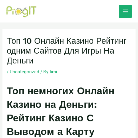
Skip
Main
to
Men
content
Post
navigation
Топ 10 Онлайн Казино Рейтинг
одним Сайтов Для Игры На
Деньги
/
Uncategorized
/ By
timi
Топ немногих Онлайн
Казино на Деньги:
Рейтинг Казино С
Выводом а Карту