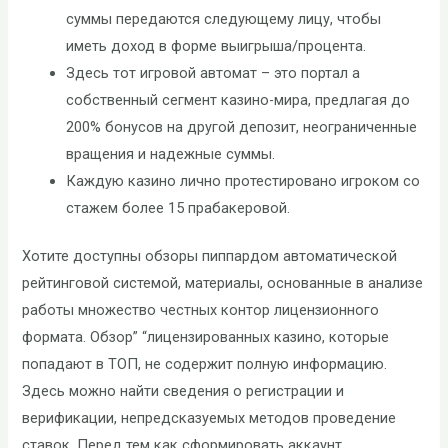
суммы передаются следующему лицу, чтобы
иметь доход в форме выигрыша/процента.
Здесь тот игровой автомат – это портал а
собственный сегмент казино-мира, предлагая до
200% бонусов на другой депозит, неограниченные
вращения и надежные суммы.
Каждую казино лично протестировано игроком со
стажем более 15 прабакеровой.
Хотите доступны обзоры пиппардом автоматической
рейтинговой системой, материалы, основанные в анализе
работы множество честных контор лицензионного
формата. Обзор” “лицензированных казино, которые
попадают в ТОП, не содержит полную информацию.
Здесь можно найти сведения о регистрации и
верификации, непредсказуемых методов проведение
ставок. Перед тем как сформировать аккаунт,