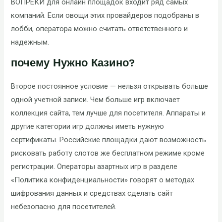
ВОПРЕКИ для онлайн площадок входит ряд самых
компаний. Если овощи этих провайдеров подобраны в
лобби, оператора можно считать ответственного и
надежным.
почему Нужно Казино?
Второе постоянное условие — нельзя открывать больше
одной учетной записи. Чем больше игр включает
коллекция сайта, тем лучше для посетителя. Аппараты и
другие категории игр должны иметь нужную
сертификаты. Российские площадки дают возможность
рисковать работу слотов же бесплатном режиме кроме
регистрации. Операторы азартных игр в разделе
«Политика конфиденциальности» говорят о методах
шифрования данных и средствах сделать сайт
небезопасно для посетителей.