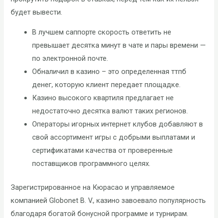
будет вывести.
В лучшем саппорте скорость ответить не
превышает десятка минут в чате и пары времени —
по электронной почте.
Обналичил в казино – это определенная ттпб
денег, которую клиент передает площадке.
Казино высокого квартиля предлагает не
недостаточно десятка валют таких регионов.
Операторы игорных интернет клубов добавляют в
свой ассортимент игры с добрыми выплатами и
сертификатами качества от проверенные
поставщиков программного целях.
Зарегистрированное на Кюрасао и управляемое
компанией Globonet B. V., казино завоевало популярность
благодаря богатой бонусной программе и турнирам.