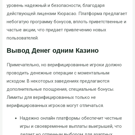
уровень надежный и безопасности, благодаря
действующей лицензии Кюрасао. Платформа предлагает
небогатую программу бонусов, вплоть приветственные и
частые акции, что придает привлечению новых
пользователей.
Вывод Денег одним Казино
Примечательно, но верифицированные игроки должно
проводить денежные операции с моментальным
исходом. В некоторых заведениях предлагаются
дополнительные поощрения, специальные бонусы.
Лимиты для верифицированных только не
верифицированных игроков могут отличаться.
Надежно онлайн платформы обеспечит честные
игры и своевременные выплаты выигрышей, что
делает но отличным выбором для азартных