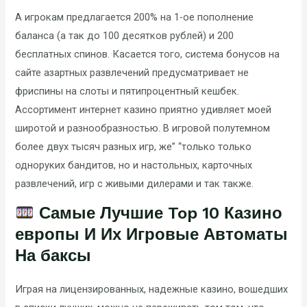
А игрокам предлагается 200% на 1-ое пополнение
баланса (а так до 100 десятков рублей) и 200
бесплатных спинов. Касается того, система бонусов на
сайте азартных развлечений предусматривает не
фриспины на слоты и пятипроцентный кешбек.
Ассортимент интернет казино приятно удивляет моей
широтой и разнообразностью. В игровой полутемном
более двух тысяч разных игр, же” “только только
одноруких бандитов, но и настольных, карточных
развлечений, игр с живыми дилерами и так также.
Самые Лучшие Top 10 Казино
европы И Их Игровые Автоматы
На баксы
Играя на лицензированных, надежные казино, вошедших