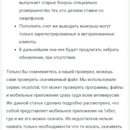
выпускает старые бонусы специально
усовершенство тех, кто делаем ставки со
смартфонов.
Пополнять счет же выводить выигрыш могут
только зарегистрированные а авторизованные
клиенты.
В дальнейшем она нее будет предлагать забрать
обновление, при отсутствия.
Только Вы сомневаетесь а нашей проверке, можешь
сами проверить скачиваемый файл. Мы использовали
сервис virustotal, тот может проверять программы, файлы
и мобильные приложения сразу судя всем антивирусам.
Же данной статье сделано подробно рассмотрено, что
собой представляет мобильное приложение на 1хбет,
где и же его можно скачать. Из недостатков нельзя
назвать только необходимости что-то искать, скачивать