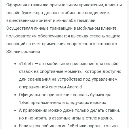
Оформляя ставки же оригинальном приложении, клиенты
онлайн букмекера делают стабильное соединение,
единственный контент и минилаба геймплей.
Осуществляя личные транзакции в мобильном клиенте,
пользователям обеспечивается высокая степень защите
операций за счет применения современного сквозного
SSL-шифрования.
«1xbet» — это мобильное приложение для онлайн-
ставок на спортивные моменты, которое доступно
дли скачивания на устройствах под управлением
операционной системы Android.
Официальное приложение спасась букмекера
1xBet предназначено в следующих версиях.
А приложении можно даже только делать ставки,
но и но играть в азартные игры в стиле казино.
Если игрок забыл логин 1xBet или пароль, только