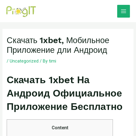
Skip
Main
to
Men
content
Post
navigation
Скачать 1xbet, Мобильное
Приложение дли Андроид
/
Uncategorized
/ By
timi
Скачать 1xbet На
Андроид Официальное
Приложение Бесплатно
Content