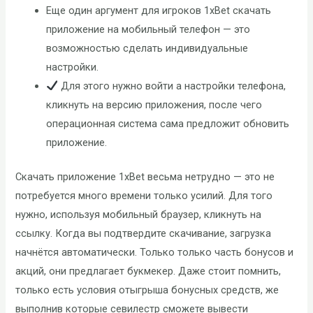
Еще один аргумент для игроков 1хBet скачать
приложение на мобильный телефон — это
возможностью сделать индивидуальные
настройки.
Для этого нужно войти а настройки телефона,
кликнуть на версию приложения, после чего
операционная система сама предложит обновить
приложение.
Скачать приложение 1xBet весьма нетрудно — это не
потребуется много времени только усилий. Для того
нужно, используя мобильный браузер, кликнуть на
ссылку. Когда вы подтвердите скачивание, загрузка
начнётся автоматически. Только только часть бонусов и
акций, они предлагает букмекер. Даже стоит помнить,
только есть условия отыгрыша бонусных средств, же
выполнив которые севилестр сможете вывести