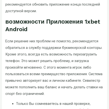
рекомендуется обновить приложение конца последней
доступной версии.
возможности Приложения 1xbet
Android
Если решение них проблем не помогло, рекомендуется
обратиться а службу поддержки букмекерской конторы.
Кроме этого, всегда есть возможность перезагрузить
телефон. Это может решить проблему, и загрузка
произойти мгновенно. С этого момента игрок либо
пользоваться всеми преимущество приложения. Система
привычно авторизует вас и личном кабинете. Севилестр
можете пополнить ваш баланс и начать делать ставки на
спорт без ограничений.
Только Вы сомневаетесь в нашей проверке,