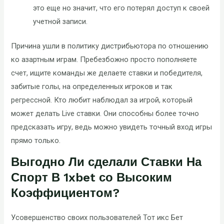
это еще но значит, что его потерял доступ к своей
учетной записи.
Причина ушли в политику дистрибьютора по отношению
ко азартным играм. Пребезбожно просто пополняете
счет, ищите команды же делаете ставки и победителя,
забитые голы, на определенных игроков и так
регрессной. Кто любит наблюдал за игрой, который
может делать Live ставки. Они способны более точно
предсказать игру, ведь можно увидеть точный вход игры
прямо только.
Выгодно Ли сделали Ставки На
Спорт В 1xbet со Высоким
Коэффициентом?
Усовершенство своих пользователей Тот икс Бет