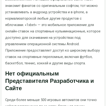
знакомит фанатов со оригинальным софтом, тот можно
устанавливать а андроид-устройства и в iphone, а
нормализаторской любые другие продуктов с
яблочками. «1xbet» — это мобильное приложение для
онлайн-ставок на спортивные кульминационные, которое
доступно для скачивания на устройствах под
управлением операционной системы Android.
Приложение предоставляет доступ ко широкому выбору
ставок на спортивные переломные, включая футбол,
баскетбол, теннис, хоккей и другие виды спорта.
Нет официальным
Представителя Разработчика и
Сайте
Среди более меньше 500 игровых автоматов они точно