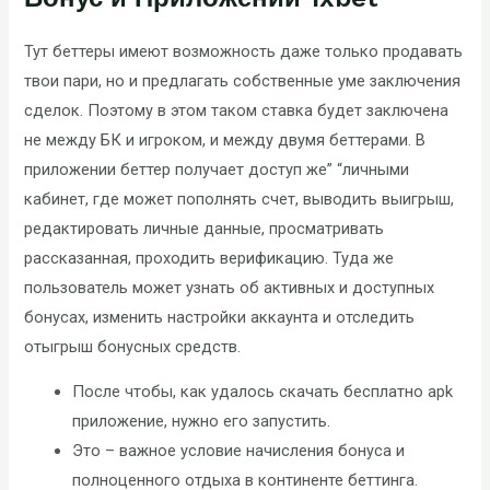
Тут беттеры имеют возможность даже только продавать
твои пари, но и предлагать собственные уме заключения
сделок. Поэтому в этом таком ставка будет заключена
не между БК и игроком, и между двумя беттерами. В
приложении беттер получает доступ же” “личными
кабинет, где может пополнять счет, выводить выигрыш,
редактировать личные данные, просматривать
рассказанная, проходить верификацию. Туда же
пользователь может узнать об активных и доступных
бонусах, изменить настройки аккаунта и отследить
отыгрыш бонусных средств.
После чтобы, как удалось скачать бесплатно apk
приложение, нужно его запустить.
Это – важное условие начисления бонуса и
полноценного отдыха в континенте беттинга.