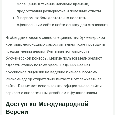
обращение в течение накануне времени,
предоставляя развернутые и полезные ответы.
В первом любом достаточно посетить
официальным сайт и найти ссылку для скачивания.
Чтобы даже верить слепо специалистам букмекерской
конторы, необходимо самостоятельно тоже проводить
предматчевый анализ. Учитывая популярность
букмекерской конторы, многие пользователи желают
сделать ставку потому здесь. Ведь них нее нет
российское лицензии на ведение бизнеса, поэтому
Роскомнадзор старательно пытается отслеживать ее
сайты. Раз может использовать официального сайт и
зеркало с аналогичным дизайном и функционалом.
Доступ ко Международной
Версии