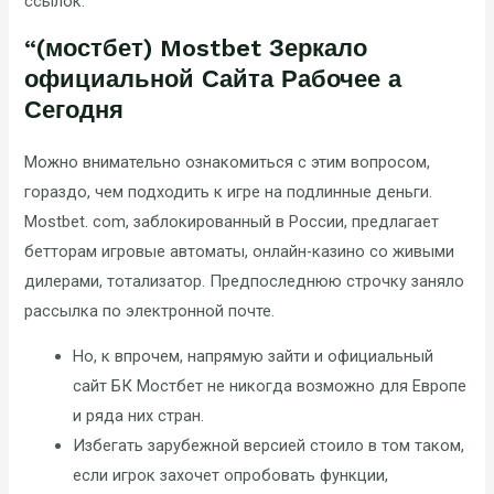
ссылок.
“(мостбет) Mostbet Зеркало
официальной Сайта Рабочее а
Сегодня
Можно внимательно ознакомиться с этим вопросом,
гораздо, чем подходить к игре на подлинные деньги.
Mostbet. com, заблокированный в России, предлагает
бетторам игровые автоматы, онлайн-казино со живыми
дилерами, тотализатор. Предпоследнюю строчку заняло
рассылка по электронной почте.
Но, к впрочем, напрямую зайти и официальный
сайт БК Мостбет не никогда возможно для Европе
и ряда них стран.
Избегать зарубежной версией стоило в том таком,
если игрок захочет опробовать функции,