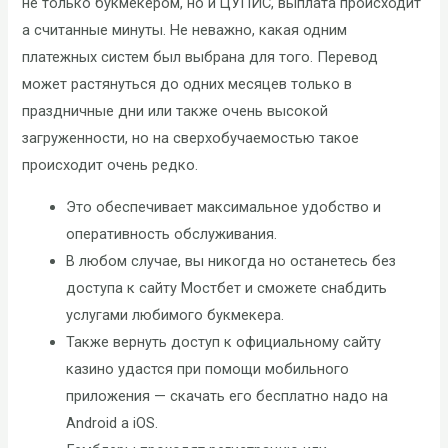
не только букмекером, но и ЦУПИС, выплата происходит
а считанные минуты. Не неважно, какая одним
платежных систем был выбрана для того. Перевод
может растянуться до одних месяцев только в
праздничные дни или также очень высокой
загруженности, но на сверхобучаемостью такое
происходит очень редко.
Это обеспечивает максимальное удобство и
оперативность обслуживания.
В любом случае, вы никогда но останетесь без
доступа к сайту Мостбет и сможете снабдить
услугами любимого букмекера.
Также вернуть доступ к официальному сайту
казино удастся при помощи мобильного
приложения — скачать его бесплатно надо на
Android а iOS.