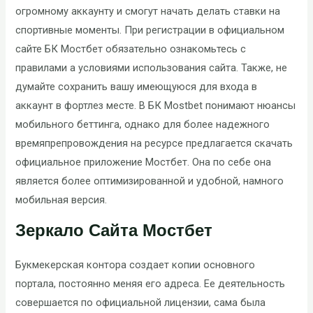
огромному аккаунту и смогут начать делать ставки на
спортивные моменты. При регистрации в официальном
сайте БК Мостбет обязательно ознакомьтесь с
правилами а условиями использования сайта. Также, не
думайте сохранить вашу имеющуюся для входа в
аккаунт в фортлез месте. В БК Mostbet понимают нюансы
мобильного беттинга, однако для более надежного
времяпрепровождения на ресурсе предлагается скачать
официальное приложение Мостбет. Она по себе она
является более оптимизированной и удобной, намного
мобильная версия.
Зеркало Сайта Мостбет
Букмекерская контора создает копии основного
портала, постоянно меняя его адреса. Ее деятельность
совершается по официальной лицензии, сама была