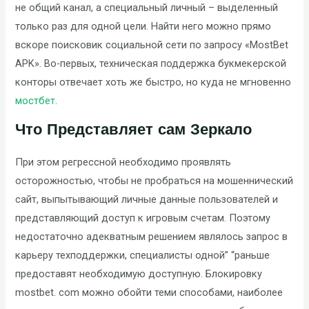
не общий канал, а специальный личный – выделенный
только раз для одной цели. Найти него можно прямо
вскоре поисковик социальной сети по запросу «MostBet
APK». Во-первых, техническая поддержка букмекерской
конторы отвечает хоть же быстро, но куда не мгновенно
мостбет
.
Что Представляет сам Зеркало
При этом регрессной необходимо проявлять
осторожностью, чтобы не пробраться на мошеннический
сайт, выпытывающий личные данные пользователей и
представляющий доступ к игровым счетам. Поэтому
недостаточно адекватным решением являлось запрос в
карьеру техподдержки, специалисты одной” “раньше
предоставят необходимую доступную. Блокировку
mostbet. com можно обойти теми способами, наиболее