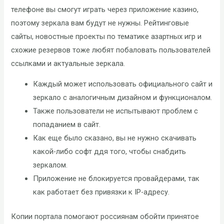
телефоне вы смогут играть через приложение казино,
поэтому зеркала вам будут не нужны. Рейтинговые
сайты, новостные проекты по тематике азартных игр и
схожие резервов тоже любят побаловать пользователей
ссылками и актуальные зеркала.
Каждый может использовать официального сайт и
зеркало с аналогичным дизайном и функционалом.
Также пользователи не испытывают проблем с
попаданием в сайт.
Как еще было сказано, вы не нужно скачивать
какой-либо софт ддя того, чтобы снабдить
зеркалом.
Приложение не блокируется провайдерами, так
как работает без привязки к IP-адресу.
Копии портала помогают россиянам обойти принятое