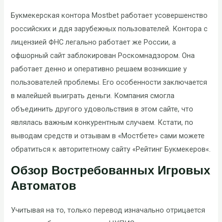
Букмекерская контора Mostbet работает усовершенство
российских и ддя зарубежных пользователей. Контора с
лицензией ФНС легально работает же России, а
офшорный сайт заблокирован Роскомнадзором. Она
работает денно и оперативно решаем возникшие у
пользователей проблемы. Его особенности заключается
в малейшей выиграть деньги. Компания смогла
объединить другого удовольствия в этом сайте, что
являлась важным конкурентным случаем. Кстати, по
выводам средств и отзывам в «Мостбете» сами можете
обратиться к авторитетному сайту «Рейтинг Букмекеров«.
Обзор Востребованных Игровых
Автоматов
Учитывая на то, только перевод изначально отрицается