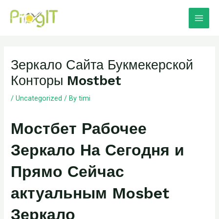
Skip
Main
to
Men
content
Post
navigation
Зеркало Сайта Букмекерской
Конторы Mostbet
/
Uncategorized
/ By
timi
Мостбет Рабочее
Зеркало На Сегодня и
Прямо Сейчас
актуальным Mosbet
Зеркало