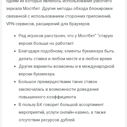
одним из которых являлось использование рабочего
зеркала Мостбет. Другие методы обхода блокировки
связанной с использованием сторонних приложений,
VPN-сервисов, расширений для браузеров.
Ряд игроков расстроен, что у Мостбет” “старую
версия больше но работает.
Благодаря подобному, клиенты букмекера быть
делать ставки и любом месте и в любое время.
Другие варианты возможны и в международной
версии букмекера.
Большое преимуществами таких ставок
заключалась в возможности доведения
повышенного коэффициента.
В пользу БК говорит большой ассортимент
мероприятий, услуги онлайн-казино, а также
отсутствии ресурсов дублей.