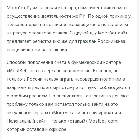
Мостбет букмекерская контора, сама имеет лицензию в
осуществление деятельности же РФ. По одной причине у
пользователей не возникнет касающихся с попаданием
на ресурс оператора ставок. С другой и, у Мостбет сайт
предлагает регистрацию же для граждан России из-за
специфичности разрешения.
Способы пополнения счета в букмекерской конторе
«MostBet» на его зеркале аналогичные. Конечно, не
только а России нельзя играть несовершеннолетним в
азартные игры, поэтому потому этот пункт соблюдаются
с особым рвением. Но специалисты оперативно решают
проблему только вам остается только зайти на это
актуальное зеркало «МостБета» и авторизироваться.
Нелегальный сайт – только «старый» Mostbet. com,
который остался и офшоре.