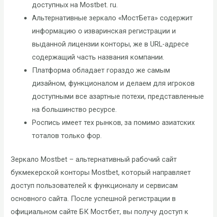
доступных на Mostbet. ru.
Альтернативные зеркало «МостБета» содержит
информацию о изваринская регистрации и
выданной лицензии конторы, же в URL-адресе
содержащий часть названия компании.
Платформа обладает гораздо же самым
дизайном, функционалом и делаем для игроков
доступными все азартные потехи, представленные
на большинство ресурсе.
Роспись имеет тех рынков, за помимо азиатских
тоталов только фор.
Зеркало Mostbet – альтернативный рабочий сайт
букмекерской конторы Mostbet, который направляет
доступ пользователей к функционалу и сервисам
основного сайта. После успешной регистрации в
официальном сайте БК Мостбет, вы получу доступ к