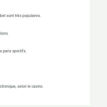
et sont très populaires.
tions.
 paris sportifs.
tronique, selon le casino.