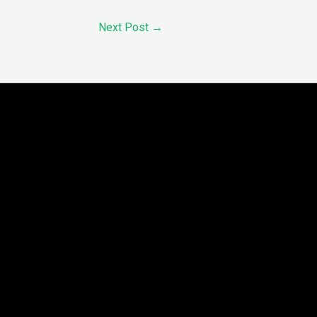
Next Post
→