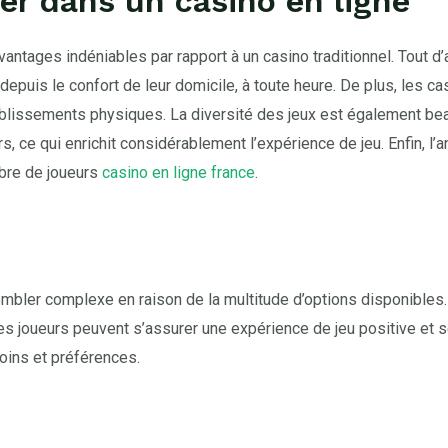
er dans un casino en ligne
antages indéniables par rapport à un casino traditionnel. Tout d’
 depuis le confort de leur domicile, à toute heure. De plus, les c
ablissements physiques. La diversité des jeux est également bea
, ce qui enrichit considérablement l’expérience de jeu. Enfin, l’
bre de joueurs
casino en ligne france
.
embler complexe en raison de la multitude d’options disponibles
s joueurs peuvent s’assurer une expérience de jeu positive et s
soins et préférences.