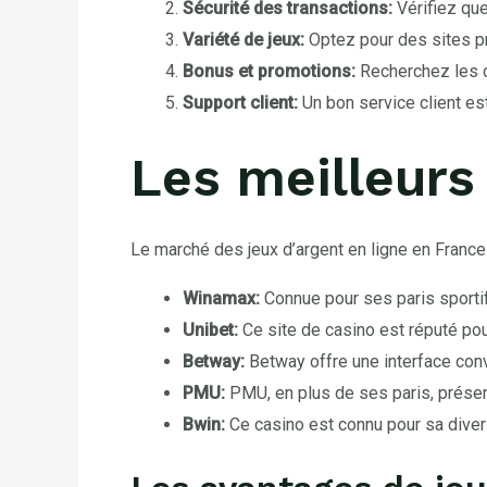
Sécurité des transactions:
Vérifiez que
Variété de jeux:
Optez pour des sites pr
Bonus et promotions:
Recherchez les c
Support client:
Un bon service client es
Les meilleurs
Le marché des jeux d’argent en ligne en France 
Winamax:
Connue pour ses paris sportif
Unibet:
Ce site de casino est réputé pou
Betway:
Betway offre une interface convi
PMU:
PMU, en plus de ses paris, présent
Bwin:
Ce casino est connu pour sa diver