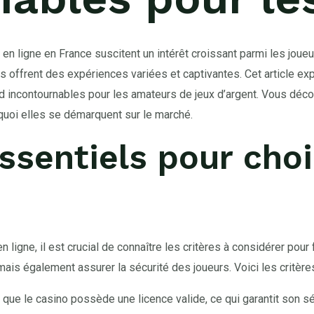
n ligne en France suscitent un intérêt croissant parmi les joueu
es offrent des expériences variées et captivantes. Cet article e
end incontournables pour les amateurs de jeux d’argent. Vous déc
quoi elles se démarquent sur le marché.
ssentiels pour choi
ligne, il est crucial de connaître les critères à considérer pour f
mais également assurer la sécurité des joueurs. Voici les critère
ue le casino possède une licence valide, ce qui garantit son sér