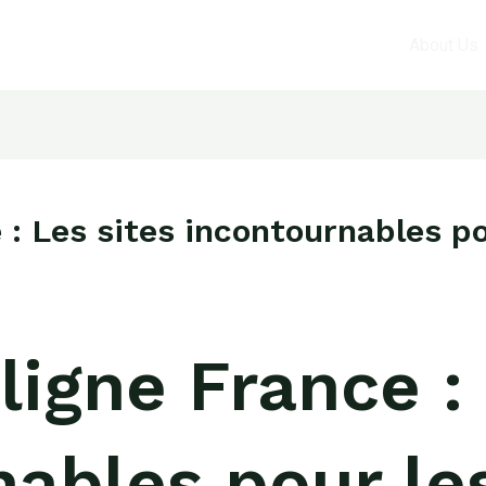
About Us
 : Les sites incontournables po
ligne France : 
ables pour le