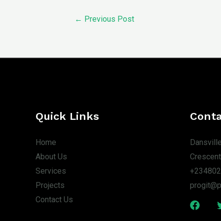
←
Previous Post
Quick Links
Conta
Home
Dansville
About Us
Crescent,
Services
+234802
Projects
progit@p
Contact Us