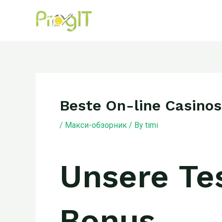
Skip
to
content
Post
navigation
Beste On-line Casinos
/
Макси-обзорник
/ By
timi
Unsere Tes
Bonus