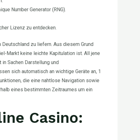
n.
Unique Number Generator (RNG).
scher Lizenz zu entdecken.
in Deutschland zu liefern. Aus diesem Grund
-Markt keine leichte Kapitulation ist. All jene
t in Sachen Darstellung und
sen sich automatisch an wichtige Geräte an, 1
unktionen, die eine nahtlose Navigation sowie
erhalb eines bestimmten Zeitraumes um ein
ine Casino: