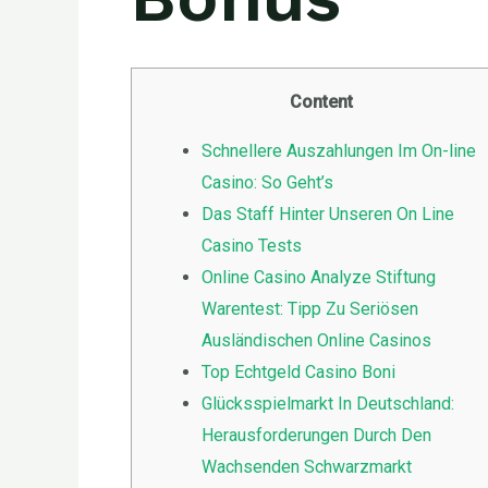
Content
Schnellere Auszahlungen Im On-line
Casino: So Geht’s
Das Staff Hinter Unseren On Line
Casino Tests
Online Casino Analyze Stiftung
Warentest: Tipp Zu Seriösen
Ausländischen Online Casinos
Top Echtgeld Casino Boni
Glücksspielmarkt In Deutschland:
Herausforderungen Durch Den
Wachsenden Schwarzmarkt