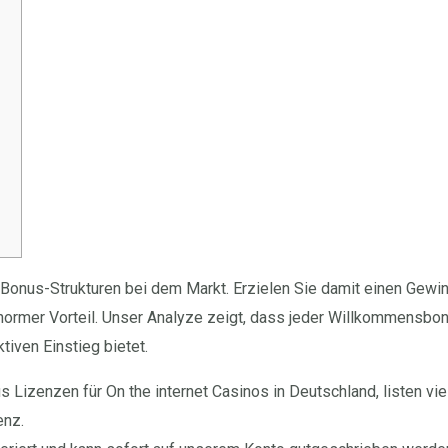
 Bonus-Strukturen bei dem Markt. Erzielen Sie damit einen Gewi
rmer Vorteil. Unser Analyze zeigt, dass jeder Willkommensbon
tiven Einstieg bietet.
s Lizenzen für On the internet Casinos in Deutschland, listen vi
enz.