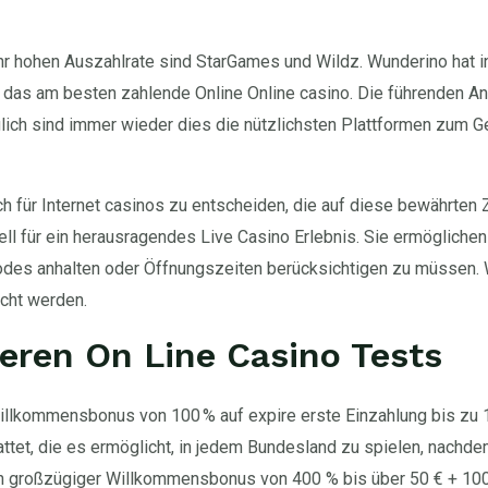
r hohen Auszahlrate sind StarGames und Wildz. Wunderino hat in
 das am besten zahlende Online Online casino. Die führenden A
lglich sind immer wieder dies die nützlichsten Plattformen zum
ich für Internet casinos zu entscheiden, die auf diese bewährte
ell für ein herausragendes Live Casino Erlebnis. Sie ermöglichen
des anhalten oder Öffnungszeiten berücksichtigen zu müssen. Wic
echt werden.
eren On Line Casino Tests
illkommensbonus von 100 % auf expire erste Einzahlung bis zu 1
ttet, die es ermöglicht, in jedem Bundesland zu spielen, nachde
ein großzügiger Willkommensbonus von 400 % bis über 50 € + 100 