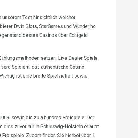
 unserem Test hinsichtlich welcher
nbieter Bwin Slots, StarGames und Wunderino
 Gegenstand bestes Casinos über Echtgeld
n Zahlungsmethoden setzen. Live Dealer Spiele
 sera Spielern, das authentische Casino
htig ist eine breite Spielvielfalt sowie
00 € sowie bis zu a hundred Freispiele. Der
m dies zuvor nur in Schleswig-Holstein erlaubt
Freispiele. Zudem finden Sie hierbei über 1.