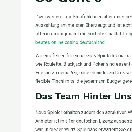
Zwei weitere Top-Empfehlungen über einer seh
Auszahlung am meisten überzeugt und ist echt
offerieren insgesamt die höchste Qualität. Fo
bestes online casino deutschland
.
Wir empfehlen für ein ideales Spielerlebnis, s
wie Roulette, Blackjack und Poker sind essenti
Feeling zu genießen, ohne einander an Dressco
flexible Tischlimits, die jedermann Budget ger
Das Team Hinter Uns
Neue Spieler erhalten zudem den attraktiven W
Anbieter ist mit 1er deutschen Lizenz ausgesta
war. In dieser Wildz Spielbank erwartent Sie 