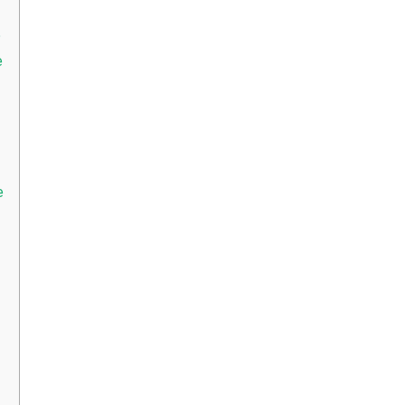
5
e
e