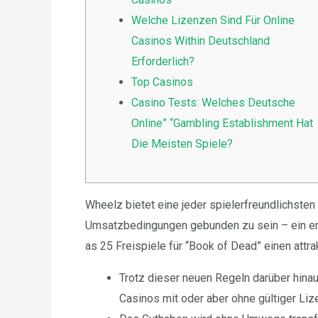
Welche Lizenzen Sind Für Online
Casinos Within Deutschland
Erforderlich?
Top Casinos
Casino Tests: Welches Deutsche
Online” “Gambling Establishment Hat
Die Meisten Spiele?
Wheelz bietet eine jeder spielerfreundlichsten
Umsatzbedingungen gebunden zu sein – ein eno
as 25 Freispiele für “Book of Dead” einen attrak
Trotz dieser neuen Regeln darüber hinau
Casinos mit oder aber ohne gültiger Liz