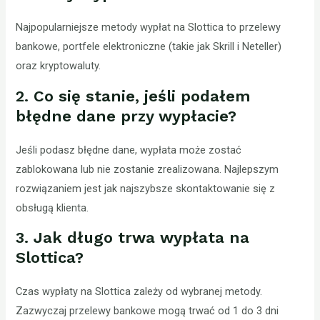
Najpopularniejsze metody wypłat na Slottica to przelewy
bankowe, portfele elektroniczne (takie jak Skrill i Neteller)
oraz kryptowaluty.
2. Co się stanie, jeśli podałem
błędne dane przy wypłacie?
Jeśli podasz błędne dane, wypłata może zostać
zablokowana lub nie zostanie zrealizowana. Najlepszym
rozwiązaniem jest jak najszybsze skontaktowanie się z
obsługą klienta.
3. Jak długo trwa wypłata na
Slottica?
Czas wypłaty na Slottica zależy od wybranej metody.
Zazwyczaj przelewy bankowe mogą trwać od 1 do 3 dni