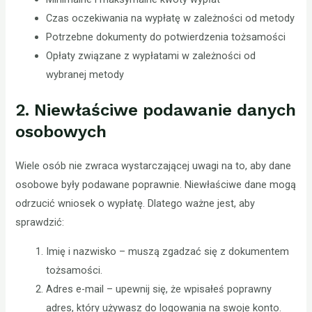
Czas oczekiwania na wypłatę w zależności od metody
Potrzebne dokumenty do potwierdzenia tożsamości
Opłaty związane z wypłatami w zależności od
wybranej metody
2. Niewłaściwe podawanie danych
osobowych
Wiele osób nie zwraca wystarczającej uwagi na to, aby dane
osobowe były podawane poprawnie. Niewłaściwe dane mogą
odrzucić wniosek o wypłatę. Dlatego ważne jest, aby
sprawdzić:
Imię i nazwisko – muszą zgadzać się z dokumentem
tożsamości.
Adres e-mail – upewnij się, że wpisałeś poprawny
adres, który używasz do logowania na swoje konto.