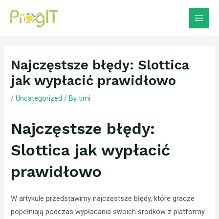
Skip
Main
to
Men
content
Post
navigation
Najczęstsze błędy: Slottica
jak wypłacić prawidłowo
/
Uncategorized
/ By
timi
Najczęstsze błędy:
Slottica jak wypłacić
prawidłowo
W artykule przedstawimy najczęstsze błędy, które gracze
popełniają podczas wypłacania swoich środków z platformy