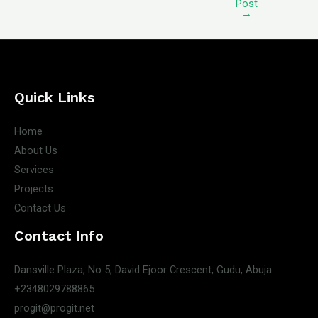
Post
→
Quick Links
Home
About Us
Services
Projects
Contact Us
Contact Info
Dansville Plaza, No 5, David Ejoor Crescent, Gudu, Abuja.
+2348029788865
progit@progit.net