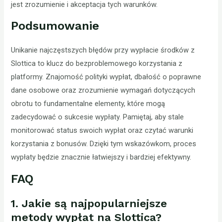
jest zrozumienie i akceptacja tych warunków.
Podsumowanie
Unikanie najczęstszych błędów przy wypłacie środków z
Slottica to klucz do bezproblemowego korzystania z
platformy. Znajomość polityki wypłat, dbałość o poprawne
dane osobowe oraz zrozumienie wymagań dotyczących
obrotu to fundamentalne elementy, które mogą
zadecydować o sukcesie wypłaty. Pamiętaj, aby stale
monitorować status swoich wypłat oraz czytać warunki
korzystania z bonusów. Dzięki tym wskazówkom, proces
wypłaty będzie znacznie łatwiejszy i bardziej efektywny.
FAQ
1. Jakie są najpopularniejsze
metody wypłat na Slottica?