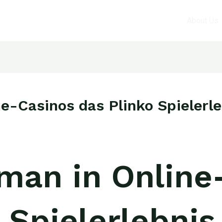
About Us
e-Casinos das Plinko Spielerl
man in Online
 Spielerlebnis