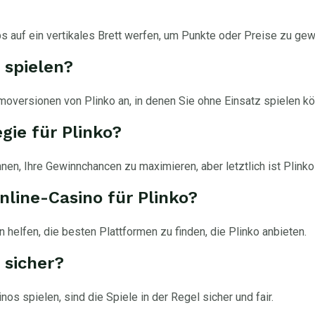
ips auf ein vertikales Brett werfen, um Punkte oder Preise zu gew
 spielen?
moversionen von Plinko an, in denen Sie ohne Einsatz spielen k
gie für Plinko?
nen, Ihre Gewinnchancen zu maximieren, aber letztlich ist Plinko
nline-Casino für Plinko?
helfen, die besten Plattformen zu finden, die Plinko anbieten.
 sicher?
nos spielen, sind die Spiele in der Regel sicher und fair.