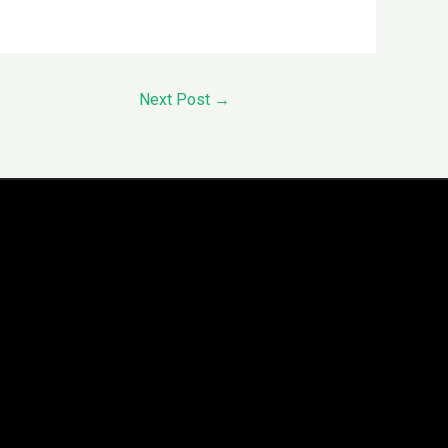
Next Post
→