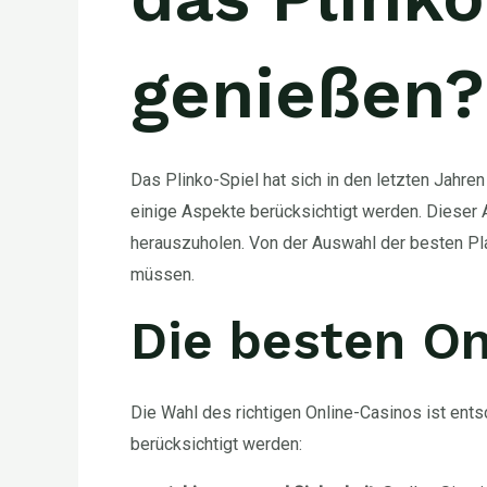
genießen?
Das Plinko-Spiel hat sich in den letzten Jahre
einige Aspekte berücksichtigt werden. Dieser A
herauszuholen. Von der Auswahl der besten Plat
müssen.
Die besten On
Die Wahl des richtigen Online-Casinos ist ents
berücksichtigt werden: