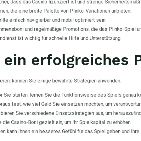
cher, dass das Casino lizenziert ist und strenge Sicherheitsmaß
en, die eine breite Palette von Plinko-Variationen anbieten.
lte einfach navigierbar und mobil optimiert sein.
mmensboni und regelmäßige Promotions, die das Plinko-Spiel un
dienst ist wichtig für schnelle Hilfe und Unterstützung.
 ein erfolgreiches 
ren, können Sie einige bewährte Strategien anwenden:
 Sie starten, lernen Sie die Funktionsweise des Spiels genau k
aus fest, wie viel Geld Sie einsetzen möchten, um verantwortun
bieren Sie verschiedene Einsatzstrategien aus, um herauszufinde
 die Casino-Boni gezielt ein, um Ihr Spielkapital zu erhöhen.
en kann Ihnen ein besseres Gefühl für das Spiel geben und Ihre