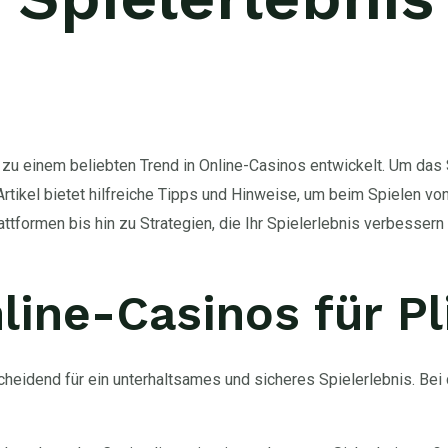
n zu einem beliebten Trend in Online-Casinos entwickelt. Um das 
rtikel bietet hilfreiche Tipps und Hinweise, um beim Spielen vo
tformen bis hin zu Strategien, die Ihr Spielerlebnis verbessern 
line-Casinos für Pl
cheidend für ein unterhaltsames und sicheres Spielerlebnis. Bei