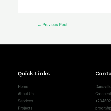
←
Previous Post
Quick Links
Conta
Home
Dansville
About Us
Crescent,
Services
+234802
Projects
progit@p