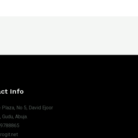
ct Info
 Plaza, No 5, David Ejoor
 Gudu, Abuja.
9788865
rogit.net