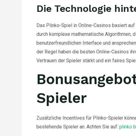
Die Technologie hint
Das Plinko-Spiel in Online-Casinos basiert auf 
durch komplexe mathematische Algorithmen, di
benutzerfreundlichen Interface und ansprechen
der Regel haben die besten Online-Casinos ihr
Vertrauen der Spieler stärkt und ein faires Spiel
Bonusangebot
Spieler
Zusätzliche Incentives für Plinko-Spieler kön
bestehende Spieler an. Achten Sie auf:
plinko b