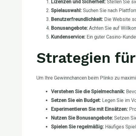
Lizenzen und Sicherheit:
Stellen Sie si
Spielauswahl:
Suchen Sie nach Plattform
Benutzerfreundlichkeit:
Die Website sol
Bonusangebote:
Achten Sie auf Willko
Kundenservice:
Ein guter Casino-Kunden
Strategien für
Um Ihre Gewinnchancen beim Plinko zu maximie
Verstehen Sie die Spielmechanik:
Bevor
Setzen Sie ein Budget:
Legen Sie im Vor
Experimentieren Sie mit Einsätzen:
Pro
Nutzen Sie Bonusangebote:
Setzen Sie
Spielen Sie regelmäßig:
Häufiges Spiel