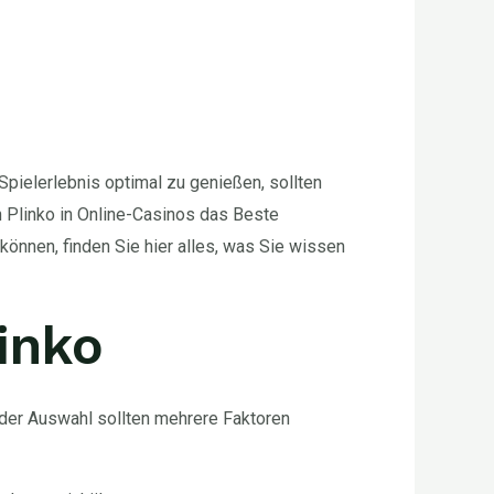
Spielerlebnis optimal zu genießen, sollten
n Plinko in Online-Casinos das Beste
können, finden Sie hier alles, was Sie wissen
inko
 der Auswahl sollten mehrere Faktoren