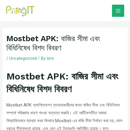
Skip
Main
to
Men
content
Post
navigation
Mostbet APK: বাজির সীমা এবং
বিধিনিষেধ বিশদ বিবরণ
/
Uncategorized
/ By
timi
Mostbet APK: বাজির সীমা এবং
বিধিনিষেধ বিশদ বিবরণ
Mostbet APK অ্যাপ্লিকেশন ব্যবহারকারীদের জন্য বাজির সীমা এবং বিধিনিষেধ
সম্পর্কে পরিষ্কার ধারণা পাওয়া অত্যন্ত জরুরি। এই আর্টিকেলটিতে আমরা
বিস্তারিতভাবে ব্যাখ্যা করব কিভাবে Mostbet-এর বাজি সীমা নির্ধারণ করা হয়, কোন
ধরনের সীমাবদ্ধতা রয়েছে, এবং কেন এই নিয়মগুলি প্রতিষ্ঠিত হয়েছে। ফলে