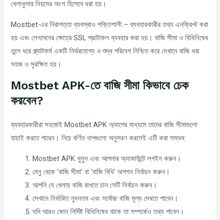
খেলাধুলার নিয়মের অংশ হিসেবে ধরা হয়।
Mostbet-এর নিরাপত্তা ব্যবস্থাও শক্তিশালী – ব্যবহারকারীর তথ্য এনক্রিপ্ট করা
হয় এবং লেনদেনের ক্ষেত্রে SSL প্রটোকল ব্যবহার করা হয়। বাজি সীমা ও বিধিনিষেধ
তুলে ধরে প্ল্যাটফর্ম একটি নির্ভরযোগ্য ও শুদ্ধ পরিবেশ নিশ্চিত করে যেখানে বাজি ধরা
সহজ ও সুরক্ষিত হয়।
Mostbet APK-তে বাজি সীমা কিভাবে চেক
করবেন?
ব্যবহারকারীরা সহজেই Mostbet APK অ্যাপের মাধ্যমে তাদের বাজি সীমাগুলো
যাচাই করতে পারেন। নিচে বর্ণিত ধাপগুলো অনুসরণ করলেই এটি করা সম্ভব:
Mostbet APK খুলুন এবং আপনার অ্যাকাউন্টে লগইন করুন।
মেনু থেকে ‘বাজি সীমা’ বা ‘বাজি বিধি’ অপশন নির্বাচন করুন।
আপনি যে খেলায় বাজি রাখতে চান সেটি নির্বাচন করুন।
সেখানে নির্ধারিত ন্যূনতম এবং সর্বোচ্চ বাজি মূল্য দেখতে পাবেন।
যদি আরও কোন নির্দিষ্ট বিধিনিষেধ থাকে তা সম্পর্কেও তথ্য পাবেন।