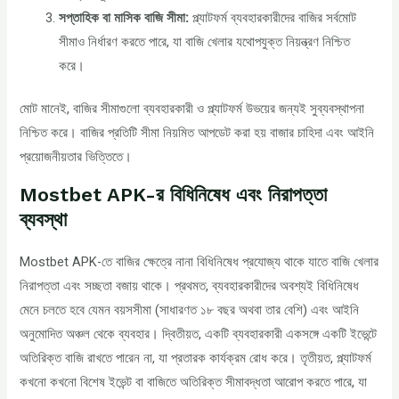
সপ্তাহিক বা মাসিক বাজি সীমা:
প্ল্যাটফর্ম ব্যবহারকারীদের বাজির সর্বমোট
সীমাও নির্ধারণ করতে পারে, যা বাজি খেলার যথোপযুক্ত নিয়ন্ত্রণ নিশ্চিত
করে।
মোট মানেই, বাজির সীমাগুলো ব্যবহারকারী ও প্ল্যাটফর্ম উভয়ের জন্যই সুব্যবস্থাপনা
নিশ্চিত করে। বাজির প্রতিটি সীমা নিয়মিত আপডেট করা হয় বাজার চাহিদা এবং আইনি
প্রয়োজনীয়তার ভিত্তিতে।
Mostbet APK-র বিধিনিষেধ এবং নিরাপত্তা
ব্যবস্থা
Mostbet APK-তে বাজির ক্ষেত্রে নানা বিধিনিষেধ প্রযোজ্য থাকে যাতে বাজি খেলার
নিরাপত্তা এবং সচ্ছতা বজায় থাকে। প্রথমত, ব্যবহারকারীদের অবশ্যই বিধিনিষেধ
মেনে চলতে হবে যেমন বয়সসীমা (সাধারণত ১৮ বছর অথবা তার বেশি) এবং আইনি
অনুমোদিত অঞ্চল থেকে ব্যবহার। দ্বিতীয়ত, একটি ব্যবহারকারী একসঙ্গে একটি ইভেন্টে
অতিরিক্ত বাজি রাখতে পারেন না, যা প্রতারক কার্যক্রম রোধ করে। তৃতীয়ত, প্ল্যাটফর্ম
কখনো কখনো বিশেষ ইভেন্ট বা বাজিতে অতিরিক্ত সীমাবদ্ধতা আরোপ করতে পারে, যা