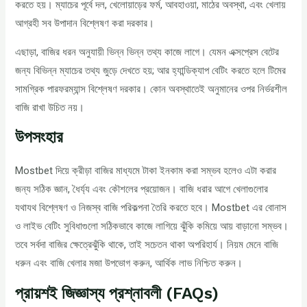
করতে হয়। ম্যাচের পূর্বে দল, খেলোয়াড়ের ফর্ম, আবহাওয়া, মাঠের অবস্থা, এবং খেলায়
আগ্রহী সব উপাদান বিশ্লেষণ করা দরকার।
এছাড়া, বাজির ধরন অনুযায়ী ভিন্ন ভিন্ন তথ্য কাজে লাগে। যেমন এক্সপ্রেস বেটের
জন্য বিভিন্ন ম্যাচের তথ্য জুড়ে দেখতে হয়; আর হ্যান্ডিক্যাপ বেটিং করতে হলে টিমের
সামগ্রিক পারফরম্যান্স বিশ্লেষণ দরকার। কোন অবস্থাতেই অনুমানের ওপর নির্ভরশীল
বাজি রাখা উচিত নয়।
উপসংহার
Mostbet দিয়ে ক্রীড়া বাজির মাধ্যমে টাকা ইনকাম করা সম্ভব হলেও এটা করার
জন্য সঠিক জ্ঞান, ধৈর্য্য এবং কৌশলের প্রয়োজন। বাজি ধরার আগে খেলাগুলোর
যথাযথ বিশ্লেষণ ও নিজস্ব বাজি পরিকল্পনা তৈরি করতে হবে। Mostbet এর বোনাস
ও লাইভ বেটিং সুবিধাগুলো সঠিকভাবে কাজে লাগিয়ে ঝুঁকি কমিয়ে আয় বাড়ানো সম্ভব।
তবে সর্বদা বাজির ক্ষেত্রেঝুঁকি থাকে, তাই সচেতন থাকা অপরিহার্য। নিয়ম মেনে বাজি
ধরুন এবং বাজি খেলার মজা উপভোগ করুন, আর্থিক লাভ নিশ্চিত করুন।
প্রায়শই জিজ্ঞাস্য প্রশ্নাবলী (FAQs)