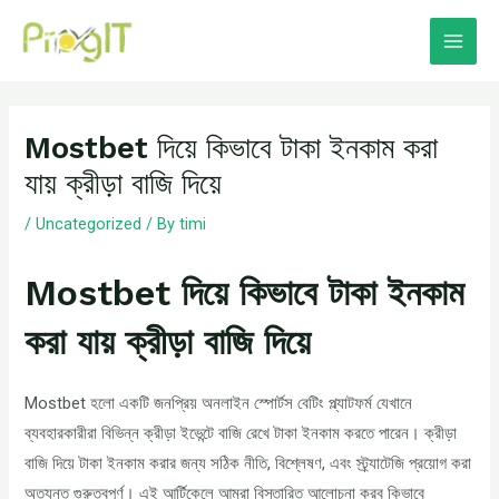
Skip
Main
to
Men
content
Post
navigation
Mostbet দিয়ে কিভাবে টাকা ইনকাম করা
যায় ক্রীড়া বাজি দিয়ে
/
Uncategorized
/ By
timi
Mostbet দিয়ে কিভাবে টাকা ইনকাম
করা যায় ক্রীড়া বাজি দিয়ে
Mostbet হলো একটি জনপ্রিয় অনলাইন স্পোর্টস বেটিং প্ল্যাটফর্ম যেখানে
ব্যবহারকারীরা বিভিন্ন ক্রীড়া ইভেন্টে বাজি রেখে টাকা ইনকাম করতে পারেন। ক্রীড়া
বাজি দিয়ে টাকা ইনকাম করার জন্য সঠিক নীতি, বিশ্লেষণ, এবং স্ট্র্যাটেজি প্রয়োগ করা
অত্যন্ত গুরুত্বপূর্ণ। এই আর্টিকেলে আমরা বিস্তারিত আলোচনা করব কিভাবে