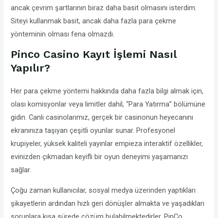
ancak çevrim şartlarının biraz daha basit olmasını isterdim.
Siteyi kullanmak basit, ancak daha fazla para çekme
yönteminin olması fena olmazdı.
Pinсo Casino Kayıt İşlemi Nasıl
Yapılır?
Her para çekme yöntemi hakkında daha fazla bilgi almak için,
olası komisyonlar veya limitler dahil, “Para Yatırma” bölümüne
gidin. Canlı casinolarımız, gerçek bir casinonun heyecanını
ekranınıza taşıyan çeşitli oyunlar sunar. Profesyonel
krupiyeler, yüksek kaliteli yayınlar empieza interaktif özellikler,
evinizden çıkmadan keyifli bir oyun deneyimi yaşamanızı
sağlar.
Çoğu zaman kullanıcılar, sosyal medya üzerinden yaptıkları
şikayetlerin ardından hızlı geri dönüşler almakta ve yaşadıkları
sorunlara kısa sürede çözüm bulabilmektedirler. PinCo