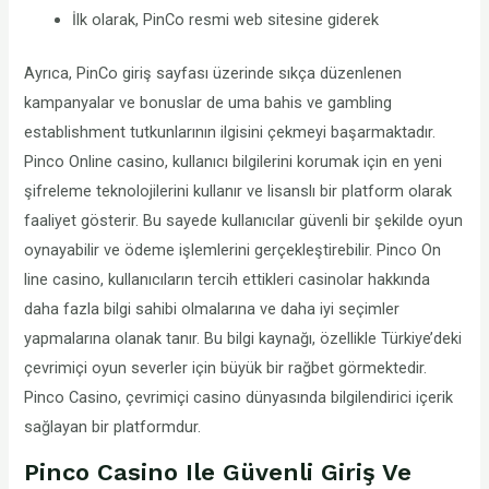
İlk olarak, PinCo resmi web sitesine giderek
Ayrıca, PinCo giriş sayfası üzerinde sıkça düzenlenen
kampanyalar ve bonuslar de uma bahis ve gambling
establishment tutkunlarının ilgisini çekmeyi başarmaktadır.
Pinco Online casino, kullanıcı bilgilerini korumak için en yeni
şifreleme teknolojilerini kullanır ve lisanslı bir platform olarak
faaliyet gösterir. Bu sayede kullanıcılar güvenli bir şekilde oyun
oynayabilir ve ödeme işlemlerini gerçekleştirebilir. Pinco On
line casino, kullanıcıların tercih ettikleri casinolar hakkında
daha fazla bilgi sahibi olmalarına ve daha iyi seçimler
yapmalarına olanak tanır. Bu bilgi kaynağı, özellikle Türkiye’deki
çevrimiçi oyun severler için büyük bir rağbet görmektedir.
Pinco Casino, çevrimiçi casino dünyasında bilgilendirici içerik
sağlayan bir platformdur.
Pinco Casino Ile Güvenli Giriş Ve