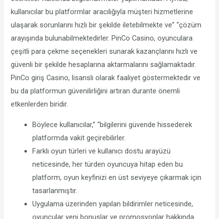
kullanıcılar bu platformlar aracılığıyla müşteri hizmetlerine
ulaşarak sorunlarını hızlı bir şekilde iletebilmekte ve” “çözüm
arayışında bulunabilmektedirler. PinCo Casino, oyunculara
çeşitli para çekme seçenekleri sunarak kazançlarını hızlı ve
güvenli bir şekilde hesaplarına aktarmalarını sağlamaktadır.
PinCo giriş Casino, lisanslı olarak faaliyet göstermektedir ve
bu da platformun güvenilirliğini artıran durante önemli
etkenlerden biridir.
Böylece kullanıcılar,” “bilgilerini güvende hissederek
platformda vakit geçirebilirler.
Farklı oyun türleri ve kullanıcı dostu arayüzü
neticesinde, her türden oyuncuya hitap eden bu
platform, oyun keyfinizi en üst seviyeye çıkarmak için
tasarlanmıştır.
Uygulama üzerinden yapılan bildirimler neticesinde,
oyuncular yeni bonuslar ve promosyonlar hakkında