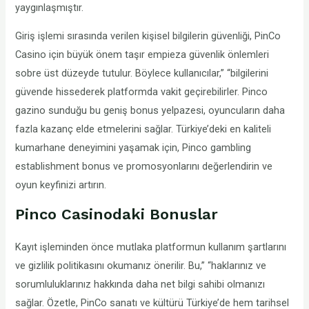
yaygınlaşmıştır.
Giriş işlemi sırasında verilen kişisel bilgilerin güvenliği, PinCo
Casino için büyük önem taşır empieza güvenlik önlemleri
sobre üst düzeyde tutulur. Böylece kullanıcılar,” “bilgilerini
güvende hissederek platformda vakit geçirebilirler. Pinco
gazino sunduğu bu geniş bonus yelpazesi, oyuncuların daha
fazla kazanç elde etmelerini sağlar. Türkiye’deki en kaliteli
kumarhane deneyimini yaşamak için, Pinco gambling
establishment bonus ve promosyonlarını değerlendirin ve
oyun keyfinizi artırın.
Pinco Casinodaki Bonuslar
Kayıt işleminden önce mutlaka platformun kullanım şartlarını
ve gizlilik politikasını okumanız önerilir. Bu,” “haklarınız ve
sorumluluklarınız hakkında daha net bilgi sahibi olmanızı
sağlar. Özetle, PinCo sanatı ve kültürü Türkiye’de hem tarihsel