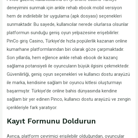
deneyimini sunmak için ankle rehab ebook mobil versiyon
hem de indirilebilir bir uygulama (apk dosyası) seçenekleri
sunmaktadır. Bu sayede, kullanıcılar nerede olurlarsa olsunlar
platformun sunduğu geniş oyun yelpazesine erişebilirler.
PinCo giriş Casino, Türkiye’de hızla popülerlik kazanan online
kumarhane platformlarından biri olarak göze çarpmaktadır.
Son yıllarda, hem eğlence ankle rehab ebook de kazanç
sağlama potansiyeli ile oyuncuların büyük ilgisini çekmektedir.
Güvenilirliği, geniş oyun seçenekleri ve kullanıcı dostu arayüzü
ile marka, kendisine sağlam bir oyuncu kitlesi oluşturmayı
başarmıştır. Türkiye’de online bahis dünyasında kendine
sağlam bir yer edinen Pinсo, kullanıcı dostu arayüzü ve zengin
içerikleriyle fark yaratıyor.
Kayıt Formunu Doldurun
Ayrıca, platform çevrimiçi erişilebilir olduğundan, oyuncular