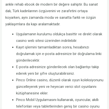
ankle rehab ebook de modern bir değere sahiptir. Bu sanat
dalı, Türk kadınlarının özgüvenini ve zarafetini ortaya
koyarken, aynı zamanda moda ve sanatta farklı ve özgün
yaklaşımlara da kapı aralamaktadır.
Uygulamanın kurulumu oldukça basittir ve direkt olarak
casino web sitesi üzerinden indirilebilir.
Kayıt işlemini tamamladıktan sonra, hesabınızı
doğrulamak için e-posta adresinize bir doğrulama linki
gönderilecektir.
E-posta adresinize gönderilecek olan bağlantıyı takip
ederek yeni bir şifre oluşturabilirsiniz.
Pinco Online casino, düzenli olarak oyun koleksiyonunu
güncelleyerek yeni ve heyecan verici slot oyunlarını
kütüphanesine ekler.
Pinco Mobil Uygulamasını kullanarak, oyuncular, akıllı
telefonları veya tabletlerinden geniş bir casino oyunu