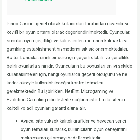
Pinco Casino, genel olarak kullanıcıları tarafından güvenilir ve
keyifli bir oyun ortamı olarak değerlendirilmektedir. Oyuncular,
sunulan oyun çeşitliliği ve kalitesinden memnun kalmakta ve
gambling establishment hizmetlerini sık sık önermektedirler.
Bu tür bonuslar, sınırlı bir süre için geçerli olabilir ve genellikle
belirli oyunlarla sınırlıdır. Oyuncuların bu bonusları en iyi şekilde
kullanabilmeleri için, hangi oyunlarda geçerli olduğunu ve ne
kadar süreyle kullanılabileceğini kontrol etmeleri
gerekmektedir. Bu işbirlikleri, NetEnt, Microgaming ve
Evolution Gambling gibi devlerle sağlanmıştır, bu da sitenin
kaliteli ve adil oyunları garanti altına alır.
Ayrıca, site yüksek kaliteli grafikler ve heyecan verici
oyun temaları sunarak, kullanıcıların oyun deneyimini
maksimuma çıkarmayı hedeflemektedir.