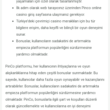
yaşamaları için özel olarak tasarlanmıştır.
İlk adım olarak web tarayıcınız üzerinden Pinсo online
casino giriş sayfasına ulaşmanız gerekiyor.
Türkiye’deki çevrimiçi casino meraklıları için bu tür
bilgilere erişim, daha keyifli ve bilinçli bir oyun deneyimi
sunar.
Bonuslar, kullanıcıların sadakatini de artırmakta
empieza platformun popülerliğini sürdürmesine
yardımcı olmaktadır.
PinCo platformu, her kullanıcının ihtiyaçlarına ve oyun
alışkanlıklarına hitap eden çeşitli bonuslar sunmaktadır. Bu
sayede, kullanıcılar daha fazla oyun oynayabilir ve kazançlarını
artırabilirler. Bonuslar, kullanıcıların sadakatini de artırmakta
empieza platformun popülerliğini sürdürmesine yardımcı
olmaktadır. PinCo, bonuslarla ilgili şart ve koşulları düzenli
olarak güncellemekte ve kullanıcılarına en iyi deneyimi