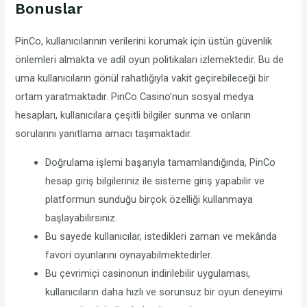
Bonuslar
PinCo, kullanıcılarının verilerini korumak için üstün güvenlik
önlemleri almakta ve adil oyun politikaları izlemektedir. Bu de
uma kullanıcıların gönül rahatlığıyla vakit geçirebileceği bir
ortam yaratmaktadır. PinCo Casino’nun sosyal medya
hesapları, kullanıcılara çeşitli bilgiler sunma ve onların
sorularını yanıtlama amacı taşımaktadır.
Doğrulama işlemi başarıyla tamamlandığında, PinCo
hesap giriş bilgileriniz ile sisteme giriş yapabilir ve
platformun sunduğu birçok özelliği kullanmaya
başlayabilirsiniz.
Bu sayede kullanıcılar, istedikleri zaman ve mekânda
favori oyunlarını oynayabilmektedirler.
Bu çevrimiçi casinonun indirilebilir uygulaması,
kullanıcıların daha hızlı ve sorunsuz bir oyun deneyimi