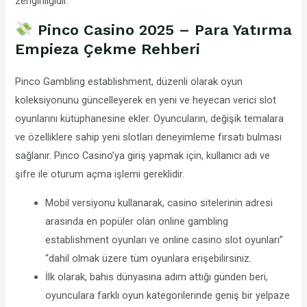
zenginliğidir.
Pinco Casino 2025 – Para Yatırma
Empieza Çekme Rehberi
Pinco Gambling establishment, düzenli olarak oyun
koleksiyonunu güncelleyerek en yeni ve heyecan verici slot
oyunlarını kütüphanesine ekler. Oyuncuların, değişik temalara
ve özelliklere sahip yeni slotları deneyimleme fırsatı bulması
sağlanır. Pinco Casino’ya giriş yapmak için, kullanıcı adı ve
şifre ile oturum açma işlemi gereklidir.
Mobil versiyonu kullanarak, casino sitelerinin adresi
arasında en popüler olan online gambling
establishment oyunları ve online casino slot oyunları”
“dahil olmak üzere tüm oyunlara erişebilirsiniz.
İlk olarak, bahis dünyasına adım attığı günden beri,
oyunculara farklı oyun kategorilerinde geniş bir yelpaze