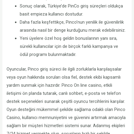
Sonuç olarak, Türkiye’de PinCo giriş süreçleri oldukça
basit empieza kullanıcı dostudur.
Daha fazla keşfettikçe, Pinco’nun yenilik ile güvenilirlik
arasında nasıl bir denge kurduğunu merak edebilirsiniz.
Yeni üyelere özel hoş geldin bonuslarının yanı sıra,
sürekli kullanıcılar için de birçok farklı kampanya ve
ödül programı bulunmaktadır.
Oyuncular, Pinco giriş süreci ile ilgili zorluklarla karşılaşsalar
veya oyun hakkında soruları olsa fiel, destek ekibi kapsamlı
yardım sunmak için hazırdır. Pinco On line casino, etkili
iletişimi ön planda tutarak, canlı sohbet, e-posta ve telefon
destek seçenekleri sunarak çeşitli oyuncu tercihlerini karşılar.
Oyun desteğini mükemmel şekilde sağlama odaklı olan Pinco
Casino, kullanıcı memnuniyetini ve güvenini artırmak amacıyla
sağlam bir müşteri hizmetleri sistemi sunar. Adanmış ekipleri
7/24 hizmet vermekte olup, sorunların hızlı bir şekilde