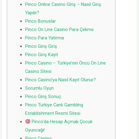
Pinco Online Casino Giriş – Nasıl Giriş
Yapılır?
Pinco Bonuslar
Pinco On Line Casino Para Çekme
Pinco Para Yatırma
Pinco Giriş Giriş
Pinco Giriş Kayıt
Pinco Casino – Türkiye’nin Öncü On Line
Casino Sitesi
Pinco Casino’ya Nasıl Kayıt Olunur?
Sorumlu Oyun
Pinco Giriş Sonuç
Pinco Türkiye Canlı Gambling
Establishment Resmi Sitesi
Pinco’da Hesap Açmak Çocuk
Oyuncağı!
Pinco Casino