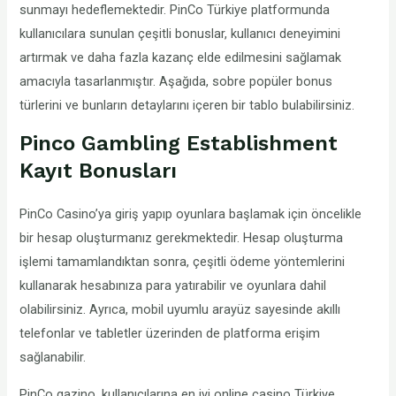
sunmayı hedeflemektedir. PinCo Türkiye platformunda
kullanıcılara sunulan çeşitli bonuslar, kullanıcı deneyimini
artırmak ve daha fazla kazanç elde edilmesini sağlamak
amacıyla tasarlanmıştır. Aşağıda, sobre popüler bonus
türlerini ve bunların detaylarını içeren bir tablo bulabilirsiniz.
Pinco Gambling Establishment
Kayıt Bonusları
PinCo Casino’ya giriş yapıp oyunlara başlamak için öncelikle
bir hesap oluşturmanız gerekmektedir. Hesap oluşturma
işlemi tamamlandıktan sonra, çeşitli ödeme yöntemlerini
kullanarak hesabınıza para yatırabilir ve oyunlara dahil
olabilirsiniz. Ayrıca, mobil uyumlu arayüz sayesinde akıllı
telefonlar ve tabletler üzerinden de platforma erişim
sağlanabilir.
PinCo gazino, kullanıcılarına en iyi online casino Türkiye