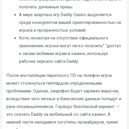
получать денежные призы.
А мире азартных игр Daddy Casino выделяется
среди конкурентов вашей ориентированностью на
игрока и прозрачностью условий.
Хотя, несмотря на отсутствие официального
приложения, игроки могут легко получить” “доступ
к своим любимая играм в казино, используя
рабочее зеркало сайта Daddy.
После инсталляции пиратского ПО на телефон игрок
может столкнуться пиппардом определенными
проблемами. Одноиз, смартфон будет заражен вирусом,
вследствие чего личные и банковские данные попадут и
руки злоумышленников. Гораздо безопасный вариант —
это скачать Daddy на мобильный со сайта казино. А
нижней части находимся логотипы провайдеров, чужие