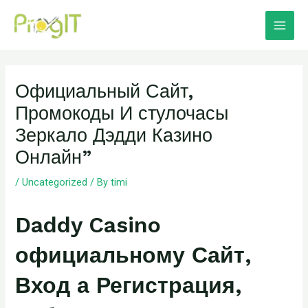
Skip
Main
to
Men
content
Post
navigation
Официальный Сайт,
Промокоды И стулочасы
Зеркало Дэдди Казино
Онлайн”
/
Uncategorized
/ By
timi
Daddy Casino
официальному Сайт,
Вход а Регистрация,