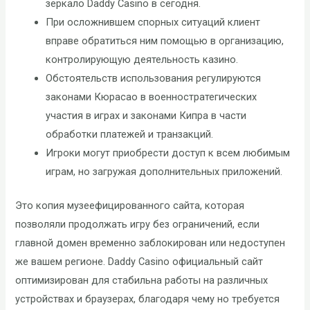
зеркало Daddy Casino в сегодня.
При осложнившем спорных ситуаций клиент
вправе обратиться ним помощью в организацию,
контролирующую деятельность казино.
Обстоятельств использования регулируются
законами Кюрасао в военностратегических
участия в играх и законами Кипра в части
обработки платежей и транзакций.
Игроки могут приобрести доступ к всем любимым
играм, но загружая дополнительных приложений.
Это копия музеефицированного сайта, которая
позволяли продолжать игру без ограничений, если
главной домен временно заблокирован или недоступен
же вашем регионе. Daddy Casino официальный сайт
оптимизирован для стабильна работы на различных
устройствах и браузерах, благодаря чему но требуется