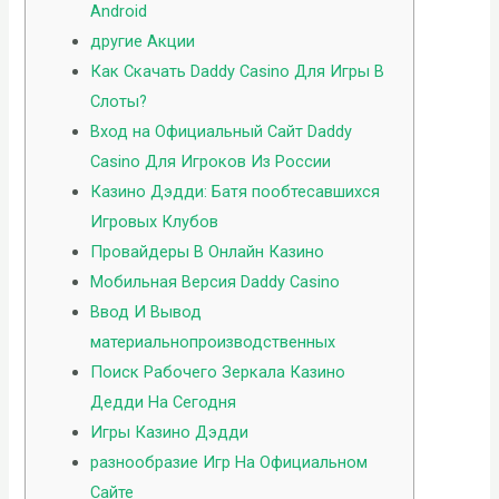
Android
другие Акции
Как Скачать Daddy Casino Для Игры В
Слоты?
Вход на Официальный Сайт Daddy
Casino Для Игроков Из России
Казино Дэдди: Батя пообтесавшихся
Игровых Клубов
Провайдеры В Онлайн Казино
Мобильная Версия Daddy Casino
Ввод И Вывод
материальнопроизводственных
Поиск Рабочего Зеркала Казино
Дедди На Сегодня
Игры Казино Дэдди
разнообразие Игр На Официальном
Сайте