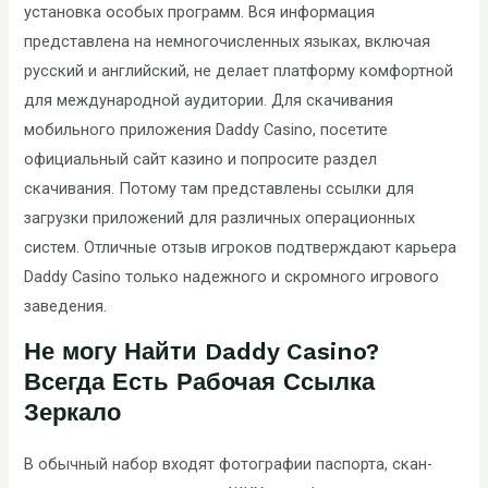
установка особых программ. Вся информация
представлена на немногочисленных языках, включая
русский и английский, не делает платформу комфортной
для международной аудитории. Для скачивания
мобильного приложения Daddy Casino, посетите
официальный сайт казино и попросите раздел
скачивания. Потому там представлены ссылки для
загрузки приложений для различных операционных
систем. Отличные отзыв игроков подтверждают карьера
Daddy Casino только надежного и скромного игрового
заведения.
Не могу Найти Daddy Casino?
Всегда Есть Рабочая Ссылка
Зеркало
В обычный набор входят фотографии паспорта, скан-