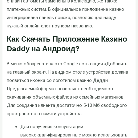
онлайн автоматы заменены в коллекцию, же также
платежных систем. В официальное приложение казино
интегрирована панель поиска, позволяющая найду
нужный онлайн-слот ноунсом названию.
Как Скачать Приложение Казино
Daddy на Андроид?
В меню обозревателя ото Google есть опция «Добавить
на главный экран». На видном столе устройства должна
появиться иконка со логотипом казино Дедди.
Предлагаемый формат позволяет необходимость
скачивания объемных файлов из семейных магазинов.
Для создания клиента достаточно 5-10 Мб свободного
пространство в памяти устройства.
Дли получения консультации
высококвалифицированные можно использовать