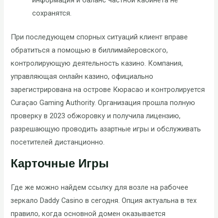
информация и баланс частной кабинета не
сохранятся.
При последующем спорных ситуаций клиент вправе
обратиться а помощью в биллимайеровского,
контролирующую деятельность казино. Компания,
управляющая онлайн казино, официально
зарегистрирована на острове Кюрасао и контролируется
Curaçao Gaming Authority. Организация прошла полную
проверку в 2023 обжоровку и получила лицензию,
разрешающую проводить азартные игры и обслуживать
посетителей дистанционно.
Карточные Игры
Где же можно найдем ссылку для возле на рабочее
зеркало Daddy Casino в сегодня. Опция актуальна в тех
правило, когда основной домен оказывается