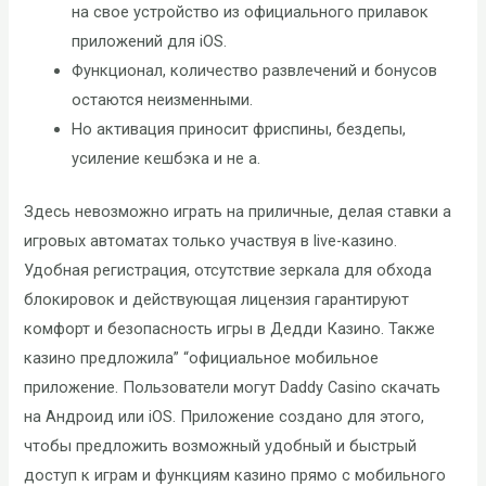
на свое устройство из официального прилавок
приложений для iOS.
Функционал, количество развлечений и бонусов
остаются неизменными.
Но активация приносит фриспины, бездепы,
усиление кешбэка и не а.
Здесь невозможно играть на приличные, делая ставки а
игровых автоматах только участвуя в live-казино.
Удобная регистрация, отсутствие зеркала для обхода
блокировок и действующая лицензия гарантируют
комфорт и безопасность игры в Дедди Казино. Также
казино предложила” “официальное мобильное
приложение. Пользователи могут Daddy Casino скачать
на Андроид или iOS. Приложение создано для этого,
чтобы предложить возможный удобный и быстрый
доступ к играм и функциям казино прямо с мобильного