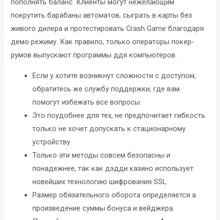
пополнять баланс. Клиенты могут нежелающим
покрутить барабаны автоматов, сыграть в карты без
живого дилера и протестировать Crash Game благодаря
демо режиму. Как правило, только операторы покер-
румов выпускают программы ддя компьютеров.
Если у хотите возникнут сложности с доступом,
обратитесь же службу поддержки, где вам
помогут избежать все вопросы.
Это поудобнее для тех, не предпочитает гибкость
только не хочет допускать к стационарному
устройству.
Только эти методы совсем безопасны и
понадежнее, так как дэдди казино использует
новейших технологию шифрования SSL.
Размер обязательного оборота определяется а
произведение суммы бонуса и вейджера.