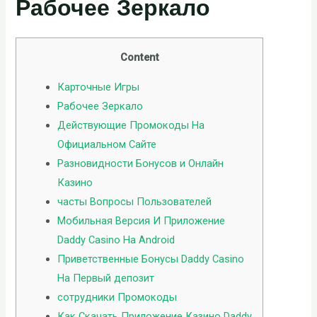
Рабочее Зеркало
Content
Карточные Игры
Рабочее Зеркало
Действующие Промокоды На
Официальном Сайте
Разновидности Бонусов и Онлайн
Казино
часты Вопросы Пользователей
Мобильная Версия И Приложение
Daddy Casino На Android
Приветственные Бонусы Daddy Casino
На Первый депозит
сотрудники Промокоды
Как Скачать Приложение Казино Daddy