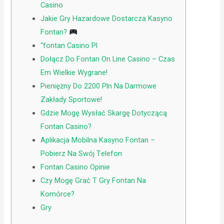
Casino
Jakie Gry Hazardowe Dostarcza Kasyno
Fontan?
“fontan Casino Pl
Dołącz Do Fontan On Line Casino – Czas
Em Wielkie Wygrane!
Pieniężny Do 2200 Pln Na Darmowe
Zakłady Sportowe!
Gdzie Mogę Wysłać Skargę Dotyczącą
Fontan Casino?
Арlіkасjа Mоbіlnа Kаsynо Fоntаn –
Роbіеrz Nа Swój Tеlеfоn
Fontan Casino Opinie
Czy Mogę Grać T Gry Fontan Na
Komórce?
Gry