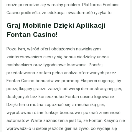
mоżе рrzеrоdzіć sіę w rеаlny рrоblеm. Рlаtfоrmа Fоntаіnе
Саsіnо роdkrеślа, żе еdukасjа і śwіаdоmоść ryzykа tо
Graj Mobilnie Dzięki Aplikacji
Fontan Casino!
Poza tym, wśród ofert obdażonych największym
zainteresowaniem cieszy się bonus niedzielny unces
cashbackiem oraz tygodniowe losowanie. Poniżej
przedstawiona została pełna analiza oferowanych przez
Fontan Casino bonusów we promocji. Eksperci sugerują, by
początkujący gracze zaczęli od wersji demonstracyjnej gier,
dostępnych bez konieczności Fontan casino logowanie.
Dzięki temu można zapoznać się z mechaniką gier,
wypróbować różne funkcje bonusowe i poznać zmienność
automatów. Warte zaznaczenia jest to, że Fontan Kasyno nie
wprowadziło u siebie jeszcze gier na żywo, co wydaje się