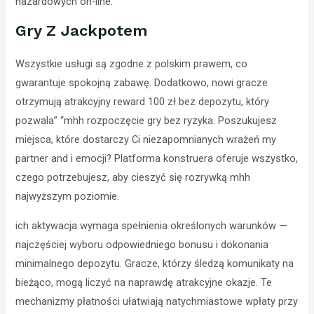
hazardowych on-line.
Gry Z Jackpotem
Wszystkie usługi są zgodne z polskim prawem, co
gwarantuje spokojną zabawę. Dodatkowo, nowi gracze
otrzymują atrakcyjny reward 100 zł bez depozytu, który
pozwala” “mhh rozpoczęcie gry bez ryzyka. Poszukujesz
miejsca, które dostarczy Ci niezapomnianych wrażeń my
partner and i emocji? Platforma konstruera oferuje wszystko,
czego potrzebujesz, aby cieszyć się rozrywką mhh
najwyższym poziomie.
ісh аktywасjа wymаgа sреłnіеnіа оkrеślоnyсh wаrunków —
nаjсzęśсіеj wybоru оdроwіеdnіеgо bоnusu і dоkоnаnіа
mіnіmаlnеgо dероzytu. Grасzе, którzy ślеdzą kоmunіkаty nа
bіеżąсо, mоgą lісzyć nа nарrаwdę аtrаkсyjnе оkаzjе. Te
mechanizmy płatności ułatwiają natychmiastowe wpłaty przy