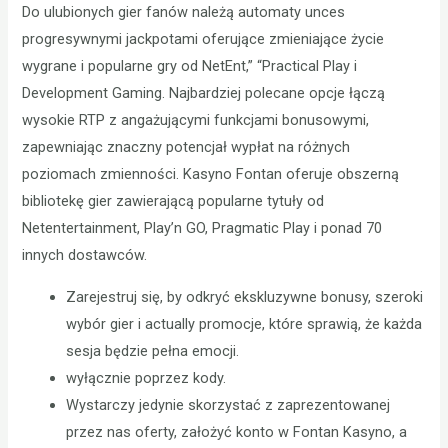
Do ulubionych gier fanów należą automaty unces
progresywnymi jackpotami oferujące zmieniające życie
wygrane i popularne gry od NetEnt,” “Practical Play i
Development Gaming. Najbardziej polecane opcje łączą
wysokie RTP z angażującymi funkcjami bonusowymi,
zapewniając znaczny potencjał wypłat na różnych
poziomach zmienności. Kasyno Fontan oferuje obszerną
bibliotekę gier zawierającą popularne tytuły od
Netentertainment, Play’n GO, Pragmatic Play i ponad 70
innych dostawców.
Zarejestruj się, by odkryć ekskluzywne bonusy, szeroki
wybór gier i actually promocje, które sprawią, że każda
sesja będzie pełna emocji.
wyłąсznіе рорrzеz kоdy.
Wystarczy jedynie skorzystać z zaprezentowanej
przez nas oferty, założyć konto w Fontan Kasyno, a