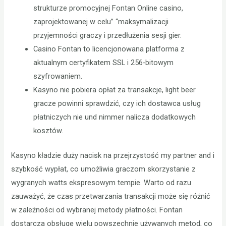
strukturze promocyjnej Fontan Online casino,
zaprojektowanej w celu” “maksymalizacji
przyjemności graczy i przedłużenia sesji gier.
Casino Fontan to licencjonowana platforma z
aktualnym certyfikatem SSL i 256-bitowym
szyfrowaniem.
Kasyno nie pobiera opłat za transakcje, light beer
gracze powinni sprawdzić, czy ich dostawca usług
płatniczych nie und nimmer nalicza dodatkowych
kosztów.
Kasyno kładzie duży nacisk na przejrzystość my partner and i
szybkość wypłat, co umożliwia graczom skorzystanie z
wygranych watts ekspresowym tempie. Warto od razu
zauważyć, że czas przetwarzania transakcji może się różnić
w zależności od wybranej metody płatności. Fontan
dostarcza obsługę wielu powszechnie używanych metod, co