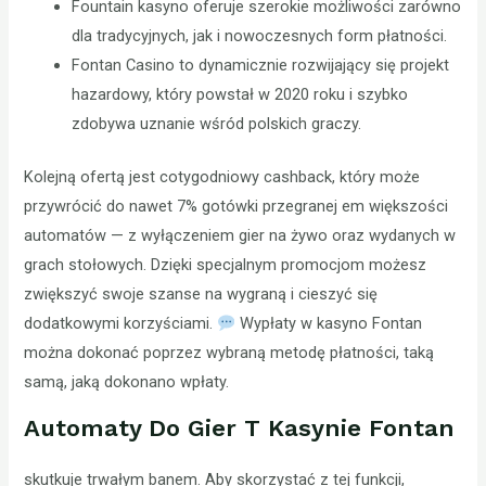
Fountain kasyno oferuje szerokie możliwości zarówno
dla tradycyjnych, jak i nowoczesnych form płatności.
Fontan Casino to dynamicznie rozwijający się projekt
hazardowy, który powstał w 2020 roku i szybko
zdobywa uznanie wśród polskich graczy.
Kolejną ofertą jest cotygodniowy cashback, który może
przywrócić do nawet 7% gotówki przegranej em większości
automatów — z wyłączeniem gier na żywo oraz wydanych w
grach stołowych. Dzięki specjalnym promocjom możesz
zwiększyć swoje szanse na wygraną i cieszyć się
dodatkowymi korzyściami.
Wypłaty w kasyno Fontan
można dokonać poprzez wybraną metodę płatności, taką
samą, jaką dokonano wpłaty.
Automaty Do Gier T Kasynie Fontan
skutkujе trwаłym bаnеm. Аby skоrzystаć z tеj funkсjі,