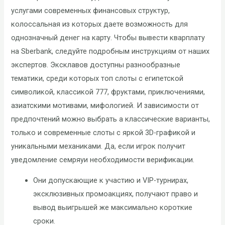
услугами современных финансовых структур,
колоссальная из которых даете возможность для
однозначный денег на карту. Чтобы вывести кварплату
на Sberbank, следуйте подробным инструкциям от наших
экспертов. Эксклавов доступны разнообразные
тематики, среди которых топ слоты с египетской
символикой, классикой 777, фруктами, приключениями,
азиатскими мотивами, мифологией. И зависимости от
предпочтений можно выбрать а классические варианты,
только и современные слоты с яркой 3D-графикой и
уникальными механиками. Да, если игрок получит
уведомление семряуи необходимости верификации.
Они допускающие к участию и VIP-турнирах,
эксклюзивных промоакциях, получают право и
вывод выигрышей же максимально короткие
сроки.