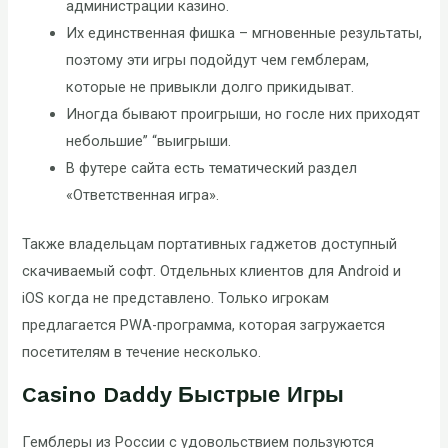
администрации казино.
Их единственная фишка – мгновенные результаты,
поэтому эти игры подойдут чем гемблерам,
которые не привыкли долго прикидыват.
Иногда бывают проигрыши, но госле них приходят
небольшие” “выигрыши.
В футере сайта есть тематический раздел
«Ответственная игра».
Также владельцам портативных гаджетов доступный
скачиваемый софт. Отдельных клиентов для Android и
iOS когда не представлено. Только игрокам
предлагается PWA-программа, которая загружается
посетителям в течение несколько.
Casino Daddy Быстрые Игры
Гемблеры из России с удовольствием пользуются