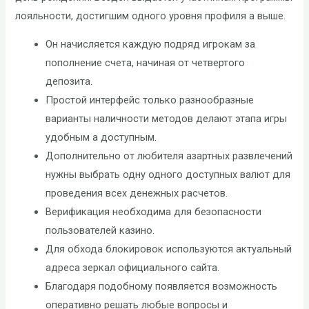
лояльности, достигшим одного уровня профиля а выше.
Он начисляется каждую подряд игрокам за
пополнение счета, начиная от четвертого
депозита.
Простой интерфейс только разнообразные
варианты наличности методов делают этапа игры
удобным а доступным.
Дополнительно от любителя азартных развлечений
нужны выбрать одну одного доступных валют для
проведения всех денежных расчетов.
Верификация необходима для безопасности
пользователей казино.
Для обхода блокировок используются актуальный
адреса зеркал официального сайта.
Благодаря подобному появляется возможность
оперативно решать любые вопросы и