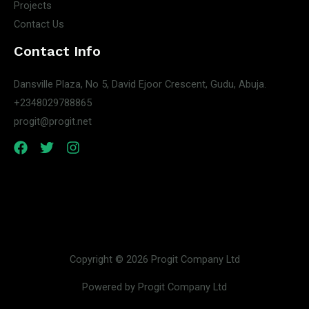
Projects
Contact Us
Contact Info
Dansville Plaza, No 5, David Ejoor Crescent, Gudu, Abuja.
+2348029788865
progit@progit.net
Copyright © 2026 Progit Company Ltd
Powered by Progit Company Ltd