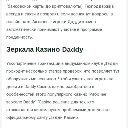
“банковской карты до криптовалюты). Техподдержка
всегда и связи и позволят, если возникнут вопросы в
онлайн-чате. Активные игроки Дэдди казино
автоматически принимают участие в программе
преданность.
Зеркала Казино Daddy
Узкопартийные транзакции в выдуманном клубе Дэдди
проходит несколько этапов проверок, что позволяет тут
обнаружить мошенников. Чтобы узнать, как играть на
деньги в Daddy Casino, важно разобраться в
особенностей этого популярного казино. Рабочее
зеркало Daddy” “Casino решение для тех, кто
сталкивается киромарусом проблемами доступа ко
официальному сайту Дэдди Казино.