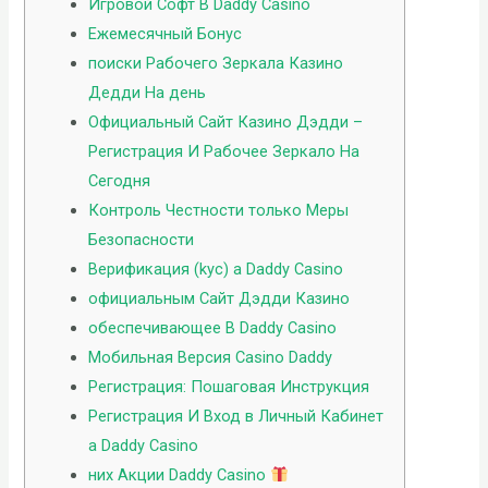
Игровой Софт В Daddy Casino
Ежемесячный Бонус
поиски Рабочего Зеркала Казино
Дедди На день
Официальный Сайт Казино Дэдди –
Регистрация И Рабочее Зеркало На
Сегодня
Контроль Честности только Меры
Безопасности
Верификация (kyc) а Daddy Casino
официальным Сайт Дэдди Казино
обеспечивающее В Daddy Casino
Мобильная Версия Casino Daddy
Регистрация: Пошаговая Инструкция
Регистрация И Вход в Личный Кабинет
а Daddy Casino
них Акции Daddy Casino