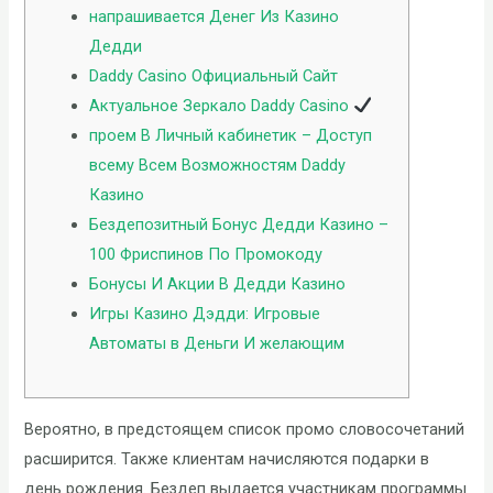
напрашивается Денег Из Казино
Дедди
Daddy Casino Официальный Сайт
Актуальное Зеркало Daddy Casino
проем В Личный кабинетик – Доступ
всему Всем Возможностям Daddy
Казино
Бездепозитный Бонус Дедди Казино –
100 Фриспинов По Промокоду
Бонусы И Акции В Дедди Казино
Игры Казино Дэдди: Игровые
Автоматы в Деньги И желающим
Вероятно, в предстоящем список промо словосочетаний
расширится. Также клиентам начисляются подарки в
день рождения. Бездеп выдается участникам программы