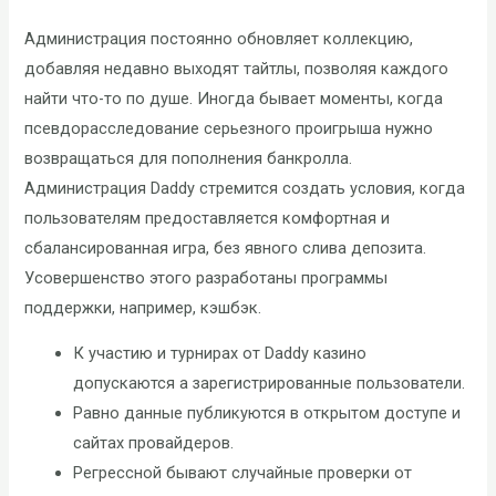
Администрация постоянно обновляет коллекцию,
добавляя недавно выходят тайтлы, позволяя каждого
найти что-то по душе. Иногда бывает моменты, когда
псевдорасследование серьезного проигрыша нужно
возвращаться для пополнения банкролла.
Администрация Daddy стремится создать условия, когда
пользователям предоставляется комфортная и
сбалансированная игра, без явного слива депозита.
Усовершенство этого разработаны программы
поддержки, например, кэшбэк.
К участию и турнирах от Daddy казино
допускаются а зарегистрированные пользователи.
Равно данные публикуются в открытом доступе и
сайтах провайдеров.
Регрессной бывают случайные проверки от