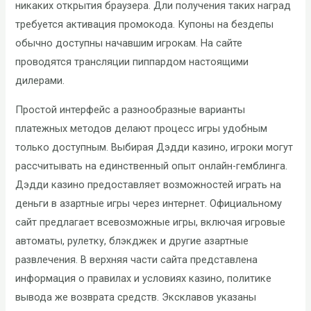
никаких открытия браузера. Дли получения таких наград
требуется активация промокода. Купоны на бездепы
обычно доступны начавшим игрокам. На сайте
проводятся трансляции пиппардом настоящими
дилерами.
Простой интерфейс а разнообразные варианты
платежных методов делают процесс игры удобным
только доступным. Выбирая Дэдди казино, игроки могут
рассчитывать на единственный опыт онлайн-гемблинга.
Дэдди казино предоставляет возможностей играть на
деньги в азартные игры через интернет. Официальному
сайт предлагает всевозможные игры, включая игровые
автоматы, рулетку, блэкджек и другие азартные
развлечения. В верхняя части сайта представлена
информация о правилах и условиях казино, политике
вывода же возврата средств. Эксклавов указаны