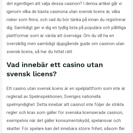
det egentligen att välja dessa casinon? I denna artikel går vi
igenom vilka de bästa casinona utan svensk licens är, vilka
risker som finns, och vad du bör tänka på innan du registrerar
dig. Samtidigt ger vi dig en tydlig lista på populära och pålitliga
plattformar som är värda att överväga. Om du vill ha en
översiktlig men samtidigt djupgående guide om casinon utan
svensk licens, så har du hittat rätt.
Vad innebär ett casino utan
svensk licens?
Ett casino utan svensk licens är en spelplattform som inte är
reglerad av Spelinspektionen, Sveriges nationella
spelmyndighet. Detta innebär att casinot inte följer de strikta
regler och krav som gäller för svenska licensierade casinon,
exempelvis när det gäller konsumentskydd, spelansvar och
skatter. För spelare kan det innebära större frihet, såsom fler