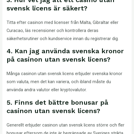
svensk licens är säkert?
Titta efter casinon med licenser från Malta, Gibraltar eller
Curacao, läs recensioner och kontrollera deras
säkerhetsrutiner och kundservice innan du registrerar dig.
4. Kan jag använda svenska kronor
på casinon utan svensk licens?
Många casinon utan svensk licens erbjuder svenska kronor
som valuta, men det kan variera, och ibland måste du
använda andra valutor eller kryptovalutor.
5. Finns det bättre bonusar på
casinon utan svensk licens?
Generellt erbjuder casinon utan svensk licens större och fler
bonusar eftersom de inte är begränsade av Sveriges strikta