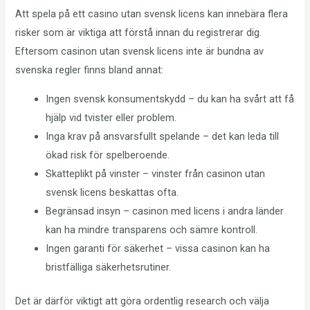
Att spela på ett casino utan svensk licens kan innebära flera
risker som är viktiga att förstå innan du registrerar dig.
Eftersom casinon utan svensk licens inte är bundna av
svenska regler finns bland annat:
Ingen svensk konsumentskydd – du kan ha svårt att få
hjälp vid tvister eller problem.
Inga krav på ansvarsfullt spelande – det kan leda till
ökad risk för spelberoende.
Skatteplikt på vinster – vinster från casinon utan
svensk licens beskattas ofta.
Begränsad insyn – casinon med licens i andra länder
kan ha mindre transparens och sämre kontroll.
Ingen garanti för säkerhet – vissa casinon kan ha
bristfälliga säkerhetsrutiner.
Det är därför viktigt att göra ordentlig research och välja