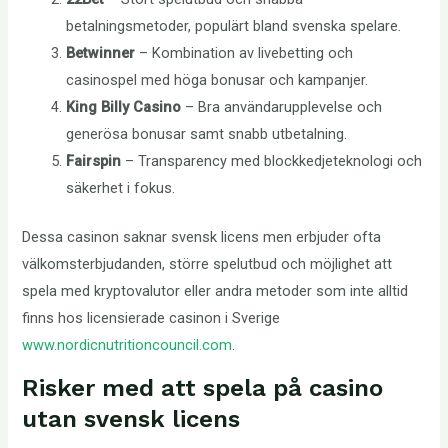
betalningsmetoder, populärt bland svenska spelare.
Betwinner
– Kombination av livebetting och
casinospel med höga bonusar och kampanjer.
King Billy Casino
– Bra användarupplevelse och
generösa bonusar samt snabb utbetalning.
Fairspin
– Transparency med blockkedjeteknologi och
säkerhet i fokus.
Dessa casinon saknar svensk licens men erbjuder ofta
välkomsterbjudanden, större spelutbud och möjlighet att
spela med kryptovalutor eller andra metoder som inte alltid
finns hos licensierade casinon i Sverige
www.nordicnutritioncouncil.com
.
Risker med att spela på casino
utan svensk licens