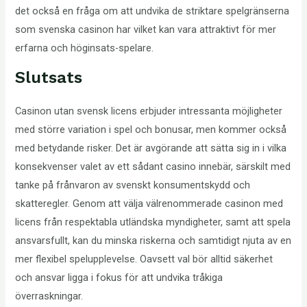
det också en fråga om att undvika de striktare spelgränserna
som svenska casinon har vilket kan vara attraktivt för mer
erfarna och höginsats-spelare.
Slutsats
Casinon utan svensk licens erbjuder intressanta möjligheter
med större variation i spel och bonusar, men kommer också
med betydande risker. Det är avgörande att sätta sig in i vilka
konsekvenser valet av ett sådant casino innebär, särskilt med
tanke på frånvaron av svenskt konsumentskydd och
skatteregler. Genom att välja välrenommerade casinon med
licens från respektabla utländska myndigheter, samt att spela
ansvarsfullt, kan du minska riskerna och samtidigt njuta av en
mer flexibel spelupplevelse. Oavsett val bör alltid säkerhet
och ansvar ligga i fokus för att undvika tråkiga
överraskningar.