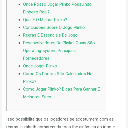
Onde Posso Jogar Plinko Possuindo
Dinheiro Real?
Qual É O Melhor Plinko?
Conclusões Sobre O Jogo Plinko:
Regras E Essenciais De Jogo
Desenvolvedores De Plinko: Quais São
Operating-system Principais
Fornecedores
Onde Jogar Plinko
Como Os Pontos São Calculados No
Plinko?
Como Jogar Plinko? Dicas Para Ganhar E
Melhores Sites
Isso possibilita que os jogadores se acostumem com as
regras elizabeth compreenda toda the dinâmica do jogo e