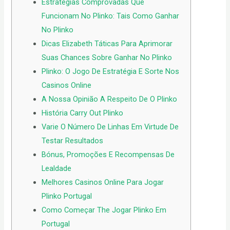
Estratégias Comprovadas Que
Funcionam No Plinko: Tais Como Ganhar
No Plinko
Dicas Elizabeth Táticas Para Aprimorar
Suas Chances Sobre Ganhar No Plinko
Plinko: O Jogo De Estratégia E Sorte Nos
Casinos Online
A Nossa Opinião A Respeito De O Plinko
História Carry Out Plinko
Varie O Número De Linhas Em Virtude De
Testar Resultados
Bónus, Promoções E Recompensas De
Lealdade
Melhores Casinos Online Para Jogar
Plinko Portugal
Como Começar The Jogar Plinko Em
Portugal