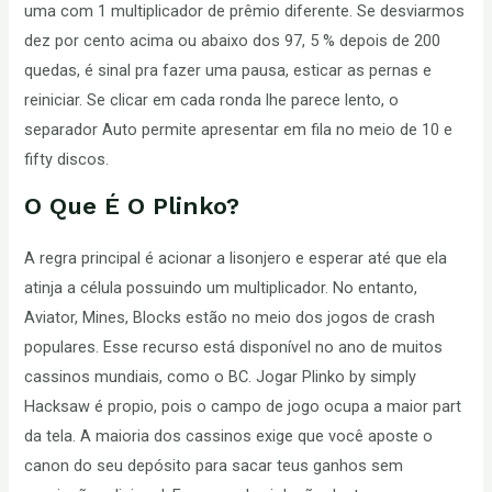
uma com 1 multiplicador de prêmio diferente. Se desviarmos
dez por cento acima ou abaixo dos 97, 5 % depois de 200
quedas, é sinal pra fazer uma pausa, esticar as pernas e
reiniciar. Se clicar em cada ronda lhe parece lento, o
separador Auto permite apresentar em fila no meio de 10 e
fifty discos.
O Que É O Plinko?
A regra principal é acionar a lisonjero e esperar até que ela
atinja a célula possuindo um multiplicador. No entanto,
Aviator, Mines, Blocks estão no meio dos jogos de crash
populares. Esse recurso está disponível no ano de muitos
cassinos mundiais, como o BC. Jogar Plinko by simply
Hacksaw é propio, pois o campo de jogo ocupa a maior part
da tela. A maioria dos cassinos exige que você aposte o
canon do seu depósito para sacar teus ganhos sem