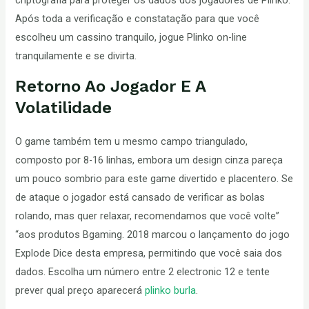
criptografia para proteger os dados dos jogadores de Plinko.
Após toda a verificação e constatação para que você
escolheu um cassino tranquilo, jogue Plinko on-line
tranquilamente e se divirta.
Retorno Ao Jogador E A
Volatilidade
O game também tem u mesmo campo triangulado,
composto por 8-16 linhas, embora um design cinza pareça
um pouco sombrio para este game divertido e placentero. Se
de ataque o jogador está cansado de verificar as bolas
rolando, mas quer relaxar, recomendamos que você volte”
“aos produtos Bgaming. 2018 marcou o lançamento do jogo
Explode Dice desta empresa, permitindo que você saia dos
dados. Escolha um número entre 2 electronic 12 e tente
prever qual preço aparecerá
plinko burla
.