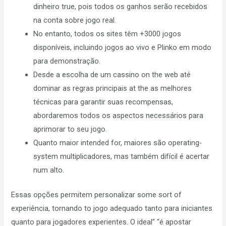
dinheiro true, pois todos os ganhos serão recebidos
na conta sobre jogo real.
No entanto, todos os sites têm +3000 jogos
disponíveis, incluindo jogos ao vivo e Plinko em modo
para demonstração.
Desde a escolha de um cassino on the web até
dominar as regras principais at the as melhores
técnicas para garantir suas recompensas,
abordaremos todos os aspectos necessários para
aprimorar to seu jogo.
Quanto maior intended for, maiores são operating-
system multiplicadores, mas também difícil é acertar
num alto.
Essas opções permitem personalizar some sort of
experiência, tornando to jogo adequado tanto para iniciantes
quanto para jogadores experientes. O ideal” “é apostar