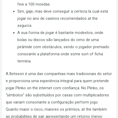
few a 100 moedas.
Sim, gaje, mas deve conseguir a certeza la cual está
jogar no ano de casinos recomendados at the
seguros.
A sua forma de jogar é bastante modestos, onde
bolas ou discos são lançados do cimo de uma
pirâmide com obstáculos, sendo o jogador premiado
consoante a plataforma onde some sort of ficha
termina.
A Betsson é uma das companhias mais tradicionais do setor
e proporciona uma experiência íntegral para quem pretende
jogar Plinko on the internet com confiança. No Plinko, os
“símbolos” são substituídos por casas com multiplicadores
que variam consonante a configuração perform jogo.
Quanto maior o risco, maiores os prêmios, at the também
as probabilities de sair apresentando um retorno menor.