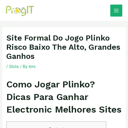
Skip
Main
to
Men
content
Post
navigation
Site Formal Do Jogo Plinko
Risco Baixo The Alto, Grandes
Ganhos
/
Slots
/ By
timi
Como Jogar Plinko?
Dicas Para Ganhar
Electronic Melhores Sites