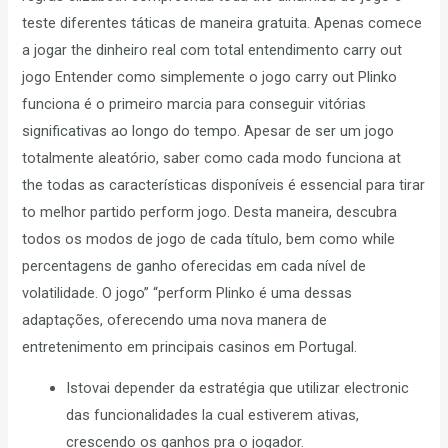
teste diferentes táticas de maneira gratuita. Apenas comece
a jogar the dinheiro real com total entendimento carry out
jogo Entender como simplemente o jogo carry out Plinko
funciona é o primeiro marcia para conseguir vitórias
significativas ao longo do tempo. Apesar de ser um jogo
totalmente aleatório, saber como cada modo funciona at
the todas as características disponíveis é essencial para tirar
to melhor partido perform jogo. Desta maneira, descubra
todos os modos de jogo de cada título, bem como while
percentagens de ganho oferecidas em cada nível de
volatilidade. O jogo” “perform Plinko é uma dessas
adaptações, oferecendo uma nova manera de
entretenimento em principais casinos em Portugal.
Istovai depender da estratégia que utilizar electronic
das funcionalidades la cual estiverem ativas,
crescendo os ganhos pra o jogador.