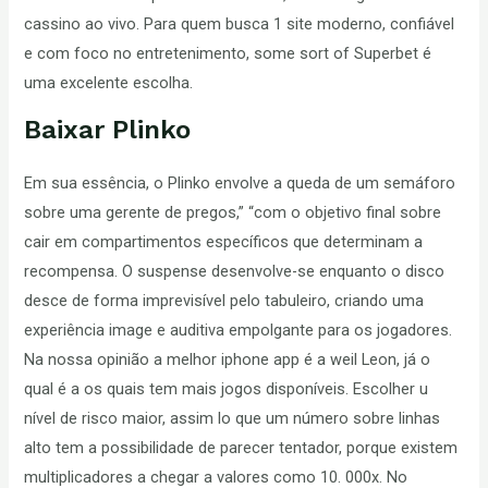
cassino ao vivo. Para quem busca 1 site moderno, confiável
e com foco no entretenimento, some sort of Superbet é
uma excelente escolha.
Baixar Plinko
Em sua essência, o Plinko envolve a queda de um semáforo
sobre uma gerente de pregos,” “com o objetivo final sobre
cair em compartimentos específicos que determinam a
recompensa. O suspense desenvolve-se enquanto o disco
desce de forma imprevisível pelo tabuleiro, criando uma
experiência image e auditiva empolgante para os jogadores.
Na nossa opinião a melhor iphone app é a weil Leon, já o
qual é a os quais tem mais jogos disponíveis. Escolher u
nível de risco maior, assim lo que um número sobre linhas
alto tem a possibilidade de parecer tentador, porque existem
multiplicadores a chegar a valores como 10. 000x. No