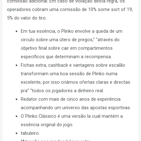
comissão adicional. Em caso de violação desta regra, os
operadores cobram uma comissão de 10% some sort of 19,
5% do valor do tiro.
Em tua essência, o Plinko envolve a queda de um
circulo sobre uma útero de pregos,” “através do
objetivo final sobre cair em compartimentos
específicos que determinam a recompensa.
Fichas extra, cashback e vantagens sobre escalão
transformam uma boa sessão de Plinko numa
excelente, por isso criámos ofertas claras e directas
pra” “todos os jogadores a dinheiro real.
Redator com mais de cinco anos de experiência
acompanhando um universo das apostas esportivas.
O Plinko Clássico é uma versão la cual mantém a
essência original do jogo.
tabuleiro.