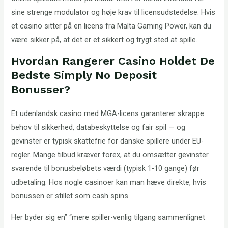
sine strenge modulator og høje krav til licensudstedelse. Hvis
et casino sitter på en licens fra Malta Gaming Power, kan du
være sikker på, at det er et sikkert og trygt sted at spille.
Hvordan Rangerer Casino Holdet De
Bedste Simply No Deposit
Bonusser?
Et udenlandsk casino med MGA-licens garanterer skrappe
behov til sikkerhed, databeskyttelse og fair spil — og
gevinster er typisk skattefrie for danske spillere under EU-
regler. Mange tilbud kræver forex, at du omsætter gevinster
svarende til bonusbeløbets værdi (typisk 1‑10 gange) før
udbetaling. Hos nogle casinoer kan man hæve direkte, hvis
bonussen er stillet som cash spins.
Her byder sig en” “mere spiller-venlig tilgang sammenlignet