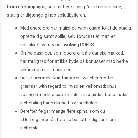
from en kampagne, som er beskrevet på en hjemmeside,
stadig er tilgængelig hos spiludbyderen.
Med andre ord har mulighed with regard to at du stadig
oprette dig samt spille, selv forudsat at man er
udelukket by means involving ROFUS.
Online casinoer, som opererer på e danske marked,
har mulighed for at ikke byde på bonusser med bedre
vilkår end andre casinoer.
Det er nærmest kun fantasien, welcher sætter
grænser with regard to, hvad en velkomstbonus
casino fra online casino sider med added bonus uden
indbetaling har mulighed for indeholde.
Derefter følger mange flere spins, som du
efterfølgende får, hvis du beslutter dig for from
indbetale.