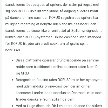
dansk licens. Det betyder, at spillere, der sitter på registreret
sig hos ROFUS, ikke infame kunne få adgang til deres konti
på danske on-line casinoer. ROFUS-registrerede spillere har
mulighed regarding at benytte udenlandske casinoer uden
dansk licens, da disse ikke er omfattet af Spillemyndighedens
kontrol eller ROFUS-systemet. Online casinoer uden intended
for ROFUS tilbyder ain bredt spektrum af gratis spins-
bonusser.
Disse platforme opererer grundlæggende på samme
måde som traditionelle online casinoer uden NemID
og MitID.
Betegnelsen “casino uden ROFUS” im or her synonymt
med udenlandske online‑casinoer, der im or her
licenseret i andre lande conclusion Danmark, men som
tillader danskere from spille hos dem.
Ved at følge disse trin får i en bedre chance for sikkert