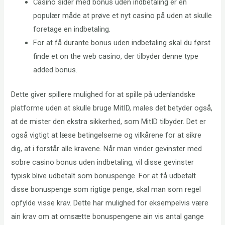
Casino sider med bonus uden indbetaling er en
populær måde at prøve et nyt casino på uden at skulle
foretage en indbetaling.
For at få durante bonus uden indbetaling skal du først
finde et on the web casino, der tilbyder denne type
added bonus.
Dette giver spillere mulighed for at spille på udenlandske
platforme uden at skulle bruge MitID, males det betyder også,
at de mister den ekstra sikkerhed, som MitID tilbyder. Det er
også vigtigt at læse betingelserne og vilkårene for at sikre
dig, at i forstår alle kravene. Når man vinder gevinster med
sobre casino bonus uden indbetaling, vil disse gevinster
typisk blive udbetalt som bonuspenge. For at få udbetalt
disse bonuspenge som rigtige penge, skal man som regel
opfylde visse krav. Dette har mulighed for eksempelvis være
ain krav om at omsætte bonuspengene ain vis antal gange