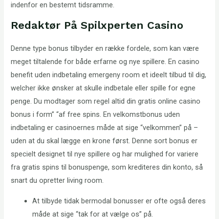
indenfor en bestemt tidsramme.
Redaktør På Spilxperten Casino
Denne type bonus tilbyder en række fordele, som kan være
meget tiltalende for både erfarne og nye spillere. En casino
benefit uden indbetaling emergeny room et ideelt tilbud til dig,
welcher ikke ønsker at skulle indbetale eller spille for egne
penge. Du modtager som regel altid din gratis online casino
bonus i form” “af free spins. En velkomstbonus uden
indbetaling er casinoernes måde at sige “velkommen” på –
uden at du skal lægge en krone først. Denne sort bonus er
specielt designet til nye spillere og har mulighed for variere
fra gratis spins til bonuspenge, som krediteres din konto, så
snart du opretter living room.
At tilbyde tidak bermodal bonusser er ofte også deres
måde at sige “tak for at vælge os” på.