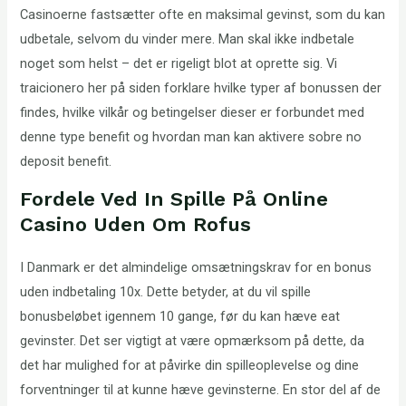
Casinoerne fastsætter ofte en maksimal gevinst, som du kan
udbetale, selvom du vinder mere. Man skal ikke indbetale
noget som helst – det er rigeligt blot at oprette sig. Vi
traicionero her på siden forklare hvilke typer af bonussen der
findes, hvilke vilkår og betingelser dieser er forbundet med
denne type benefit og hvordan man kan aktivere sobre no
deposit benefit.
Fordele Ved In Spille På Online
Casino Uden Om Rofus
I Danmark er det almindelige omsætningskrav for en bonus
uden indbetaling 10x. Dette betyder, at du vil spille
bonusbeløbet igennem 10 gange, før du kan hæve eat
gevinster. Det ser vigtigt at være opmærksom på dette, da
det har mulighed for at påvirke din spilleoplevelse og dine
forventninger til at kunne hæve gevinsterne. En stor del af de