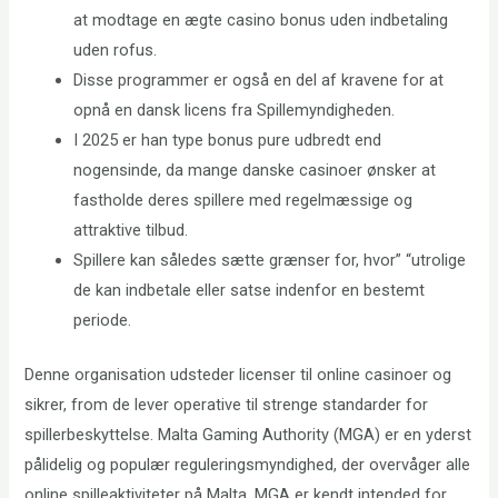
at modtage en ægte casino bonus uden indbetaling
uden rofus.
Disse programmer er også en del af kravene for at
opnå en dansk licens fra Spillemyndigheden.
I 2025 er han type bonus pure udbredt end
nogensinde, da mange danske casinoer ønsker at
fastholde deres spillere med regelmæssige og
attraktive tilbud.
Spillere kan således sætte grænser for, hvor” “utrolige
de kan indbetale eller satse indenfor en bestemt
periode.
Denne organisation udsteder licenser til online casinoer og
sikrer, from de lever operative til strenge standarder for
spillerbeskyttelse. Malta Gaming Authority (MGA) er en yderst
pålidelig og populær reguleringsmyndighed, der overvåger alle
online spilleaktiviteter på Malta. MGA er kendt intended for