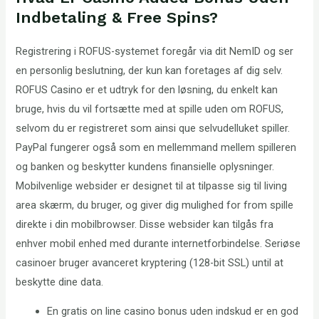
Indbetaling & Free Spins?
Registrering i ROFUS-systemet foregår via dit NemID og ser
en personlig beslutning, der kun kan foretages af dig selv.
ROFUS Casino er et udtryk for den løsning, du enkelt kan
bruge, hvis du vil fortsætte med at spille uden om ROFUS,
selvom du er registreret som ainsi que selvudelluket spiller.
PayPal fungerer også som en mellemmand mellem spilleren
og banken og beskytter kundens finansielle oplysninger.
Mobilvenlige websider er designet til at tilpasse sig til living
area skærm, du bruger, og giver dig mulighed for from spille
direkte i din mobilbrowser. Disse websider kan tilgås fra
enhver mobil enhed med durante internetforbindelse. Seriøse
casinoer bruger avanceret kryptering (128-bit SSL) until at
beskytte dine data.
En gratis on line casino bonus uden indskud er en god