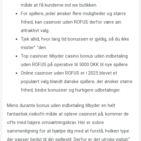
måde at få kunderne ind we butikken.
For spillere, jeder ønsker flere muligheder og større
frihed, kan casinoer uden ROFUS derfor være ain
attraktivt valg.
Tjek altid, hvor lang tid bonussen er gyldig, så du ikke
mister” “den.
Top casinoer tilbyder casino bonus uden indbetaling
uden ROFUS på operative til 5000 DKK til nye spillere.
Online casinoer uden ROFUS er i 2025 blevet et
populært valg blandt danske spillere, der ønsker større
frihed, bedre bonusser og hurtigere udbetalinger.
Mens durante bonus uden indbetaling tilbyder en helt
fantastisk risikofri måde at opleve casinoet på, kommer de
ofte med højere omsætningskrav. Her er sobre
sammenligning for at hjælpe dig med at forstå, hvilken type
der passer bedst til din spillestil. Derfor er det utrolig vigtigt,”