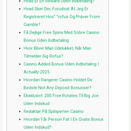
Hvad Er En Reward Uden Indbetaling?
Hvad Sker Der, Forudsat At Jeg Er
Registreret Hos” “rofus Og Prøver From
Gamble?
Få Dejlige Free Spins Med Sobre Casino
Bonus Uden Indbetaling
Hvor Bliver Man Udelukket, Når Man
Tilmelder Sig Rofus?
Casino Added Bonus Uden Indbetaling I
Actually 2025
Hvordan Rangerer Casino Holdet De
Bedste Not Any Deposit Bonusser?
Eksklusivt: 200 Free Rotates Til Big Joe
Uden Indskud
Redaktør På Spilxperten Casino
Hvordan Får Person Fat I En Gratis Bonus
Uden Indskud?