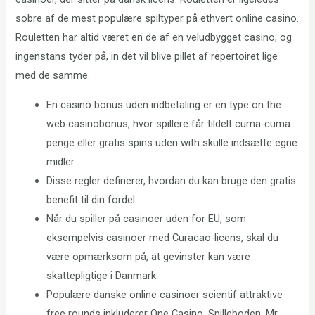
sobre af de mest populære spiltyper på ethvert online casino.
Rouletten har altid været en de af en veludbygget casino, og
ingenstans tyder på, in det vil blive pillet af repertoiret lige
med de samme.
En casino bonus uden indbetaling er en type on the
web casinobonus, hvor spillere får tildelt cuma-cuma
penge eller gratis spins uden with skulle indsætte egne
midler.
Disse regler definerer, hvordan du kan bruge den gratis
benefit til din fordel.
Når du spiller på casinoer uden for EU, som
eksempelvis casinoer med Curacao-licens, skal du
være opmærksom på, at gevinster kan være
skattepligtige i Danmark.
Populære danske online casinoer scientif attraktive
free rounds inkluderer One Casino, Spilleboden, Mr.