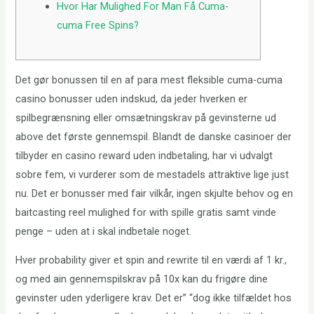
Hvor Har Mulighed For Man Få Cuma-
cuma Free Spins?
Det gør bonussen til en af para mest fleksible cuma-cuma
casino bonusser uden indskud, da jeder hverken er
spilbegrænsning eller omsætningskrav på gevinsterne ud
above det første gennemspil. Blandt de danske casinoer der
tilbyder en casino reward uden indbetaling, har vi udvalgt
sobre fem, vi vurderer som de mestadels attraktive lige just
nu. Det er bonusser med fair vilkår, ingen skjulte behov og en
baitcasting reel mulighed for with spille gratis samt vinde
penge – uden at i skal indbetale noget.
Hver probability giver et spin and rewrite til en værdi af 1 kr.,
og med ain gennemspilskrav på 10x kan du frigøre dine
gevinster uden yderligere krav. Det er” “dog ikke tilfældet hos