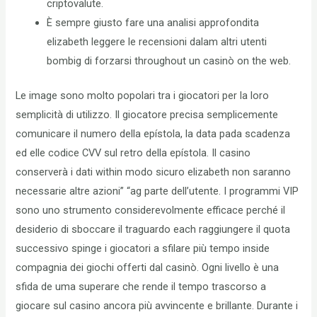
criptovalute.
È sempre giusto fare una analisi approfondita
elizabeth leggere le recensioni dalam altri utenti
bombig di forzarsi throughout un casinò on the web.
Le image sono molto popolari tra i giocatori per la loro
semplicità di utilizzo. Il giocatore precisa semplicemente
comunicare il numero della epístola, la data pada scadenza
ed elle codice CVV sul retro della epístola. Il casino
conserverà i dati within modo sicuro elizabeth non saranno
necessarie altre azioni” “ag parte dell’utente. I programmi VIP
sono uno strumento considerevolmente efficace perché il
desiderio di sboccare il traguardo each raggiungere il quota
successivo spinge i giocatori a sfilare più tempo inside
compagnia dei giochi offerti dal casinò. Ogni livello è una
sfida de uma superare che rende il tempo trascorso a
giocare sul casino ancora più avvincente e brillante. Durante i