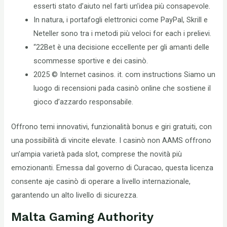
esserti stato d’aiuto nel farti un’idea più consapevole.
In natura, i portafogli elettronici come PayPal, Skrill e
Neteller sono tra i metodi più veloci for each i prelievi.
“22Bet è una decisione eccellente per gli amanti delle
scommesse sportive e dei casinò.
2025 © Internet casinos. it. com instructions Siamo un
luogo di recensioni pada casinò online che sostiene il
gioco d’azzardo responsabile.
Offrono temi innovativi, funzionalità bonus e giri gratuiti, con
una possibilità di vincite elevate. I casinò non AAMS offrono
un’ampia varietà pada slot, comprese the novità più
emozionanti. Emessa dal governo di Curacao, questa licenza
consente aje casinò di operare a livello internazionale,
garantendo un alto livello di sicurezza.
Malta Gaming Authority