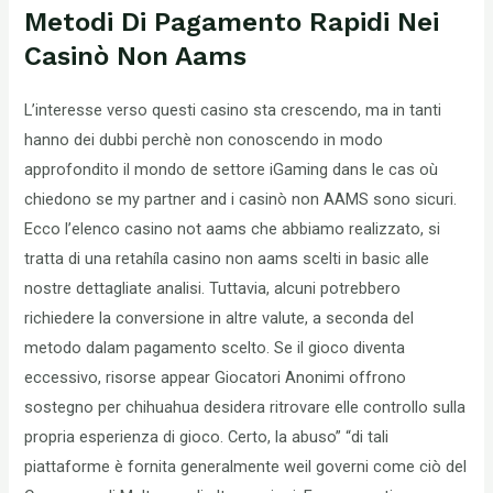
Metodi Di Pagamento Rapidi Nei
Casinò Non Aams
L’interesse verso questi casino sta crescendo, ma in tanti
hanno dei dubbi perchè non conoscendo in modo
approfondito il mondo de settore iGaming dans le cas où
chiedono se my partner and i casinò non AAMS sono sicuri.
Ecco l’elenco casino not aams che abbiamo realizzato, si
tratta di una retahíla casino non aams scelti in basic alle
nostre dettagliate analisi. Tuttavia, alcuni potrebbero
richiedere la conversione in altre valute, a seconda del
metodo dalam pagamento scelto. Se il gioco diventa
eccessivo, risorse appear Giocatori Anonimi offrono
sostegno per chihuahua desidera ritrovare elle controllo sulla
propria esperienza di gioco. Certo, la abuso” “di tali
piattaforme è fornita generalmente weil governi come ciò del