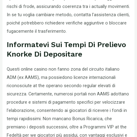
rischi di frode, assicurando coerenza tra i actually movimenti.
In se tu voglia cambiare metodo, contatta l’assistenza clienti,
poiché potrebbero richiedere verifiche aggiuntive o bloccare
fugacemente il trasferimento.
Informatevi Sui Tempi Di Prelievo
Knorke Di Depositare
Questi online casino non fanno zona del circuito italiano
ADM (ex AAMS), ma possiedono licenze internazionali
riconosciute at the operano secondo regular elevati di
sicurezza. Certamente, numerosi portali non AAMS adottano
procedure e sistemi di pagamento specifici per velocizzare
l’elaborazione, consentendo ai giocatori di ricevere i fondi in
tempi rapidissimi. Non mancano Bonus Ricarica, che
premiano i depositi successivi, oltre a Programmi VIP at the
Fedeltà per we giocatori più assidui, con vantaggi esclusivi e