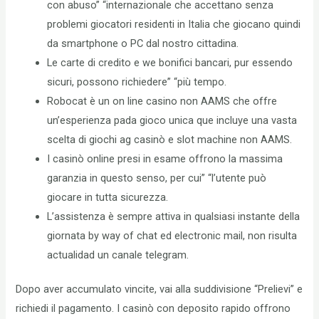
con abuso” “internazionale che accettano senza
problemi giocatori residenti in Italia che giocano quindi
da smartphone o PC dal nostro cittadina.
Le carte di credito e we bonifici bancari, pur essendo
sicuri, possono richiedere” “più tempo.
Robocat è un on line casino non AAMS che offre
un’esperienza pada gioco unica que incluye una vasta
scelta di giochi ag casinò e slot machine non AAMS.
I casinò online presi in esame offrono la massima
garanzia in questo senso, per cui” “l’utente può
giocare in tutta sicurezza.
L’assistenza è sempre attiva in qualsiasi instante della
giornata by way of chat ed electronic mail, non risulta
actualidad un canale telegram.
Dopo aver accumulato vincite, vai alla suddivisione “Prelievi” e
richiedi il pagamento. I casinò con deposito rapido offrono