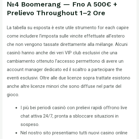
№4 Boomerang — Fno A 500€ +
Prelievo Throughout 1–2 Ore
La tabella su esposta è este utile strumento for each capire
come includere l’imposta sulle vincite effettuate all’estero
che non vengono tassate direttamente alla mélange. Alcuni
casinò hanno anche dei veri VIP club esclusivi che una
cambiamento ottenuto l’accesso permettono di avere un
account manager dedicato ed il scaltro a partecipare the
eventi esclusivi. Oltre alle due licenze sopra trattate esistono
anche altre licenze minori che sono diffuse nel parte del
gioco.
I più bei periodi casinò con prelievi rapidi offrono live
chat attiva 24/7, pronta a sbloccare situazioni in
sospeso.
Nel nostro sito presentiamo tutti nuovi casino online