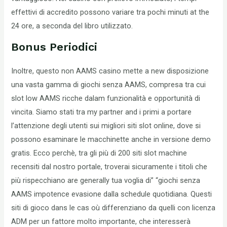
effettivi di accredito possono variare tra pochi minuti at the
24 ore, a seconda del libro utilizzato.
Bonus Periodici
Inoltre, questo non AAMS casino mette a new disposizione
una vasta gamma di giochi senza AAMS, compresa tra cui
slot low AAMS ricche dalam funzionalità e opportunità di
vincita. Siamo stati tra my partner and i primi a portare
l’attenzione degli utenti sui migliori siti slot online, dove si
possono esaminare le macchinette anche in versione demo
gratis. Ecco perchè, tra gli più di 200 siti slot machine
recensiti dal nostro portale, troverai sicuramente i titoli che
più rispecchiano are generally tua voglia di” “giochi senza
AAMS impotence evasione dalla schedule quotidiana. Questi
siti di gioco dans le cas où differenziano da quelli con licenza
ADM per un fattore molto importante, che interesserà