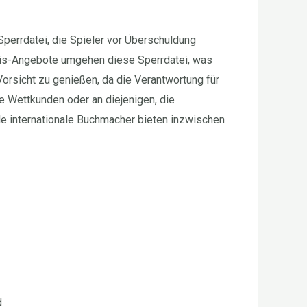
perrdatei, die Spieler vor Überschuldung
sis-Angebote umgehen diese Sperrdatei, was
Vorsicht zu genießen, da die Verantwortung für
e Wettkunden oder an diejenigen, die
ele internationale Buchmacher bieten inzwischen
d