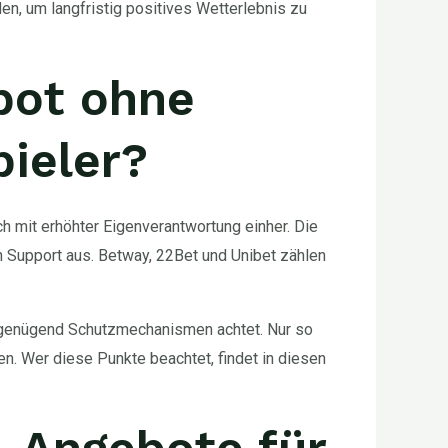
en, um langfristig positives Wetterlebnis zu
bot ohne
pieler?
h mit erhöhter Eigenverantwortung einher. Die
n Support aus. Betway, 22Bet und Unibet zählen
uf genügend Schutzmechanismen achtet. Nur so
en. Wer diese Punkte beachtet, findet in diesen