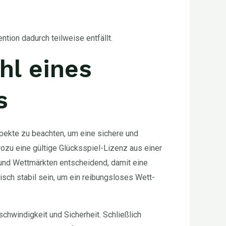
tion dadurch teilweise entfällt.
hl eines
s
pekte zu beachten, um eine sichere und
zu eine gültige Glücksspiel-Lizenz aus einer
n und Wettmärkten entscheidend, damit eine
isch stabil sein, um ein reibungsloses Wett-
hwindigkeit und Sicherheit. Schließlich