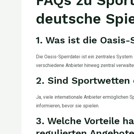
FAQs zu Spor
deutsche Spie
1. Was ist die Oasis
Die Oasis-Sperrdatei ist ein zentrales System
verschiedene Anbieter hinweg zentral verwalte
2. Sind Sportwetten 
Ja, viele internationale Anbieter ermöglichen 
informieren, bevor sie spielen.
3. Welche Vorteile 
regulierten Angebot