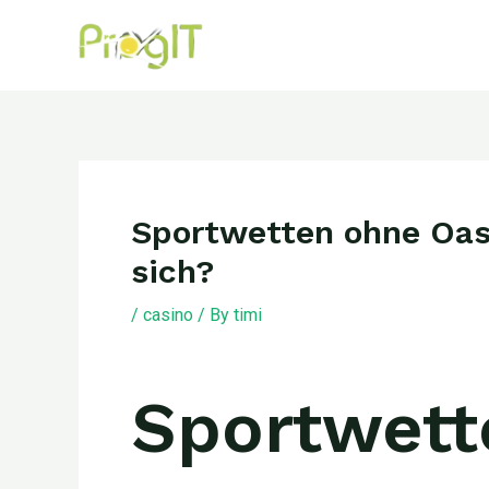
Skip
to
content
Post
navigation
Sportwetten ohne Oasi
sich?
/
casino
/ By
timi
Sportwett