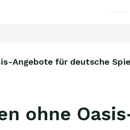
About Us
s-Angebote für deutsche Spie
en ohne Oasi