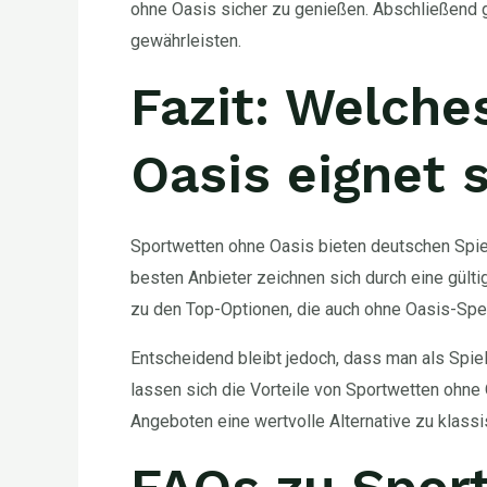
ohne Oasis sicher zu genießen. Abschließend gi
gewährleisten.
Fazit: Welch
Oasis eignet 
Sportwetten ohne Oasis bieten deutschen Spiele
besten Anbieter zeichnen sich durch eine gült
zu den Top-Optionen, die auch ohne Oasis-Spe
Entscheidend bleibt jedoch, dass man als Spie
lassen sich die Vorteile von Sportwetten ohne 
Angeboten eine wertvolle Alternative zu klassi