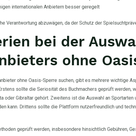
igen internationalen Anbietern besser geregelt
che Verantwortung abzuwägen, da der Schutz der Spielsuchtpräven
erien bei der Auswa
nbieters ohne Oasi
bieter ohne Oasis-Sperre suchen, gibt es mehrere wichtige As
tens sollte die Seriosität des Buchmachers geprüft werden, wo
a oder Gibraltar gehört. Zweitens ist die Auswahl an Sportarte
en kann. Drittens sollte die Plattform nutzerfreundlich und techn
thoden geprüft werden, insbesondere hinsichtlich Gebühren, Gesc