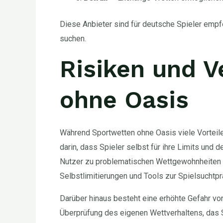
Diese Anbieter sind für deutsche Spieler empf
suchen.
Risiken und V
ohne Oasis
Während Sportwetten ohne Oasis viele Vorteile
darin, dass Spieler selbst für ihre Limits und 
Nutzer zu problematischen Wettgewohnheiten fü
Selbstlimitierungen und Tools zur Spielsuchtpräv
Darüber hinaus besteht eine erhöhte Gefahr von 
Überprüfung des eigenen Wettverhaltens, das S