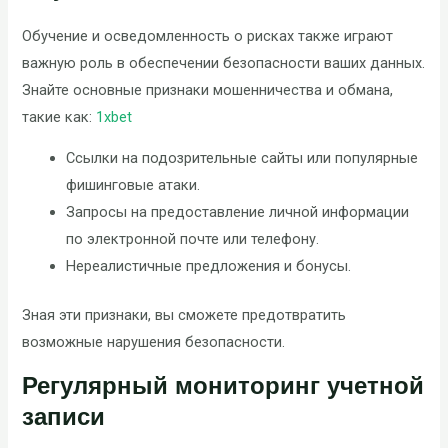
Обучение и осведомленность о рисках также играют
важную роль в обеспечении безопасности ваших данных.
Знайте основные признаки мошенничества и обмана,
такие как:
1xbet
Ссылки на подозрительные сайты или популярные
фишинговые атаки.
Запросы на предоставление личной информации
по электронной почте или телефону.
Нереалистичные предложения и бонусы.
Зная эти признаки, вы сможете предотвратить
возможные нарушения безопасности.
Регулярный мониторинг учетной
записи