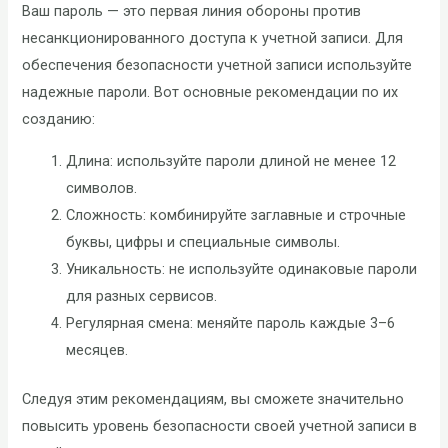
Ваш пароль — это первая линия обороны против
несанкционированного доступа к учетной записи. Для
обеспечения безопасности учетной записи используйте
надежные пароли. Вот основные рекомендации по их
созданию:
Длина: используйте пароли длиной не менее 12
символов.
Сложность: комбинируйте заглавные и строчные
буквы, цифры и специальные символы.
Уникальность: не используйте одинаковые пароли
для разных сервисов.
Регулярная смена: меняйте пароль каждые 3–6
месяцев.
Следуя этим рекомендациям, вы сможете значительно
повысить уровень безопасности своей учетной записи в