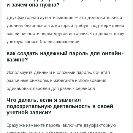
и зачем она нужна?
Двухфакторная аутентификация — это дополнительный
уровень безопасности, который требует подтверждения
вашей личности через другой источник, что делает вашу
учетную запись более защищенной.
Как создать надежный пароль для онлайн-
казино?
Используйте длинный и сложный пароль, сочетая
различные символы, и избегайте использования
одинаковых паролей для разных сервисов.
Что делать, если я заметил
подозрительную деятельность в своей
учетной записи?
Сразу же измените пароль, включите двухфакторную