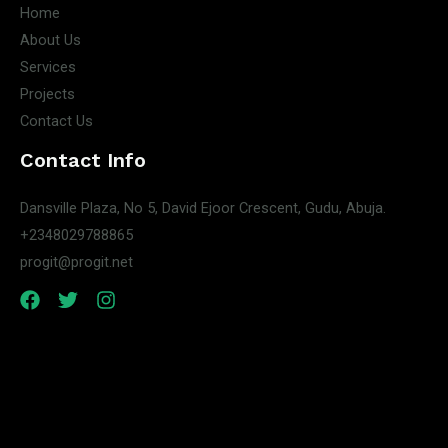
Home
About Us
Services
Projects
Contact Us
Contact Info
Dansville Plaza, No 5, David Ejoor Crescent, Gudu, Abuja.
+2348029788865
progit@progit.net