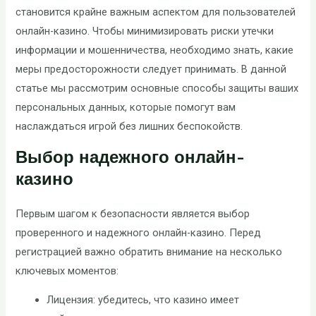
становится крайне важным аспектом для пользователей
онлайн-казино. Чтобы минимизировать риски утечки
информации и мошенничества, необходимо знать, какие
меры предосторожности следует принимать. В данной
статье мы рассмотрим основные способы защиты ваших
персональных данных, которые помогут вам
наслаждаться игрой без лишних беспокойств.
Выбор надежного онлайн-
казино
Первым шагом к безопасности является выбор
проверенного и надежного онлайн-казино. Перед
регистрацией важно обратить внимание на несколько
ключевых моментов:
Лицензия: убедитесь, что казино имеет