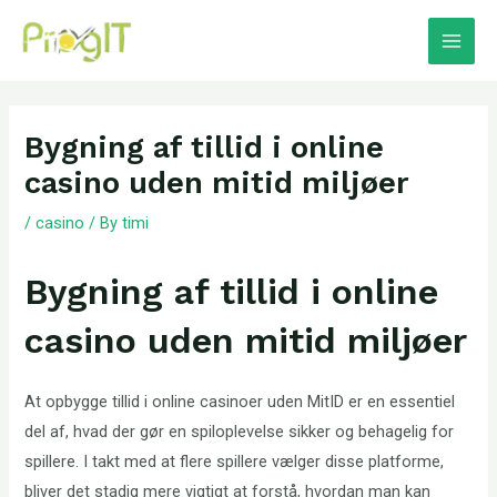
Skip
Main
to
Men
content
Post
navigation
Bygning af tillid i online
casino uden mitid miljøer
/
casino
/ By
timi
Bygning af tillid i online
casino uden mitid miljøer
At opbygge tillid i online casinoer uden MitID er en essentiel
del af, hvad der gør en spiloplevelse sikker og behagelig for
spillere. I takt med at flere spillere vælger disse platforme,
bliver det stadig mere vigtigt at forstå, hvordan man kan