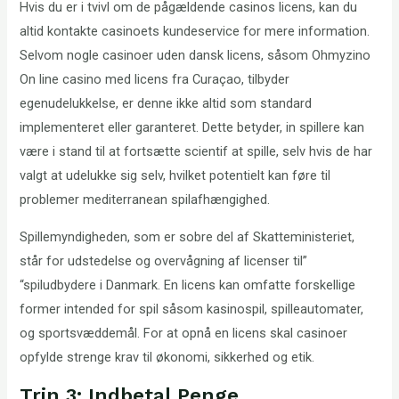
Hvis du er i tvivl om de pågældende casinos licens, kan du
altid kontakte casinoets kundeservice for mere information.
Selvom nogle casinoer uden dansk licens, såsom Ohmyzino
On line casino med licens fra Curaçao, tilbyder
egenudelukkelse, er denne ikke altid som standard
implementeret eller garanteret. Dette betyder, in spillere kan
være i stand til at fortsætte scientif at spille, selv hvis de har
valgt at udelukke sig selv, hvilket potentielt kan føre til
problemer mediterranean spilafhængighed.
Spillemyndigheden, som er sobre del af Skatteministeriet,
står for udstedelse og overvågning af licenser til”
“spiludbydere i Danmark. En licens kan omfatte forskellige
former intended for spil såsom kasinospil, spilleautomater,
og sportsvæddemål. For at opnå en licens skal casinoer
opfylde strenge krav til økonomi, sikkerhed og etik.
Trin 3: Indbetal Penge