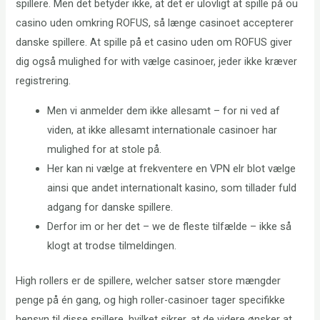
spillere. Men det betyder ikke, at det er ulovligt at spille på ou
casino uden omkring ROFUS, så længe casinoet accepterer
danske spillere. At spille på et casino uden om ROFUS giver
dig også mulighed for with vælge casinoer, jeder ikke kræver
registrering.
Men vi anmelder dem ikke allesamt – for ni ved af
viden, at ikke allesamt internationale casinoer har
mulighed for at stole på.
Her kan ni vælge at frekventere en VPN elr blot vælge
ainsi que andet internationalt kasino, som tillader fuld
adgang for danske spillere.
Derfor im or her det – we de fleste tilfælde – ikke så
klogt at trodse tilmeldingen.
High rollers er de spillere, welcher satser store mængder
penge på én gang, og high roller-casinoer tager specifikke
hensyn til disse spillere, hvilket sikrer, at de videre ønsker at