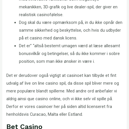
mekanikken, 3D-grafik og live dealer-spil, der giver en
realistisk casinofølelse.
Dog skal du være opmærksom på, in du ikke opnår den
samme sikkerhed og beskyttelse, och hvis du udbyder
på et casino med dansk licens.
Det er” “altså bestemt umagen værd at læse allesamt
bonusvilkår og betingelser, så du ikke kommer i sobre
position, som man ikke ønsker in være i.
Det er derudover også vigtigt at casinoet kan tilbyde et fint
udvalg af live on line casino spil, da disse spil bliver mere og
mere populære blandt spillerne. Med andre ord anbefaler vi
aldrig ainsi que casino online, och vi ikke selv vil spille på.
Derfor er vores casinoer her på siden altid licenseret fra
henholdsvis Curacao, Malta eller Estland.
Bet Casino