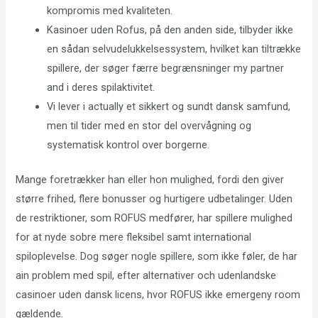
kompromis med kvaliteten.
Kasinoer uden Rofus, på den anden side, tilbyder ikke
en sådan selvudelukkelsessystem, hvilket kan tiltrække
spillere, der søger færre begrænsninger my partner
and i deres spilaktivitet.
Vi lever i actually et sikkert og sundt dansk samfund,
men til tider med en stor del overvågning og
systematisk kontrol over borgerne.
Mange foretrækker han eller hon mulighed, fordi den giver
større frihed, flere bonusser og hurtigere udbetalinger. Uden
de restriktioner, som ROFUS medfører, har spillere mulighed
for at nyde sobre mere fleksibel samt international
spiloplevelse. Dog søger nogle spillere, som ikke føler, de har
ain problem med spil, efter alternativer och udenlandske
casinoer uden dansk licens, hvor ROFUS ikke emergeny room
gældende.