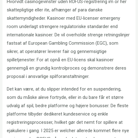
Hvorvidt casinogevinster uden ROFUS-registrering im or her
skattepligtige eller ite, afhænger af para danske
skattemyndigheder. Kasinoer med EU-licenser emergeny
room underlagt strengere regulatoriske standarder end
internationale kasinoer. De vil overholde strenge retningslinjer
fastsat af European Gambling Commission (EGC), som
sikrer, at operatører leverer fair og gennemsigtige
spilletjenester. For at opnå en EU-licens skal kasinoer
gennemgå en grundig kontrolproces og demonstrere deres
proposal i ansvarlige spilforanstaltninger.
Det kan være, at du slipper intended for en suspendering,
som du måske aleve fortryde, eller in du bare får et større
udvalg af spil, bedre platforme og højere bonusser. De fleste
platforme tilbyder dedikeret kundeservice og enkle
registreringsprocesser, hvilket gør det nemt for spillere at
ejakuliere i gang. I 2025 er welcher allerede kommet flere nye