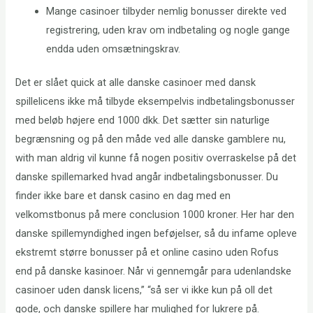
Mange casinoer tilbyder nemlig bonusser direkte ved
registrering, uden krav om indbetaling og nogle gange
endda uden omsætningskrav.
Det er slået quick at alle danske casinoer med dansk
spillelicens ikke må tilbyde eksempelvis indbetalingsbonusser
med beløb højere end 1000 dkk. Det sætter sin naturlige
begrænsning og på den måde ved alle danske gamblere nu,
with man aldrig vil kunne få nogen positiv overraskelse på det
danske spillemarked hvad angår indbetalingsbonusser. Du
finder ikke bare et dansk casino en dag med en
velkomstbonus på mere conclusion 1000 kroner. Her har den
danske spillemyndighed ingen beføjelser, så du infame opleve
ekstremt større bonusser på et online casino uden Rofus
end på danske kasinoer. Når vi gennemgår para udenlandske
casinoer uden dansk licens,” “så ser vi ikke kun på oll det
gode, och danske spillere har mulighed for lukrere på.