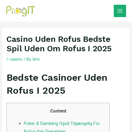
Skip
Main
to
Men
content
Post
navigation
Casino Uden Rofus Bedste
Spil Uden Om Rofus I 2025
/
casino
/ By
timi
Bedste Casinoer Uden
Rofus I 2025
Content
Poker & Gambling Også Tilgængelig For
Rofus-frie Operatører