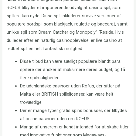
ROFUS tilbyder et imponerende udvalg af casino spil, som
spillere kan nyde. Disse spil inkluderer survive versioner af
populære bordspil som blackjack, roulette og baccarat, samt
unikke spil som Dream Catcher og Monopoly” “Reside. Hvis
du leder efter en naturlig casinooplevelse, er live casino at
redbet spil en helt fantastisk mulighed.
Disse tilbud kan være særligt populære blandt para
spillere der ønsker at maksimere deres budget, og få
flere spilmuligheder.
De udenlandske casinoer uden Rofus, der sitter på
Malta eller BRITISH spillelicenser, kan være helt
troværdige.
Der er mange typer gratis spins bonusser, der tilbydes
af online casinoer uden om ROFUS.
Mange af unserem er kendt intended for at skabe titler
med innovative funktioner som Megaways-