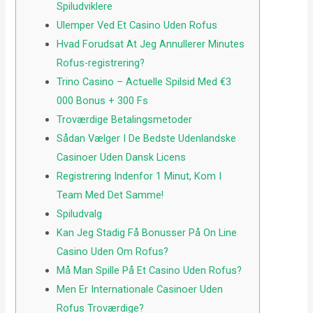
Spiludviklere
Ulemper Ved Et Casino Uden Rofus
Hvad Forudsat At Jeg Annullerer Minutes
Rofus-registrering?
Trino Casino – Actuelle Spilsid Med €3
000 Bonus + 300 Fs
Troværdige Betalingsmetoder
Sådan Vælger I De Bedste Udenlandske
Casinoer Uden Dansk Licens
Registrering Indenfor 1 Minut, Kom I
Team Med Det Samme!
Spiludvalg
Kan Jeg Stadig Få Bonusser På On Line
Casino Uden Om Rofus?
Må Man Spille På Et Casino Uden Rofus?
Men Er Internationale Casinoer Uden
Rofus Troværdige?