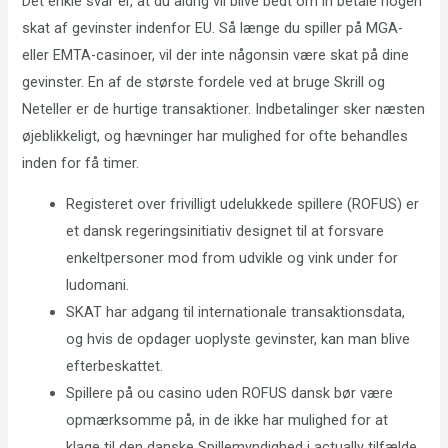
Det enkle svar er, at du aldrig vil blive bedt om in betale nogen
skat af gevinster indenfor EU. Så længe du spiller på MGA-
eller EMTA-casinoer, vil der inte någonsin være skat på dine
gevinster. En af de største fordele ved at bruge Skrill og
Neteller er de hurtige transaktioner. Indbetalinger sker næsten
øjeblikkeligt, og hævninger har mulighed for ofte behandles
inden for få timer.
Registeret over frivilligt udelukkede spillere (ROFUS) er
et dansk regeringsinitiativ designet til at forsvare
enkeltpersoner mod from udvikle og vink under for
ludomani.
SKAT har adgang til internationale transaktionsdata,
og hvis de opdager uoplyste gevinster, kan man blive
efterbeskattet.
Spillere på ou casino uden ROFUS dansk bør være
opmærksomme på, in de ikke har mulighed for at
klage til den danske Spillemyndighed i actually tilfælde