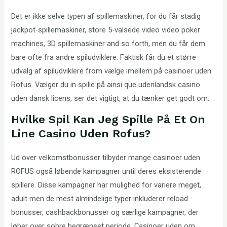
Det er ikke selve typen af spillemaskiner, for du får stadig
jackpot-spillemaskiner, store 5-valsede video video poker
machines, 3D spillemaskiner and so forth, men du får dem
bare ofte fra andre spiludviklere. Faktisk får du et større
udvalg af spiludviklere from vælge imellem på casinoer uden
Rofus. Vælger du in spille på ainsi que udenlandsk casino
uden dansk licens, ser det vigtigt, at du tænker get godt om.
Hvilke Spil Kan Jeg Spille På Et On
Line Casino Uden Rofus?
Ud over velkomstbonusser tilbyder mange casinoer uden
ROFUS også løbende kampagner until deres eksisterende
spillere. Disse kampagner har mulighed for variere meget,
adult men de mest almindelige typer inkluderer reload
bonusser, cashbackbonusser og særlige kampagner, der
løber over sobre begrænset periode. Casinoer uden om