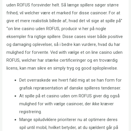
uden ROFUS forsvinder helt. Så længe spillere søger større
frihed, vil welcher være et marked for disse casinoer. For at
give et mere realistisk billede af, hvad det vil sige at spille på”
“on line casino uden ROFUS, producir vi her på nogle
eksempler fra rigtige spillere. Disse cases viser både positive
og damaging oplevelser, så i bedre kan vurdere, hvad du har
mulighed for forvente. Ved with vælge et on line casino uden
ROFUS, welcher har stærke certificeringer og en troværdig
licens, kan man sikre en simply tryg og good spiloplevelse.
Det overraskede we hvert fald mig at se han form for
grafisk repræsentation af danske spilleres tendenser.
At spille på et casino uden om ROFUS giver dig også
mulighed for with vælge casinoer, der ikke kræver
registrering.
Mange spiludviklere prioriterer nu at optimere deres
spil until mobil, hvilket betyder, at du sjældent går på