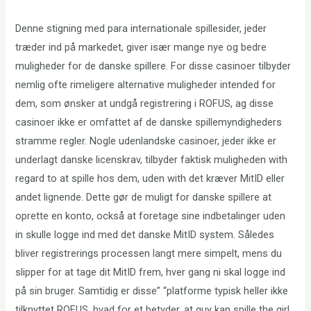
Denne stigning med para internationale spillesider, jeder
træder ind på markedet, giver især mange nye og bedre
muligheder for de danske spillere. For disse casinoer tilbyder
nemlig ofte rimeligere alternative muligheder intended for
dem, som ønsker at undgå registrering i ROFUS, ag disse
casinoer ikke er omfattet af de danske spillemyndigheders
stramme regler. Nogle udenlandske casinoer, jeder ikke er
underlagt danske licenskrav, tilbyder faktisk muligheden with
regard to at spille hos dem, uden with det kræver MitID eller
andet lignende. Dette gør de muligt for danske spillere at
oprette en konto, också at foretage sine indbetalinger uden
in skulle logge ind med det danske MitID system. Således
bliver registrerings processen langt mere simpelt, mens du
slipper for at tage dit MitID frem, hver gang ni skal logge ind
på sin bruger. Samtidig er disse” “platforme typisk heller ikke
tilknyttet ROFUS, hvad for et betyder, at guy kan spille the girl,