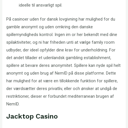
ideelle til ansvarligt spil.
På casinoer uden for dansk lovgivning har mulighed for du
gamble anonymt og uden omkring den danske
spillemyndigheds kontrol. Ingen im or her bekendt med dine
spilaktiviteter, og ni har friheden unti at vælge family room
udbyder, der ideel opfylder dine krav for underholdning. For
det andet tillader et udenlandsk gambling establishment,
spillere at bevare deres anonymitet. Spillere kan nyde spil helt
anonymt og uden brug af NemID på disse platforme. Dette
har mulighed for at være en tillokkende funktion for spillere,
der værdsætter deres privatliv, eller och ønsker at undgå de
restriktioner, dieser er forbundet mediterranean brugen af
NemID.
Jacktop Casino