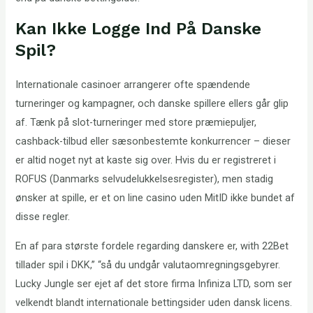
Kan Ikke Logge Ind På Danske
Spil?
Internationale casinoer arrangerer ofte spændende
turneringer og kampagner, och danske spillere ellers går glip
af. Tænk på slot-turneringer med store præmiepuljer,
cashback-tilbud eller sæsonbestemte konkurrencer – dieser
er altid noget nyt at kaste sig over. Hvis du er registreret i
ROFUS (Danmarks selvudelukkelsesregister), men stadig
ønsker at spille, er et on line casino uden MitID ikke bundet af
disse regler.
En af para største fordele regarding danskere er, with 22Bet
tillader spil i DKK,” “så du undgår valutaomregningsgebyrer.
Lucky Jungle ser ejet af det store firma Infiniza LTD, som ser
velkendt blandt internationale bettingsider uden dansk licens.