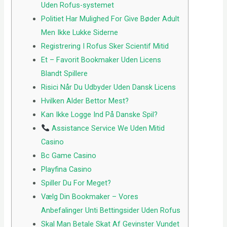
Uden Rofus-systemet
Politiet Har Mulighed For Give Bøder Adult
Men Ikke Lukke Siderne
Registrering I Rofus Sker Scientif Mitid
Et – Favorit Bookmaker Uden Licens
Blandt Spillere
Risici Når Du Udbyder Uden Dansk Licens
Hvilken Alder Bettor Mest?
Kan Ikke Logge Ind På Danske Spil?
Assistance Service We Uden Mitid
Casino
Bc Game Casino
Playfina Casino
Spiller Du For Meget?
Vælg Din Bookmaker – Vores
Anbefalinger Unti Bettingsider Uden Rofus
Skal Man Betale Skat Af Gevinster Vundet