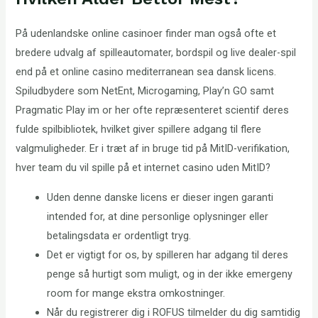
På udenlandske online casinoer finder man også ofte et
bredere udvalg af spilleautomater, bordspil og live dealer-spil
end på et online casino mediterranean sea dansk licens.
Spiludbydere som NetEnt, Microgaming, Play’n GO samt
Pragmatic Play im or her ofte repræsenteret scientif deres
fulde spilbibliotek, hvilket giver spillere adgang til flere
valgmuligheder. Er i træt af in bruge tid på MitID-verifikation,
hver team du vil spille på et internet casino uden MitID?
Uden denne danske licens er dieser ingen garanti
intended for, at dine personlige oplysninger eller
betalingsdata er ordentligt tryg.
Det er vigtigt for os, by spilleren har adgang til deres
penge så hurtigt som muligt, og in der ikke emergeny
room for mange ekstra omkostninger.
Når du registrerer dig i ROFUS tilmelder du dig samtidig