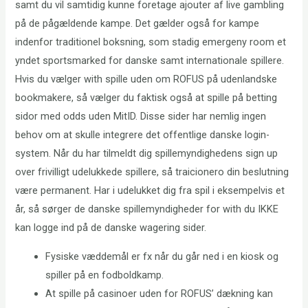
samt du vil samtidig kunne foretage ajouter af live gambling
på de pågældende kampe. Det gælder også for kampe
indenfor traditionel boksning, som stadig emergeny room et
yndet sportsmarked for danske samt internationale spillere.
Hvis du vælger with spille uden om ROFUS på udenlandske
bookmakere, så vælger du faktisk også at spille på betting
sidor med odds uden MitID. Disse sider har nemlig ingen
behov om at skulle integrere det offentlige danske login-
system. Når du har tilmeldt dig spillemyndighedens sign up
over frivilligt udelukkede spillere, så traicionero din beslutning
være permanent. Har i udelukket dig fra spil i eksempelvis et
år, så sørger de danske spillemyndigheder for with du IKKE
kan logge ind på de danske wagering sider.
Fysiske væddemål er fx når du går ned i en kiosk og
spiller på en fodboldkamp.
At spille på casinoer uden for ROFUS’ dækning kan