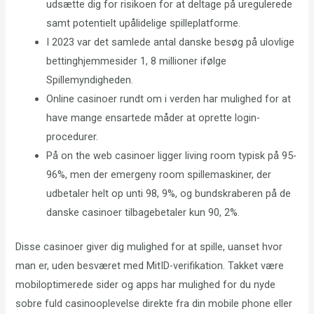
udsætte dig for risikoen for at deltage på uregulerede
samt potentielt upålidelige spilleplatforme.
I 2023 var det samlede antal danske besøg på ulovlige
bettinghjemmesider 1, 8 millioner ifølge
Spillemyndigheden.
Online casinoer rundt om i verden har mulighed for at
have mange ensartede måder at oprette login-
procedurer.
På on the web casinoer ligger living room typisk på 95-
96%, men der emergeny room spillemaskiner, der
udbetaler helt op unti 98, 9%, og bundskraberen på de
danske casinoer tilbagebetaler kun 90, 2%.
Disse casinoer giver dig mulighed for at spille, uanset hvor
man er, uden besværet med MitID-verifikation. Takket være
mobiloptimerede sider og apps har mulighed for du nyde
sobre fuld casinooplevelse direkte fra din mobile phone eller