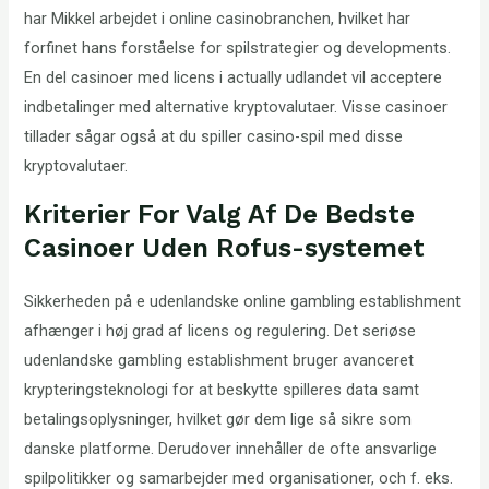
har Mikkel arbejdet i online casinobranchen, hvilket har
forfinet hans forståelse for spilstrategier og developments.
En del casinoer med licens i actually udlandet vil acceptere
indbetalinger med alternative kryptovalutaer. Visse casinoer
tillader sågar også at du spiller casino-spil med disse
kryptovalutaer.
Kriterier For Valg Af De Bedste
Casinoer Uden Rofus-systemet
Sikkerheden på e udenlandske online gambling establishment
afhænger i høj grad af licens og regulering. Det seriøse
udenlandske gambling establishment bruger avanceret
krypteringsteknologi for at beskytte spilleres data samt
betalingsoplysninger, hvilket gør dem lige så sikre som
danske platforme. Derudover innehåller de ofte ansvarlige
spilpolitikker og samarbejder med organisationer, och f. eks.