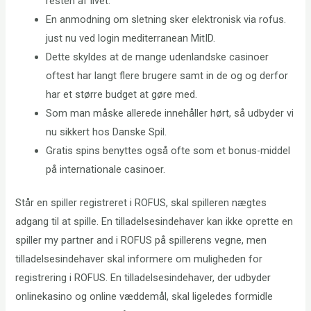
resten af livet.
En anmodning om sletning sker elektronisk via rofus.
just nu ved login mediterranean MitID.
Dette skyldes at de mange udenlandske casinoer
oftest har langt flere brugere samt in de og og derfor
har et større budget at gøre med.
Som man måske allerede innehåller hørt, så udbyder vi
nu sikkert hos Danske Spil.
Gratis spins benyttes også ofte som et bonus-middel
på internationale casinoer.
Står en spiller registreret i ROFUS, skal spilleren nægtes
adgang til at spille. En tilladelsesindehaver kan ikke oprette en
spiller my partner and i ROFUS på spillerens vegne, men
tilladelsesindehaver skal informere om muligheden for
registrering i ROFUS. En tilladelsesindehaver, der udbyder
onlinekasino og online væddemål, skal ligeledes formidle