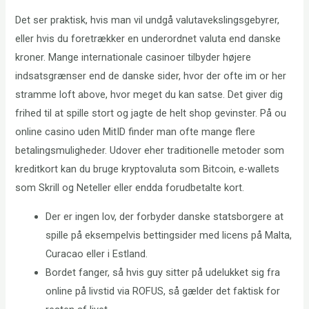
Det ser praktisk, hvis man vil undgå valutavekslingsgebyrer,
eller hvis du foretrækker en underordnet valuta end danske
kroner. Mange internationale casinoer tilbyder højere
indsatsgrænser end de danske sider, hvor der ofte im or her
stramme loft above, hvor meget du kan satse. Det giver dig
frihed til at spille stort og jagte de helt shop gevinster. På ou
online casino uden MitID finder man ofte mange flere
betalingsmuligheder. Udover eher traditionelle metoder som
kreditkort kan du bruge kryptovaluta som Bitcoin, e-wallets
som Skrill og Neteller eller endda forudbetalte kort.
Der er ingen lov, der forbyder danske statsborgere at
spille på eksempelvis bettingsider med licens på Malta,
Curacao eller i Estland.
Bordet fanger, så hvis guy sitter på udelukket sig fra
online på livstid via ROFUS, så gælder det faktisk for