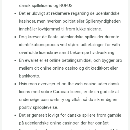
dansk spillelicens og ROFUS.
Det er ulovligt at reklamere regarding de udenlandske
kasinoer, men hverken politiet eller Spillemyndigheden
innehåller lovhjemmel til from lukke siderne.
Dog kræver de fleste udenlandske spillesider durante
identifikationsproces ved større udbetalinger for with
overholde licenskrav samt bekæmpe hvidvaskning.
En ewallet er et online betalingsmiddel, och bygger bro
mellem dit online online casino og dit kreditkort eller
bankkonto.
Hvis man overvejer et on the web casino uden dansk
licens med sobre Curacao-licens, er de en god idé at
undersøge casinoets ry og vilkår, så du sikrer dig en
positiv spiloplevelse.
Det er generelt lovligt for danske spillere from gamble
på udenlandske online casinoer, der har opnået