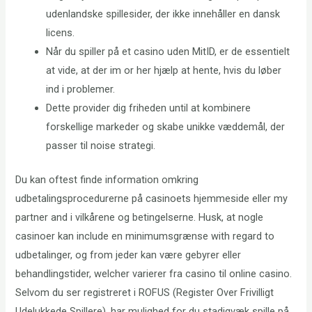
udenlandske spillesider, der ikke innehåller en dansk
licens.
Når du spiller på et casino uden MitID, er de essentielt
at vide, at der im or her hjælp at hente, hvis du løber
ind i problemer.
Dette provider dig friheden until at kombinere
forskellige markeder og skabe unikke væddemål, der
passer til noise strategi.
Du kan oftest finde information omkring
udbetalingsprocedurerne på casinoets hjemmeside eller my
partner and i vilkårene og betingelserne. Husk, at nogle
casinoer kan include en minimumsgrænse with regard to
udbetalinger, og from jeder kan være gebyrer eller
behandlingstider, welcher varierer fra casino til online casino.
Selvom du ser registreret i ROFUS (Register Over Frivilligt
Udelukkede Spillere), har mulighed for du stadigvæk spille på