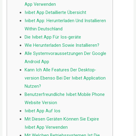
App Verwenden
Ivibet App Detaillierte Übersicht
Ivibet App: Herunterladen Und Installieren
Within Deutschland
Die Ivibet App Für Ios-geräte
Wie Herunterladen Sowie Installieren?
Alle Systemvoraussetzungen Der Google
Android App
Kann Ich Alle Features Der Desktop-
version Ebenso Bei Der Ivibet Application
Nutzen?
Benutzerfreundliche Ivibet Mobile Phone
Website Version
Ivibet App Auf Ios
Mit Diesen Geräten Können Sie Expire
Ivibet App Verwenden
Mit Welchen Betriebssystemen Ist Die