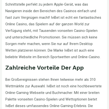
Schnittstelle perfekt zu jedem Apple-Gerät, was das
Navigieren inside den Bereichen des Casinos einfach und
fast zum Vergnügen macht! IviBet ist echt ein fantastisches
Online Casino, das Spielern auf der ganzen World zur
Verfügung steht, mit Tausenden vonseiten Casino-Spielen
und unterschiedliche Promotionen. Sie müssen sich keine
Sorgen mehr machen, wenn Sie nur auf Ihrem Desktop
Wetten platzieren können. Die Marke IviBet ist auch eine
beliebte Website im Bereich Sportwetten und Online-Casino.
Zahlreiche Vorteile Der App
Bei Großereignissen stehen Ihnen teilweise mehr als 310
Wettmärkte zur Auswahl. IviBet ist noch eine hochbewertete
Online-Gaming-Webseite und Buchmacher. Mit einer breiten
Palette vonseiten Casino-Spielen und Wettoptionen bietet
IviBet dieses umfassendes Online-Gaming-Erlebnis. Die