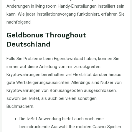
Änderungen in living room Handy-Einstellungen installiert sein
kann. Wie jeder Installationsvorgang funktioniert, erfahren Sie
nachfolgend.
Geldbonus Throughout
Deutschland
Falls Sie Probleme beim Eigendownload haben, können Sie
immer auf diese Anleitung von mir zurückgreifen.
Kryptowährungen bereithalten viel Flexibilität darüber hinaus
gute Wertsteigerungsaussichten. Allerdings sind Nutzer von
Kryptowährungen von Bonusangeboten ausgeschlossen,
sowohl bei IviBet, als auch bei vielen sonstigen
Buchmachern.
Die IviBet Anwendung bietet auch noch eine
beeindruckende Auswahl the mobilen Casino-Spielen.