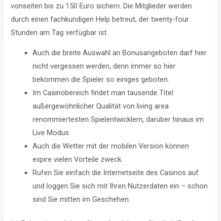
vonseiten bis zu 150 Euro sichern. Die Mitglieder werden
durch einen fachkundigen Help betreut, der twenty-four
Stunden am Tag verfügbar ist.
Auch die breite Auswahl an Bonusangeboten darf hier
nicht vergessen werden, denn immer so hier
bekommen die Spieler so einiges geboten.
Im Casinobereich findet man tausende Titel
außergewöhnlicher Qualität von living area
renommiertesten Spielentwicklern, darüber hinaus im
Live Modus.
Auch die Wetter mit der mobilen Version können
expire vielen Vorteile zweck.
Rufen Sie einfach die Internetseite des Casinos auf
und loggen Sie sich mit Ihren Nutzerdaten ein – schon
sind Sie mitten im Geschehen.