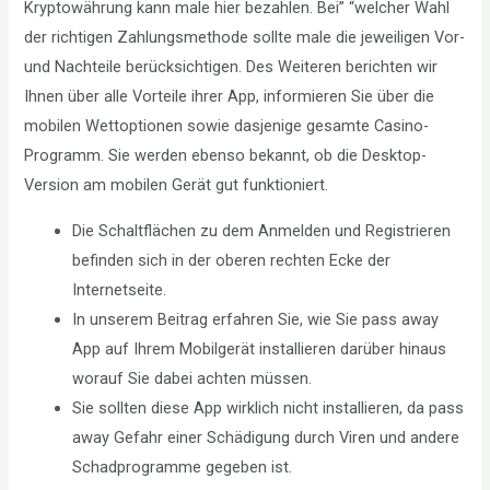
Kryptowährung kann male hier bezahlen. Bei” “welcher Wahl
der richtigen Zahlungsmethode sollte male die jeweiligen Vor-
und Nachteile berücksichtigen. Des Weiteren berichten wir
Ihnen über alle Vorteile ihrer App, informieren Sie über die
mobilen Wettoptionen sowie dasjenige gesamte Casino-
Programm. Sie werden ebenso bekannt, ob die Desktop-
Version am mobilen Gerät gut funktioniert.
Die Schaltflächen zu dem Anmelden und Registrieren
befinden sich in der oberen rechten Ecke der
Internetseite.
In unserem Beitrag erfahren Sie, wie Sie pass away
App auf Ihrem Mobilgerät installieren darüber hinaus
worauf Sie dabei achten müssen.
Sie sollten diese App wirklich nicht installieren, da pass
away Gefahr einer Schädigung durch Viren und andere
Schadprogramme gegeben ist.