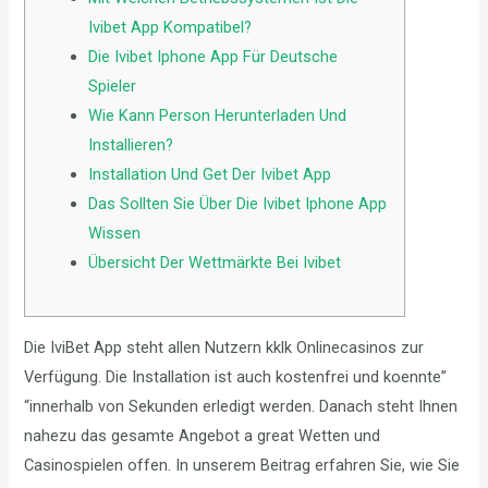
Ivibet App Kompatibel?
Die Ivibet Iphone App Für Deutsche
Spieler
Wie Kann Person Herunterladen Und
Installieren?
Installation Und Get Der Ivibet App
Das Sollten Sie Über Die Ivibet Iphone App
Wissen
Übersicht Der Wettmärkte Bei Ivibet
Die IviBet App steht allen Nutzern kklk Onlinecasinos zur
Verfügung. Die Installation ist auch kostenfrei und koennte”
“innerhalb von Sekunden erledigt werden. Danach steht Ihnen
nahezu das gesamte Angebot a great Wetten und
Casinospielen offen. In unserem Beitrag erfahren Sie, wie Sie