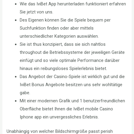
Wie das IviBet App herunterladen funktioniert erfahren
Sie jetzt von uns.
Des Eigenen können Sie die Spiele bequem per
Suchfunktion finden oder aber mittels
unterschiedlicher Kategorien auswählen.
Sie ist thus konzipiert, dass sie sich nahtlos
throughout die Betriebssysteme der jeweiligen Geräte
einfügt und so viele optimale Performance darüber
hinaus ein reibungsloses Spielerlebnis bietet.
Das Angebot der Casino-Spiele ist wirklich gut und die
IviBet Bonus Angebote besitzen uns sehr wohltätige
gabe.
Mit einer modernen Grafik und 1 benutzerfreundlichen
Oberfläche bietet Ihnen die IviBet mobile Casino
Iphone app ein unvergessliches Erlebnis.
Unabhängig von welcher Bildschirmgröße passt perish