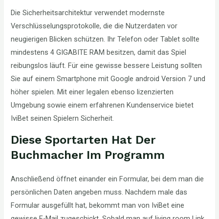
Die Sicherheitsarchitektur verwendet modernste
Verschlüsselungsprotokolle, die die Nutzerdaten vor
neugierigen Blicken schützen. Ihr Telefon oder Tablet sollte
mindestens 4 GIGABITE RAM besitzen, damit das Spiel
reibungslos läuft. Für eine gewisse bessere Leistung sollten
Sie auf einem Smartphone mit Google android Version 7 und
höher spielen. Mit einer legalen ebenso lizenzierten
Umgebung sowie einem erfahrenen Kundenservice bietet
IviBet seinen Spielern Sicherheit.
Diese Sportarten Hat Der
Buchmacher Im Programm
Anschließend öffnet einander ein Formular, bei dem man die
persönlichen Daten angeben muss. Nachdem male das
Formular ausgefüllt hat, bekommt man von IviBet eine
gewisse E-Mail zugeschickt. Sobald man auf living room Link