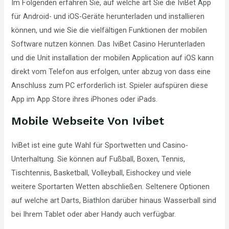
Im Folgenden erfahren Sie, auf welche art Sie die IviBet App
für Android- und iOS-Geräte herunterladen und installieren
können, und wie Sie die vielfältigen Funktionen der mobilen
Software nutzen können. Das IviBet Casino Herunterladen
und die Unit installation der mobilen Application auf iOS kann
direkt vom Telefon aus erfolgen, unter abzug von dass eine
Anschluss zum PC erforderlich ist. Spieler aufspüren diese
App im App Store ihres iPhones oder iPads.
Mobile Webseite Von Ivibet
IviBet ist eine gute Wahl für Sportwetten und Casino-
Unterhaltung. Sie können auf Fußball, Boxen, Tennis,
Tischtennis, Basketball, Volleyball, Eishockey und viele
weitere Sportarten Wetten abschließen. Seltenere Optionen
auf welche art Darts, Biathlon darüber hinaus Wasserball sind
bei Ihrem Tablet oder aber Handy auch verfügbar.