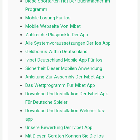
Diese Sportarten Hat Der Buchmacher Im
Programm
Mobile Lösung Für Ios
Mobile Webseite Von Ivibet
Zahlreiche Pluspunkte Der App
Alle Systemvoraussetzungen Der Ios App
Geldbonus Within Deutschland
Ivibet Deutschland Mobile App Für Ios
Sicherheit Dieser Mobilen Anwendung
Anleitung Zur Assembly Der Ivibet App
Das Wettprogramm Für Ivibet App
Download Und Installation Der Ivibet Apk
Für Deutsche Spieler
Download Und Installation Welcher Ios-
app
Unsere Bewertung Der Ivibet App
Mit Diesen Geräten Können Sie Die Ios