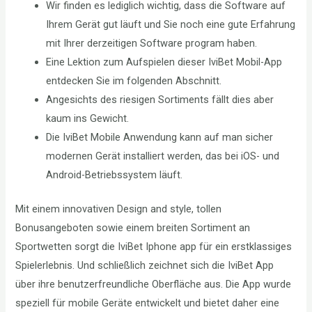
Wir finden es lediglich wichtig, dass die Software auf
Ihrem Gerät gut läuft und Sie noch eine gute Erfahrung
mit Ihrer derzeitigen Software program haben.
Eine Lektion zum Aufspielen dieser IviBet Mobil-App
entdecken Sie im folgenden Abschnitt.
Angesichts des riesigen Sortiments fällt dies aber
kaum ins Gewicht.
Die IviBet Mobile Anwendung kann auf man sicher
modernen Gerät installiert werden, das bei iOS- und
Android-Betriebssystem läuft.
Mit einem innovativen Design and style, tollen
Bonusangeboten sowie einem breiten Sortiment an
Sportwetten sorgt die IviBet Iphone app für ein erstklassiges
Spielerlebnis. Und schließlich zeichnet sich die IviBet App
über ihre benutzerfreundliche Oberfläche aus. Die App wurde
speziell für mobile Geräte entwickelt und bietet daher eine