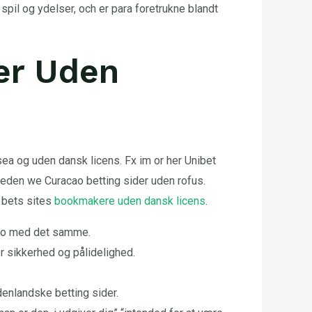
pil og ydelser, och er para foretrukne blandt
er Uden
ea og uden dansk licens. Fx im or her Unibet
gheden we Curacao betting sider uden rofus.
å bets sites
bookmakere uden dansk licens
.
onto med det samme.
r sikkerhed og pålidelighed.
enlandske betting sider.