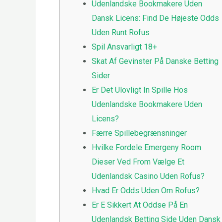
Udenlandske Bookmakere Uden
Dansk Licens: Find De Højeste Odds
Uden Runt Rofus
Spil Ansvarligt 18+
Skat Af Gevinster På Danske Betting
Sider
Er Det Ulovligt In Spille Hos
Udenlandske Bookmakere Uden
Licens?
Færre Spillebegrænsninger
Hvilke Fordele Emergeny Room
Dieser Ved From Vælge Et
Udenlandsk Casino Uden Rofus?
Hvad Er Odds Uden Om Rofus?
Er E Sikkert At Oddse På En
Udenlandsk Betting Side Uden Dansk