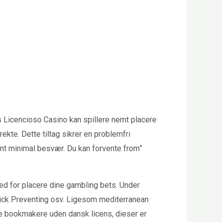
s Licencioso Casino kan spillere nemt placere
kte. Dette tiltag sikrer en problemfri
mt minimal besvær. Du kan forvente from”
ed for placere dine gambling bets. Under
 Dick Preventing osv. Ligesom mediterranean
ke bookmakere uden dansk licens, dieser er