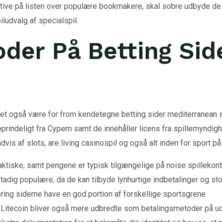
ative på listen over populære bookmakere, skal sobre udbyde de s
piludvalg af specialspil.
der På Betting Sid
det også være for from kendetegne betting sider mediterranean s
oprindeligt fra Cypern samt de innehåller licens fra spillemyndi
ndvis af slots, are living casinospil og også alt inden for sport p
praktiske, samt pengene er typisk tilgængelige på noise spillek
adig populære, da de kan tilbyde lynhurtige indbetalinger og sto
gering siderne have en god portion af forskellige sportsgrene.
g Litecoin bliver også mere udbredte som betalingsmetoder på ud