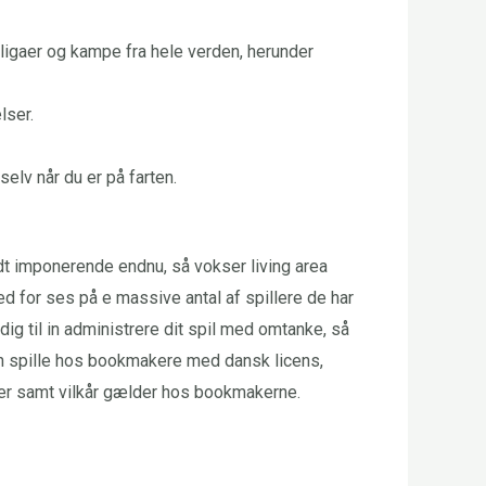
ligaer og kampe fra hele verden, herunder
lser.
elv når du er på farten.
dt imponerende endnu, så vokser living area
d for ses på e massive antal af spillere de har
dig til in administrere dit spil med omtanke, så
ith spille hos bookmakere med dansk licens,
ler samt vilkår gælder hos bookmakerne.