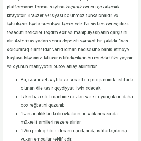
platformanın formal saytına keçərək oyunu çözələmək
kifayətdir. Brauzer versiyası bölünməz funksionaldır və
təhlükəsiz hədis təcrübəsi təmin edir. Bu sistem oyunçulara
təsadüfi nəticələr təqdim edir və manipulyasiyanın qarşısını
alır. Avtorizasiyadan sonra depoziti sərbəst bir şəkildə 1win
dolduraraq əlamətdar vahid idman hadisəsinə bahis etməyə
başlaya bilərsiniz. Müasir istifadəçilərin bu müddət fikri yayınır
və oyunun mahiyyətini bütöv anlay abilmirlər.
Bu, rəsmi vebsaytda və smartfon proqramında istifadə
olunan dilə təsir qeydiyyat 1win edəcək.
Lakin bəzi slot machine növləri var ki, oyunçuların daha
çox rəğbətini qazanıb.
1win analitikləri kotirovkaların hesablanmasında
müxtəlif amilləri nəzərə alırlar.
1Win proloq kiber idman mərclərində istifadəçilərinə
yuxarı əmsallar təklif edir.