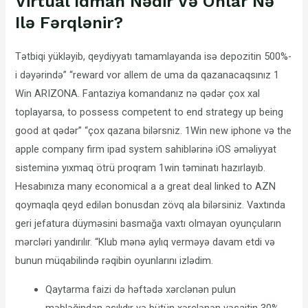
Virtual Idman Nədir Və Onlar Nə
Ilə Fərqlənir?
Tətbiqi yükləyib, qeydiyyatı tamamlayanda isə depozitin 500%-
i dəyərində” “reward vor allem de uma da qazanacaqsınız 1
Win ARIZONA. Fantaziya komandanız nə qədər çox xal
toplayarsa, to possess competent to end strategy up being
good at qədər” “çox qazana bilərsniz. 1Win new iphone və the
apple company firm ipad system sahiblərinə iOS əməliyyat
sisteminə yıxmaq ötrü proqram 1win təminatı hazırlayıb.
Hesabınıza many economical a a great deal linked to AZN
qoymaqla qeyd edilən bonusdan zövq ala bilərsiniz. Vaxtında
geri jefatura düyməsini basmağa vaxtı olmayan oyunçuların
mərcləri yandırılır. “Klub mənə aylıq verməyə davam etdi və
bunun müqabilində rəqibin oyunlarını izlədim.
Qaytarma faizi də həftədə xərclənən pulun
məbləğindən asılıdır və bütün xərclənən vəsaitin 30%-