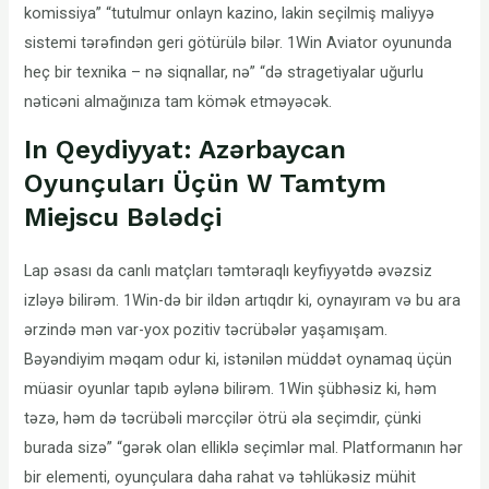
komissiya” “tutulmur onlayn kazino, lakin seçilmiş maliyyə
sistemi tərəfindən geri götürülə bilər. 1Win Aviator oyununda
heç bir texnika – nə siqnallar, nə” “də stragetiyalar uğurlu
nəticəni almağınıza tam kömək etməyəcək.
In Qeydiyyat: Azərbaycan
Oyunçuları Üçün W Tamtym
Miejscu Bələdçi
Lap əsası da canlı matçları təmtəraqlı keyfiyyətdə əvəzsiz
izləyə bilirəm. 1Win-də bir ildən artıqdır ki, oynayıram və bu ara
ərzində mən var-yox pozitiv təcrübələr yaşamışam.
Bəyəndiyim məqam odur ki, istənilən müddət oynamaq üçün
müasir oyunlar tapıb əylənə bilirəm. 1Win şübhəsiz ki, həm
təzə, həm də təcrübəli mərcçilər ötrü əla seçimdir, çünki
burada sizə” “gərək olan elliklə seçimlər mal. Platformanın hər
bir elementi, oyunçulara daha rahat və təhlükəsiz mühit