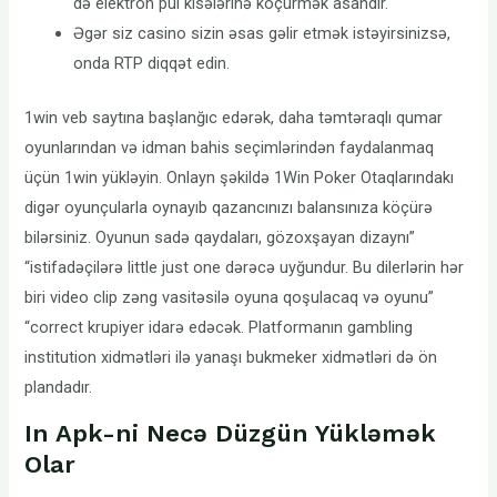
də elektron pul kisələrinə köçürmək asandır.
Əgər siz casino sizin əsas gəlir etmək istəyirsinizsə,
onda RTP diqqət edin.
1win veb saytına başlanğıc edərək, daha təmtəraqlı qumar
oyunlarından və idman bahis seçimlərindən faydalanmaq
üçün 1win yükləyin. Onlayn şəkildə 1Win Poker Otaqlarındakı
digər oyunçularla oynayıb qazancınızı balansınıza köçürə
bilərsiniz. Oyunun sadə qaydaları, gözoxşayan dizaynı”
“istifadəçilərə little just one dərəcə uyğundur. Bu dilerlərin hər
biri video clip zəng vasitəsilə oyuna qoşulacaq və oyunu”
“correct krupiyer idarə edəcək. Platformanın gambling
institution xidmətləri ilə yanaşı bukmeker xidmətləri də ön
plandadır.
In Apk-ni Necə Düzgün Yükləmək
Olar