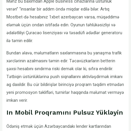
Məhz bu baxımdan Apple business cihazlarına üstünlük
verən” “insanlar bir addım öndə miqdar edilə bilər. Artıq
Mostbet-də hesabınız 1xbet azerbaycan varsa, müqəddimə
eləmək üçün ondan istifadə edin. Oyunun təhlükəsizliyi və
ədalətliliyi Çuracao lisenziyası və təsadüfi ədədlər generatoru
ilə təmin edilir.
Bundan əlavə, məlumatların saxlanmasına bu yanaşma trafik
xərclərinin azalmasını təmin edir. Təcavüzkarların betterin
şəxsi hesabını sındırma riski demək olar ki, sıfıra endirilir.
Tətbiqin üstünlüklərinə push siqnallarını aktivləşdirmək imkanı
ag daxildir. Bu cür bildirişlər birinciyə proqram təqdim etmədən
yeni promosyon təklifləri, turnirlər haqqında məlumat verməyə
imkan verir.
In Mobil Proqramını Pulsuz Yükləyin
Ödəniş etmək üçün Azərbaycandakı lender kartlarından