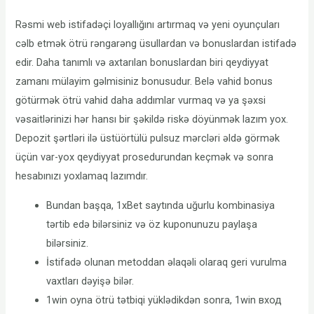
Rəsmi web istifadəçi loyallığını artırmaq və yeni oyunçuları
cəlb etmək ötrü rəngarəng üsullardan və bonuslardan istifadə
edir. Daha tanımlı və axtarılan bonuslardan biri qeydiyyat
zamanı mülayim gəlmisiniz bonusudur. Belə vahid bonus
götürmək ötrü vahid daha addımlar vurmaq və ya şəxsi
vəsaitlərinizi hər hansı bir şəkildə riskə döyünmək lazım yox.
Depozit şərtləri ilə üstüörtülü pulsuz mərcləri əldə görmək
üçün var-yox qeydiyyat prosedurundan keçmək və sonra
hesabınızı yoxlamaq lazımdır.
Bundan başqa, 1xBet saytında uğurlu kombinasiya
tərtib edə bilərsiniz və öz kuponunuzu paylaşa
bilərsiniz.
İstifadə olunan metoddan əlaqəli olaraq geri vurulma
vaxtları dəyişə bilər.
1win oyna ötrü tətbiqi yüklədikdən sonra, 1win вход