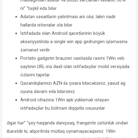
ni” “təşkil edə bilər.
Adətən vəsaitlərin yatırılması ani olur, lakin nadir
hallarda istisnalar ola bilər.
İstifadədə olan Android qacetlərinin böyük
əksəriyyətində a single win app gedrungen işləməsinə
zəmanət verilir.
Portativ gadgetın brauzeri vasitəsilə rəsmi 1Win veb-
saytının URL-inə daxil olan istifadəçilər mobil versiyada
özlərini tapırlar.
Qazandıqlarınızı AZN ilə çıxara biləcəksiniz, yaxud ag
oyuna davam edə bilərsiniz.
Android cihazına 1Win apk yükləmək istəyən
istifadəçilər bu bölməni diqqətlə oxusunlar.
Əgər hər” “şey haqqında danışsaq, frangente üstünlük ondan
ibarətdir ki, alqoritmlə mütləq oynamayacaqsınız. 1Win