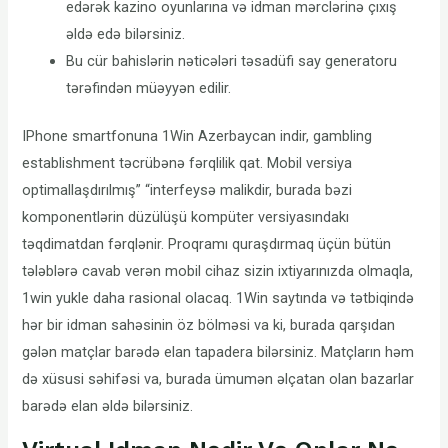
edərək kazino oyunlarına və idman mərclərinə çıxış
əldə edə bilərsiniz.
Bu cür bahislərin nəticələri təsadüfi say generatoru
tərəfindən müəyyən edilir.
IPhone smartfonuna 1Win Azerbaycan indir, gambling
establishment təcrübənə fərqlilik qat. Mobil versiya
optimallaşdırılmış” “interfeysə malikdir, burada bəzi
komponentlərin düzülüşü kompüter versiyasındakı
təqdimatdan fərqlənir. Proqramı quraşdırmaq üçün bütün
tələblərə cavab verən mobil cihaz sizin ixtiyarınızda olmaqla,
1win yukle daha rasional olacaq. 1Win saytında və tətbiqində
hər bir idman sahəsinin öz bölməsi va ki, burada qarşıdan
gələn matçlar barədə elan tapadera bilərsiniz. Matçların həm
də xüsusi səhifəsi va, burada ümumən əlçatan olan bazarlar
barədə elan əldə bilərsiniz.