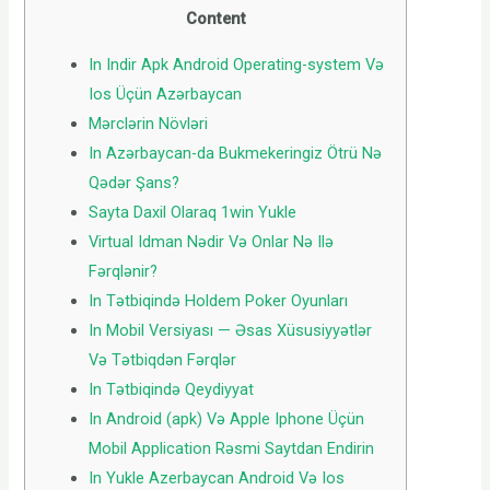
Content
In Indir Apk Android Operating-system Və
Ios Üçün Azərbaycan
Mərclərin Növləri
In Azərbaycan-da Bukmekeringiz Ötrü Nə
Qədər Şans?
Sayta Daxil Olaraq 1win Yukle
Virtual Idman Nədir Və Onlar Nə Ilə
Fərqlənir?
In Tətbiqində Holdem Poker Oyunları
In Mobil Versiyası — Əsas Xüsusiyyətlər
Və Tətbiqdən Fərqlər
In Tətbiqində Qeydiyyat
In Android (apk) Və Apple Iphone Üçün
Mobil Application Rəsmi Saytdan Endirin
In Yukle Azerbaycan Android Və Ios