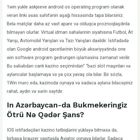
1win yukle askjeeve android os operating program olanak
verən linki əsas səhifənin aşağı hissəsində tapa bilərsiniz.
Belə matçlar daha az vaxt aparır və olduqca proznoqlaşdırıla
bilməyən olurlar. Virtual idman sahələrinin siyahısına Futbol, At
Yarışı, Avtomobil Yarışları və Tazı Yarışları daxildir. İstifadədə
olan Google android qacetlərinin böyük əksəriyyətində one
win software program gedrungen işləməsinə zəmanət verilir.
Bu səbəbdən canlı kazino seçimindən” “bəzi slot maşınları və
əyləncələr başlamaya və ya çox yavaş ola bilər. Bir sözlə,
1Win mərc edə, kazinoda oynaya və sadəcə əylənə biləcəyiniz
rahat, aydın və sərin saytdır.
In Azərbaycan-da Bukmekeringiz
Ötrü Nə Qədər Şans?
IOS istifadəçiləri kazino tətbiqlərini yükləyə bilməsə də,
birbaşa brauzer vasitəsilə Aviator oynaya bilərlər. Sadəcə