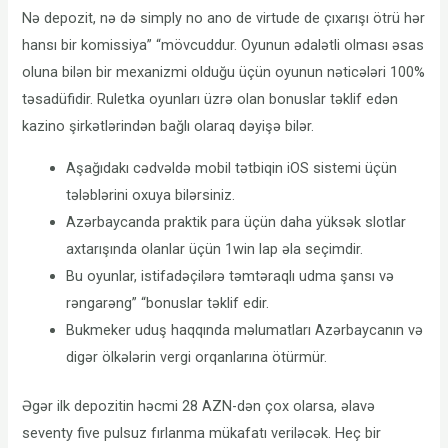
Nə depozit, nə də simply no ano de virtude de çıxarışı ötrü hər
hansı bir komissiya” “mövcuddur. Oyunun ədalətli olması əsas
oluna bilən bir mexanizmi olduğu üçün oyunun nəticələri 100%
təsadüfidir. Ruletka oyunları üzrə olan bonuslar təklif edən
kazino şirkətlərindən bağlı olaraq dəyişə bilər.
Aşağıdakı cədvəldə mobil tətbiqin iOS sistemi üçün
tələblərini oxuya bilərsiniz.
Azərbaycanda praktik para üçün daha yüksək slotlar
axtarışında olanlar üçün 1win lap əla seçimdir.
Bu oyunlar, istifadəçilərə təmtəraqlı udma şansı və
rəngarəng” “bonuslar təklif edir.
Bukmeker uduş haqqında məlumatları Azərbaycanın və
digər ölkələrin vergi orqanlarına ötürmür.
Əgər ilk depozitin həcmi 28 AZN-dən çox olarsa, əlavə
seventy five pulsuz fırlanma mükafatı veriləcək. Heç bir