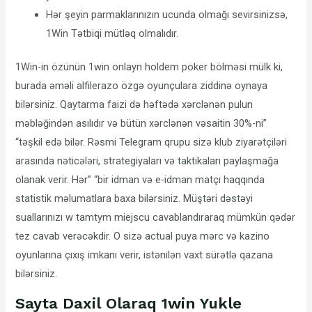
Hər şeyin parmaklarınızın ucunda olmağı sevirsinizsə,
1Win Tətbiqi mütləq olmalıdır.
1Win-in özünün 1win onlayn holdem poker bölməsi mülk ki,
burada əməli alfilerazo özgə oyunçulara ziddinə oynaya
bilərsiniz. Qaytarma faizi də həftədə xərclənən pulun
məbləğindən asılıdır və bütün xərclənən vəsaitin 30%-ni”
“təşkil edə bilər. Rəsmi Telegram qrupu sizə klub ziyarətçiləri
arasında nəticələri, strategiyaları və taktikaları paylaşmağa
olanak verir. Hər” “bir idman və e-idman matçı haqqında
statistik məlumatlara baxa bilərsiniz. Müştəri dəstəyi
suallarınızı w tamtym miejscu cavablandıraraq mümkün qədər
tez cavab verəcəkdir. O sizə actual puya mərc və kazino
oyunlarına çıxış imkanı verir, istənilən vaxt sürətlə qazana
bilərsiniz.
Sayta Daxil Olaraq 1win Yukle