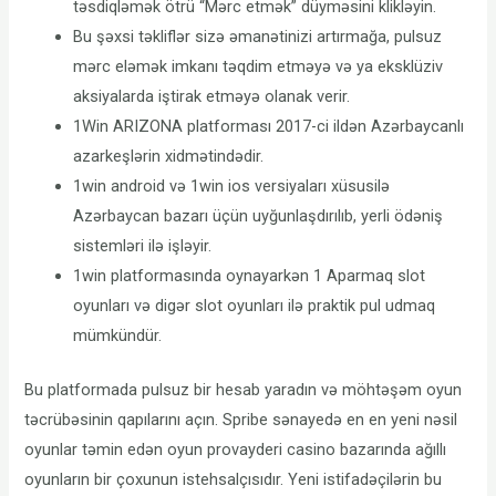
təsdiqləmək ötrü “Mərc etmək” düyməsini klikləyin.
Bu şəxsi təkliflər sizə əmanətinizi artırmağa, pulsuz
mərc eləmək imkanı təqdim etməyə və ya eksklüziv
aksiyalarda iştirak etməyə olanak verir.
1Win ARIZONA platforması 2017-ci ildən Azərbaycanlı
azarkeşlərin xidmətindədir.
1win android və 1win ios versiyaları xüsusilə
Azərbaycan bazarı üçün uyğunlaşdırılıb, yerli ödəniş
sistemləri ilə işləyir.
1win platformasında oynayarkən 1 Aparmaq slot
oyunları və digər slot oyunları ilə praktik pul udmaq
mümkündür.
Bu platformada pulsuz bir hesab yaradın və möhtəşəm oyun
təcrübəsinin qapılarını açın. Spribe sənayedə en en yeni nəsil
oyunlar təmin edən oyun provayderi casino bazarında ağıllı
oyunların bir çoxunun istehsalçısıdır. Yeni istifadəçilərin bu