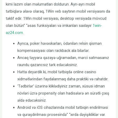
kimi lazım olan məlumatları doldurun. Ayrı-ayrı mobil
tətbiqlərə əlavə olaraq, 1Win veb saytının mobil versiyasını da
təklif edir. 1Win mobil versiyası, desktop versiyada mövcud
olan bütün” “əsas funksiyaları və imkanları saxlayır
1win-
az24.com
.
Ayrıca, poker həvəskarları, ödənilən relsin qismən
kompensasiyası olan rackback ala bilərlər.
Ancaq təyyarə qəzayə uğramadan, mərci satmasanız
raundu qazancsız tərk edəcəksiniz.
Hətta deyərdik ki, mobil tətbiqdə online casino
xidmətlərindən faydalanmaq daha praktiki və rahatdır.
‘Tədbirlər’ üzərinə kliklədiyiniz zaman, xüsusi idman
növləri üzrə propensity olan hadisələrə ən sürətli çıxış
əldə edəcəksiniz.
Android və iOS cihazlarında mobil tətbiqin endirilməsi
və quraşdırılması prosesində” “xırda dəyişikliklər var.