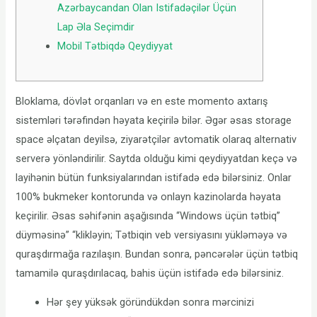
Azərbaycandan Olan Istifadəçilər Üçün
Lap Əla Seçimdir
Mobil Tətbiqdə Qeydiyyat
Bloklama, dövlət orqanları və en este momento axtarış
sistemləri tərəfindən həyata keçirilə bilər. Əgər əsas storage
space əlçatan deyilsə, ziyarətçilər avtomatik olaraq alternativ
serverə yönləndirilir. Saytda olduğu kimi qeydiyyatdan keçə və
layihənin bütün funksiyalarından istifadə edə bilərsiniz. Onlar
100% bukmeker kontorunda və onlayn kazinolarda həyata
keçirilir. Əsas səhifənin aşağısında “Windows üçün tətbiq”
düyməsinə” “klikləyin; Tətbiqin veb versiyasını yükləməyə və
quraşdırmağa razılaşın. Bundan sonra, pəncərələr üçün tətbiq
tamamilə quraşdırılacaq, bahis üçün istifadə edə bilərsiniz.
Hər şey yüksək göründükdən sonra mərcinizi