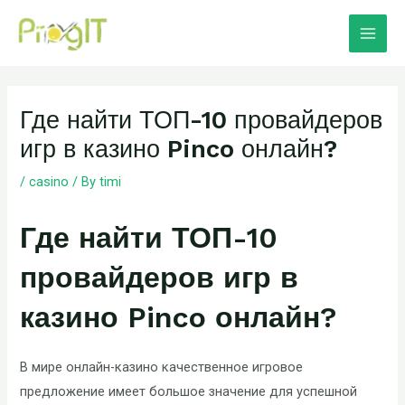
Skip
Main
to
Men
content
Post
navigation
Где найти ТОП-10 провайдеров
игр в казино Pinco онлайн?
/
casino
/ By
timi
Где найти ТОП-10
провайдеров игр в
казино Pinco онлайн?
В мире онлайн-казино качественное игровое
предложение имеет большое значение для успешной