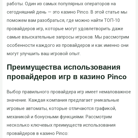
работы. Один из самых популярных операторов на
сегодняшний день — это казино Pinco. В этой статье мы
поможем вам разобраться, где можно найти ТОП-10
провайдеров игр, которые могут удовлетворить даже
самые взыскательные запросы игроков. Мы рассмотрим
особенности каждого из провайдеров и как именно они
могут улучшить ваш игровой опыт.
Преимущества использования
провайдеров игр в казино Pinco
Выбор правильного провайдера игр имеет немаловажное
значение. Каждая компания предлагает уникальные
игровые автоматы, которые отличаются графикой,
механикой и бонусными функциями. Рассмотрим
несколько ключевых преимуществ использования
провайдеров в казино Pinco: