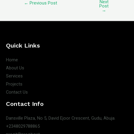
Next
←
Previous Post
Post
→
Quick Links
Home
About Us
Services
Projects
Contact Us
Contact Info
Dansville Plaza, No 5, David Ejoor Crescent, Gudu, Abuja.
+2348029788865