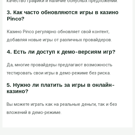
качество графики и наличие бонусных предложений.
3. Как часто обновляются игры в казино
Pinco?
Казино Pinco регулярно обновляет свой контент,
добавляя новые игры от различных провайдеров.
4. Есть ли доступ к демо-версиям игр?
Да, многие провайдеры предлагают возможность
тестировать свои игры в демо-режиме без риска.
5. Нужно ли платить за игры в онлайн-
казино?
Вы можете играть как на реальные деньги, так и без
вложений в демо-режиме.