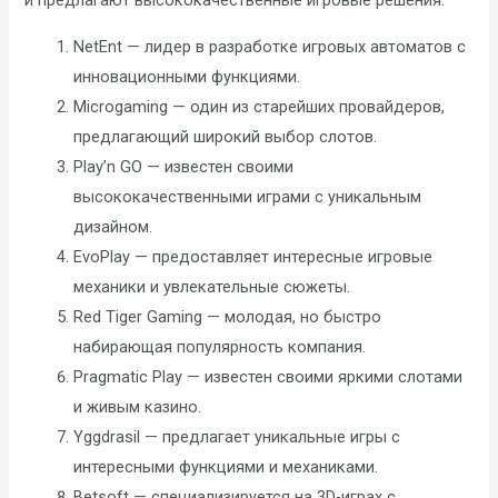
и предлагают высококачественные игровые решения:
NetEnt — лидер в разработке игровых автоматов с
инновационными функциями.
Microgaming — один из старейших провайдеров,
предлагающий широкий выбор слотов.
Play’n GO — известен своими
высококачественными играми с уникальным
дизайном.
EvoPlay — предоставляет интересные игровые
механики и увлекательные сюжеты.
Red Tiger Gaming — молодая, но быстро
набирающая популярность компания.
Pragmatic Play — известен своими яркими слотами
и живым казино.
Yggdrasil — предлагает уникальные игры с
интересными функциями и механиками.
Betsoft — специализируется на 3D-играх с