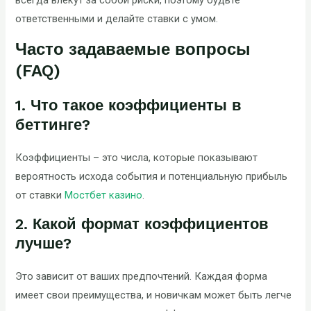
всегда влекут за собой риски, поэтому будьте
ответственными и делайте ставки с умом.
Часто задаваемые вопросы
(FAQ)
1. Что такое коэффициенты в
беттинге?
Коэффициенты – это числа, которые показывают
вероятность исхода события и потенциальную прибыль
от ставки
Мостбет казино
.
2. Какой формат коэффициентов
лучше?
Это зависит от ваших предпочтений. Каждая форма
имеет свои преимущества, и новичкам может быть легче