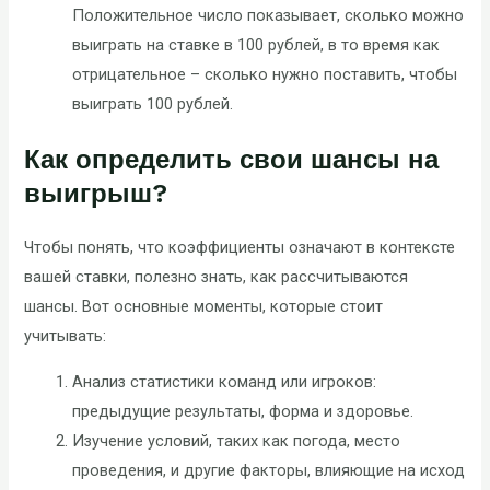
Положительное число показывает, сколько можно
выиграть на ставке в 100 рублей, в то время как
отрицательное – сколько нужно поставить, чтобы
выиграть 100 рублей.
Как определить свои шансы на
выигрыш?
Чтобы понять, что коэффициенты означают в контексте
вашей ставки, полезно знать, как рассчитываются
шансы. Вот основные моменты, которые стоит
учитывать:
Анализ статистики команд или игроков:
предыдущие результаты, форма и здоровье.
Изучение условий, таких как погода, место
проведения, и другие факторы, влияющие на исход