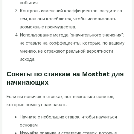
события.
Контроль изменений коэффициентов: следите за
тем, как они колеблются, чтобы использовать
возможные преимущества.
Использование метода “значительного значения”:
не ставьте на коэффициенты, которые, по вашему
мнению, не отражают реальной вероятности
исхода.
Советы по ставкам на Mostbet для
начинающих
Если вы новичок в ставках, вот несколько советов,
которые помогут вам начать:
Начните с небольших ставок, чтобы научиться
основам.
Изучайте правила и стратегии ставок, которые