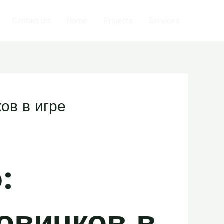
Contact Us
Home
Projects
Services
ов в игре
:
овичков в