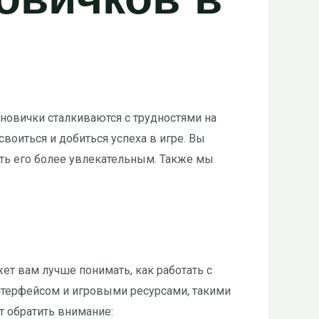
новички сталкиваются с трудностями на
воиться и добиться успеха в игре. Вы
лать его более увлекательным. Также мы
ет вам лучше понимать, как работать с
нтерфейсом и игровыми ресурсами, такими
т обратить внимание: