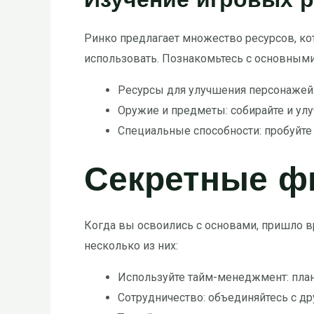
Pинко предлагает множество ресурсов, ко
использовать. Познакомьтесь с основными
Ресурсы для улучшения персонажей:
Оружие и предметы: собирайте и ул
Специальные способности: пробуйте
Секретные ф
Когда вы освоились с основами, пришло в
несколько из них:
Используйте тайм-менеджмент: плани
Сотрудничество: объединяйтесь с д