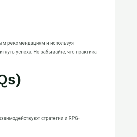
ным рекомендациям и используя
гнуть успеха. Не забывайте, что практика
Qs)
взаимодействуют стратегии и RPG-