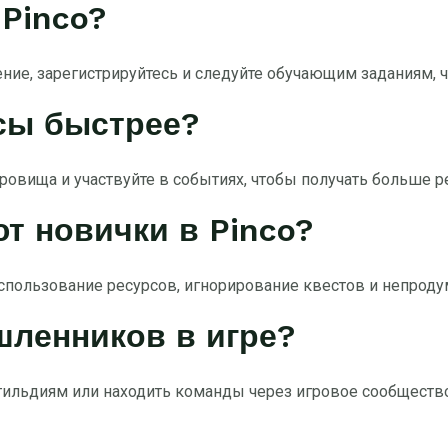
 Pinco?
ение, зарегистрируйтесь и следуйте обучающим заданиям, 
сы быстрее?
овища и участвуйте в событиях, чтобы получать больше р
т новички в Pinco?
пользование ресурсов, игнорирование квестов и непроду
шленников в игре?
 гильдиям или находить команды через игровое сообщество