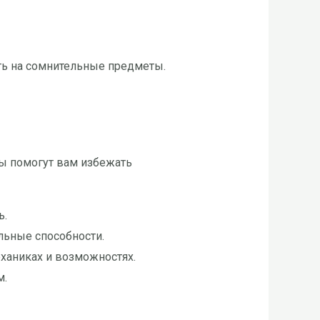
ть на сомнительные предметы.
ты помогут вам избежать
ь.
льные способности.
ханиках и возможностях.
м.