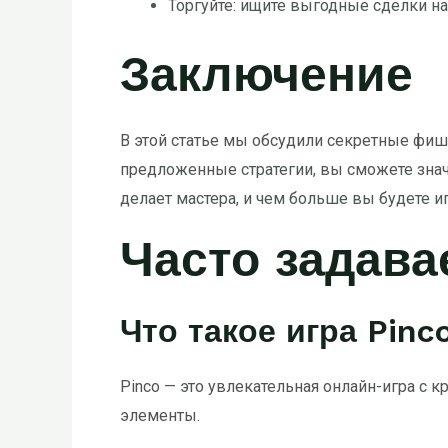
Торгуйте: ищите выгодные сделки н
Заключение
В этой статье мы обсудили секретные фиш
предложенные стратегии, вы сможете значи
делает мастера, и чем больше вы будете и
Часто задава
Что такое игра Pinc
Pinco — это увлекательная онлайн-игра с 
элементы.