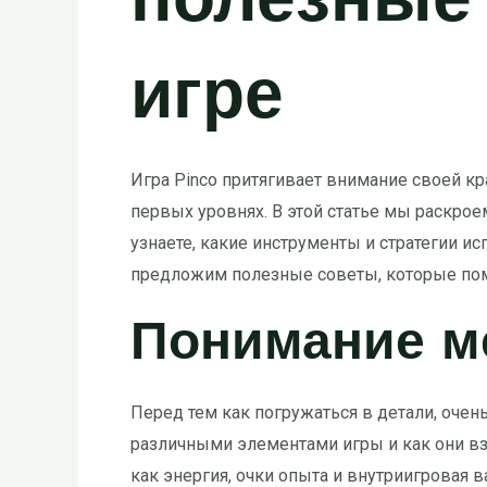
игре
Игра Pinco притягивает внимание своей к
первых уровнях. В этой статье мы раскрое
узнаете, какие инструменты и стратегии и
предложим полезные советы, которые пом
Понимание м
Перед тем как погружаться в детали, очен
различными элементами игры и как они вз
как энергия, очки опыта и внутриигровая 