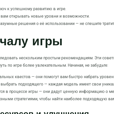
люч к успешному развитию в игре.
т вам открывать новые уровни и возможности.
разумные решения о её использовании — не спешите трати
чалу игры
 следовать нескольким простым рекомендациям. Эти сове
ть по игре более увлекательным. Начиная, не забудьте:
альных квестов — они помогут вам быстро набрать уровен
 выбрать подходящего — каждая модель имеет свои уника
тся в процессе игры — они дадут ценную информацию о ме
азными стратегиями, чтобы найти наиболее подходящую ва
ресурсов и улучшения