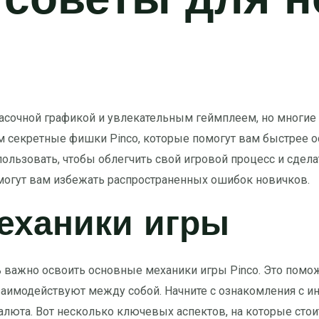
расочной графикой и увлекательным геймплеем, но многие 
м секретные фишки Pinco, которые помогут вам быстрее ос
спользовать, чтобы облегчить свой игровой процесс и сде
огут вам избежать распространенных ошибок новичков.
еханики игры
ь важно освоить основные механики игры Pinco. Это помож
аимодействуют между собой. Начните с ознакомления с и
валюта. Вот несколько ключевых аспектов, на которые стои