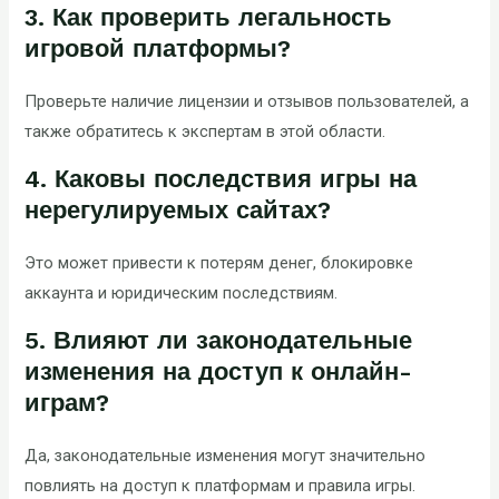
3. Как проверить легальность
игровой платформы?
Проверьте наличие лицензии и отзывов пользователей, а
также обратитесь к экспертам в этой области.
4. Каковы последствия игры на
нерегулируемых сайтах?
Это может привести к потерям денег, блокировке
аккаунта и юридическим последствиям.
5. Влияют ли законодательные
изменения на доступ к онлайн-
играм?
Да, законодательные изменения могут значительно
повлиять на доступ к платформам и правила игры.