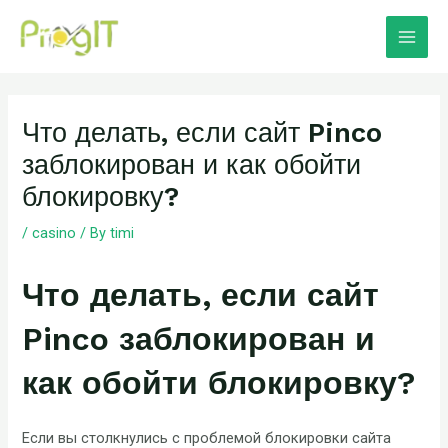
Skip
Main
to
Men
content
Post
navigation
Что делать, если сайт Pinco
заблокирован и как обойти
блокировку?
/
casino
/ By
timi
Что делать, если сайт
Pinco заблокирован и
как обойти блокировку?
Если вы столкнулись с проблемой блокировки сайта