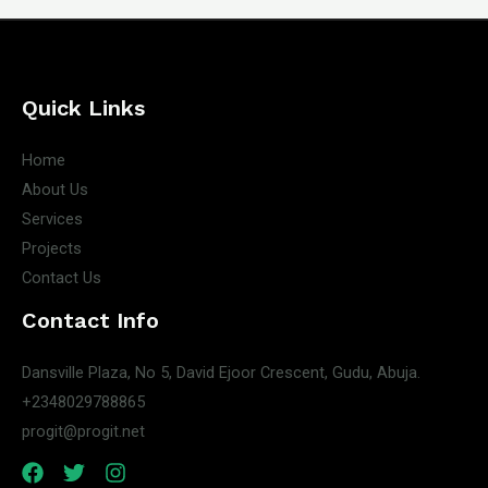
Quick Links
Home
About Us
Services
Projects
Contact Us
Contact Info
Dansville Plaza, No 5, David Ejoor Crescent, Gudu, Abuja.
+2348029788865
progit@progit.net