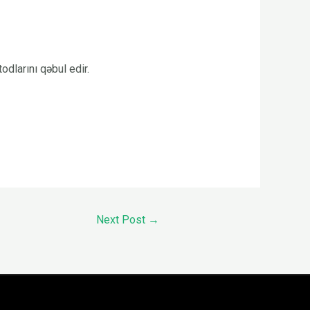
odlarını qəbul edir.
Next Post
→