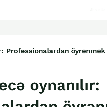
About Us
r: Professionalardan öyrənmək
cə oynanılır:
nalardan öyrə