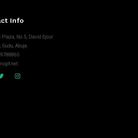
ct Info
 Plaza, No 5, David Ejoor
 Gudu, Abuja.
9788865
rogit.net