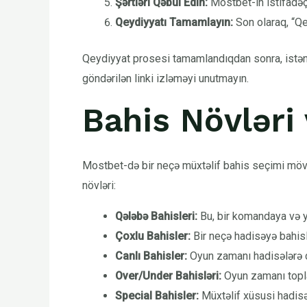
Şərtləri Qəbul Edin:
Mostbet-in istifadəçi
Qeydiyyatı Tamamlayın:
Son olaraq, “Q
Qeydiyyat prosesi tamamlandıqdan sonra, istənil
göndərilən linki izləməyi unutmayın.
Bahis Növləri
Mostbet-də bir neçə müxtəlif bahis seçimi mövc
növləri:
Qələbə Bahisleri:
Bu, bir komandaya və y
Çoxlu Bahisler:
Bir neçə hadisəyə bahisl
Canlı Bahisler:
Oyun zamanı hadisələrə c
Over/Under Bahisləri:
Oyun zamanı topl
Special Bahisler:
Müxtəlif xüsusi hadisəl