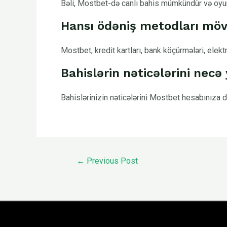
Bəli, Mostbet-də canlı bahis mümkündür və oyun 
Hansı ödəniş metodları mö
Mostbet, kredit kartları, bank köçürmələri, elekt
Bahislərin nəticələrini nec
Bahislərinizin nəticələrini Mostbet hesabınıza d
←
Previous Post