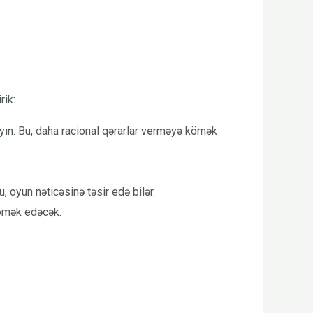
rik:
yın. Bu, daha racional qərarlar verməyə kömək
 oyun nəticəsinə təsir edə bilər.
kömək edəcək.