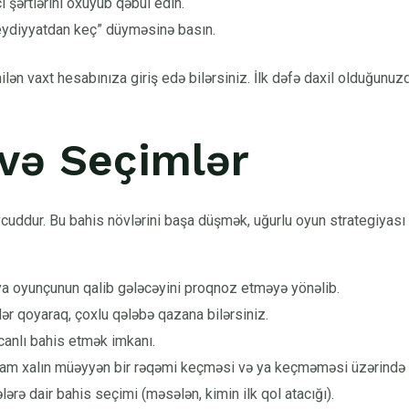
 şərtlərini oxuyub qəbul edin.
eydiyyatdan keç” düyməsinə basın.
ən vaxt hesabınıza giriş edə bilərsiniz. İlk dəfə daxil olduğunu
 və Seçimlər
uddur. Bu bahis növlərini başa düşmək, uğurlu oyun strategiyası
a oyunçunun qalib gələcəyini proqnoz etməyə yönəlib.
ər qoyaraq, çoxlu qələbə qazana bilərsiniz.
anlı bahis etmək imkanı.
am xalın müəyyən bir rəqəmi keçməsi və ya keçməməsi üzərində 
ərə dair bahis seçimi (məsələn, kimin ilk qol atacığı).