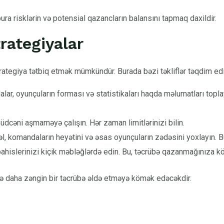
bura risklərin və potensial qazancların balansını tapmaq daxildir.
rategiyalar
rategiya tətbiq etmək mümkündür. Burada bəzi təkliflər təqdim edi
ar, oyunçuların forması və statistikaları haqda məlumatları topla
üdcəni aşmaməyə çalışın. Hər zaman limitlərinizi bilin.
 komandaların heyətini və əsas oyunçuların zədəsini yoxlayın. Bu,
 bahislerinizi kiçik məbləğlərdə edin. Bu, təcrübə qazanmağınıza 
 və daha zəngin bir təcrübə əldə etməyə kömək edəcəkdir.