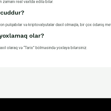
zamanı real vaxtda edilə bilər.
vcuddur?
ron pulqabılar və kriptovalyutalar daxil olmaqla, bir çox ödəniş met
ə yoxlamaq olar?
axil olaraq və “Tarix” bölməsində yoxlaya bilərsiniz.