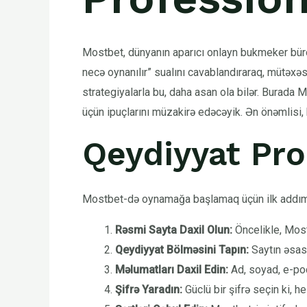
Mostbet, dünyanın aparıcı onlayn bukmeker bürol
necə oynanılır” sualını cavablandıraraq, mütəxə
strategiyalarla bu, daha asan ola bilər. Burada 
üçün ipuçlarını müzakirə edəcəyik. Ən önəmlisi
Qeydiyyat Pro
Mostbet-də oynamağa başlamaq üçün ilk addım qe
Rəsmi Sayta Daxil Olun:
Öncelikle, Most
Qeydiyyat Bölməsini Tapın:
Saytın əsas
Məlumatları Daxil Edin:
Ad, soyad, e-poç
Şifrə Yaradın:
Güclü bir şifrə seçin ki, h