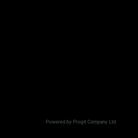
Powered by Progit Company Ltd