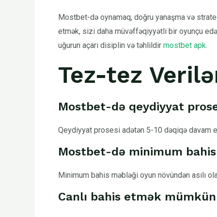
Mostbet-də oynamaq, doğru yanaşma və strategiya
etmək, sizi daha müvəffəqiyyətli bir oyunçu edə
uğurun açarı disiplin və təhlildir
mostbet apk
.
Tez-tez Verilə
Mostbet-də qeydiyyat proses
Qeydiyyat prosesi adətən 5-10 dəqiqə davam edi
Mostbet-də minimum bahis 
Minimum bahis məbləği oyun növündən asılı olara
Canlı bahis etmək mümkü