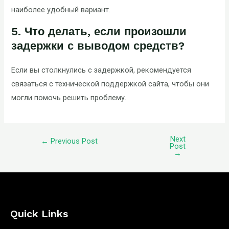
наиболее удобный вариант.
5. Что делать, если произошли
задержки с выводом средств?
Если вы столкнулись с задержкой, рекомендуется
связаться с технической поддержкой сайта, чтобы они
могли помочь решить проблему.
Next
←
Previous Post
Post
→
Quick Links