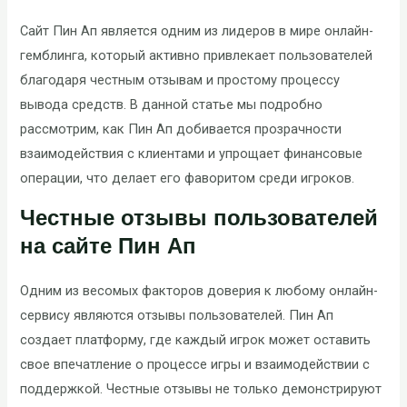
Сайт Пин Ап является одним из лидеров в мире онлайн-
гемблинга, который активно привлекает пользователей
благодаря честным отзывам и простому процессу
вывода средств. В данной статье мы подробно
рассмотрим, как Пин Ап добивается прозрачности
взаимодействия с клиентами и упрощает финансовые
операции, что делает его фаворитом среди игроков.
Честные отзывы пользователей
на сайте Пин Ап
Одним из весомых факторов доверия к любому онлайн-
сервису являются отзывы пользователей. Пин Ап
создает платформу, где каждый игрок может оставить
свое впечатление о процессе игры и взаимодействии с
поддержкой. Честные отзывы не только демонстрируют