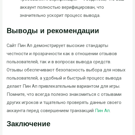
аккаунт полностью верифицирован, что
значительно ускорит процесс вывода.
Выводы и рекомендации
Сайт Пин Ап демонстрирует высокие стандарты
честности и прозрачности как в отношении отзывов
пользователей, так и в вопросах вывода средств.
Отзывы обеспечивают безопасность выбора для новых
пользователей, а удобный и быстрый процесс вывода
делает Пин Ап привлекательным вариантом для игры.
Помните, что всегда полезно знакомиться с отзывами
других игроков и тщательно проверять данные своего
аккаунта перед совершением транзакций
Пин Ап
.
Заключение