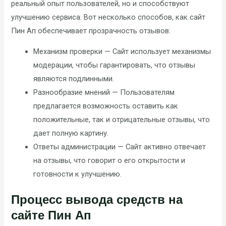
реальный опыт пользователей, но и способствуют
улучшению сервиса. Вот несколько способов, как сайт
Пин Ап обеспечивает прозрачность отзывов:
Механизм проверки — Сайт использует механизмы
модерации, чтобы гарантировать, что отзывы
являются подлинными.
Разнообразие мнений — Пользователям
предлагается возможность оставить как
положительные, так и отрицательные отзывы, что
дает полную картину.
Ответы администрации — Сайт активно отвечает
на отзывы, что говорит о его открытости и
готовности к улучшению.
Процесс вывода средств на
сайте Пин Ап