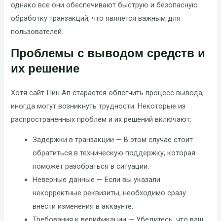
однако все они обеспечивают быструю и безопасную
обработку транзакций, что является важным для
пользователей.
Проблемы с выводом средств и
их решение
Хотя сайт Пин Ап старается облегчить процесс вывода,
иногда могут возникнуть трудности. Некоторые из
распространенных проблем и их решений включают:
Задержки в транзакции — В этом случае стоит
обратиться в техническую поддержку, которая
поможет разобраться в ситуации.
Неверные данные — Если вы указали
некорректные реквизиты, необходимо сразу
внести изменения в аккаунте.
Требования к верификации — Убедитесь, что ваш