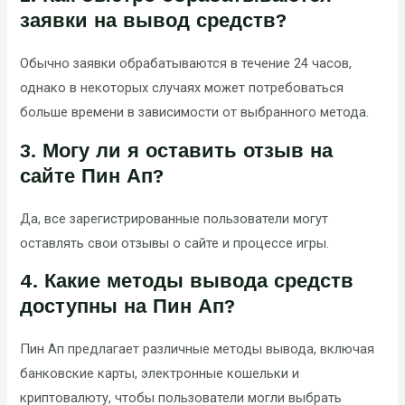
заявки на вывод средств?
Обычно заявки обрабатываются в течение 24 часов,
однако в некоторых случаях может потребоваться
больше времени в зависимости от выбранного метода.
3. Могу ли я оставить отзыв на
сайте Пин Ап?
Да, все зарегистрированные пользователи могут
оставлять свои отзывы о сайте и процессе игры.
4. Какие методы вывода средств
доступны на Пин Ап?
Пин Ап предлагает различные методы вывода, включая
банковские карты, электронные кошельки и
криптовалюту, чтобы пользователи могли выбрать