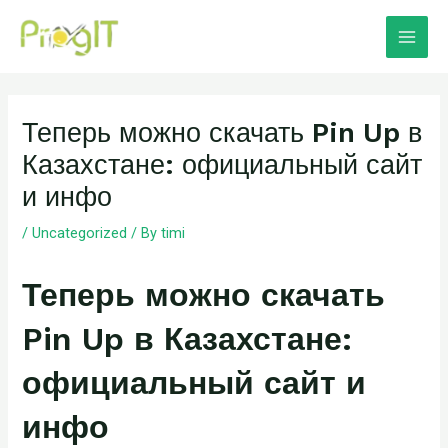
Skip
Main
to
Men
content
Post
navigation
Теперь можно скачать Pin Up в
Казахстане: официальный сайт
и инфо
/
Uncategorized
/ By
timi
Теперь можно скачать
Pin Up в Казахстане:
официальный сайт и
инфо