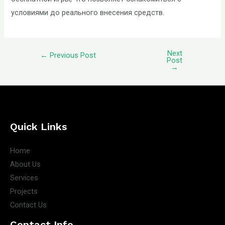
условиями до реального внесения средств.
Next
←
Previous Post
Post
→
Quick Links
Home
About Us
Services
Projects
Contact Us
Contact Info