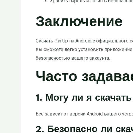
Хранить пароль и логин в безопасно
Заключение
Скачать Pin Up на Android с официального
вы сможете легко установить приложение 
безопасностью вашего аккаунта.
Часто задава
1. Могу ли я скачат
Все зависит от версии Android вашего уст
2. Безопасно ли ск