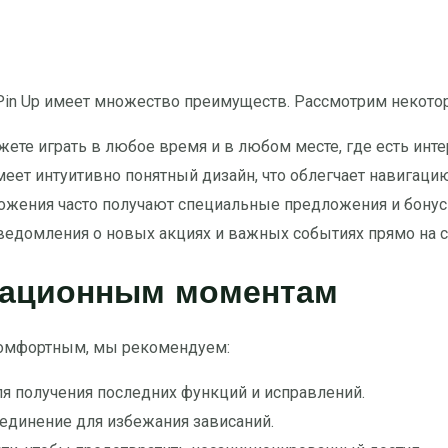
in Up имеет множество преимуществ. Рассмотрим некотор
ете играть в любое время и в любом месте, где есть инте
ет интуитивно понятный дизайн, что облегчает навигацию
жения часто получают специальные предложения и бонусы
ведомления о новых акциях и важных событиях прямо на с
тационным моментам
омфортным, мы рекомендуем:
я получения последних функций и исправлений.
единение для избежания зависаний.