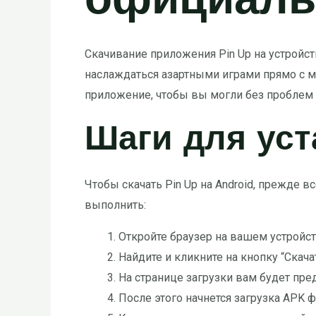
Скачивание приложения Pin Up на устройст
наслаждаться азартными играми прямо с мо
приложение, чтобы вы могли без проблем н
Шаги для уст
Чтобы скачать Pin Up на Android, прежде 
выполнить:
Откройте браузер на вашем устройст
Найдите и кликните на кнопку “Ска
На странице загрузки вам будет пре
После этого начнется загрузка APK ф