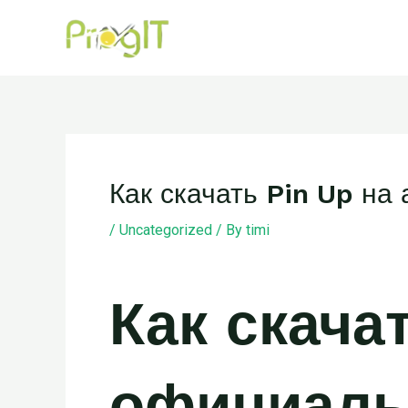
Skip
to
content
Post
navigation
Как скачать Pin Up на
/
Uncategorized
/ By
timi
Как скача
официаль