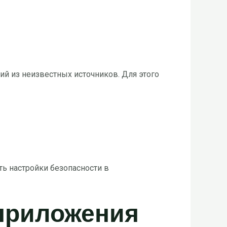
ий из неизвестных источников. Для этого
ть настройки безопасности в
приложения