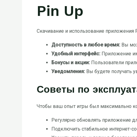
Pin Up
Скачивание и использование приложения P
Доступность в любое время:
Вы мож
Удобный интерфейс:
Приложение име
Бонусы и акции:
Пользователи прило
Уведомления:
Вы будете получать у
Советы по эксплуа
Чтобы ваш опыт игры был максимально к
Регулярно обновлять приложение дл
Подключить стабильное интернет-со