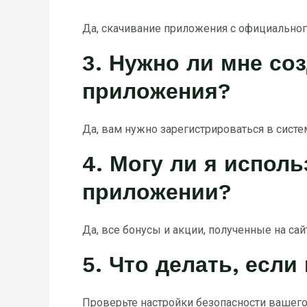
Да, скачивание приложения с официальног
3. Нужно ли мне со
приложения?
Да, вам нужно зарегистрироваться в систе
4. Могу ли я исполь
приложении?
Да, все бонусы и акции, полученные на са
5. Что делать, есл
Проверьте настройки безопасности вашего 