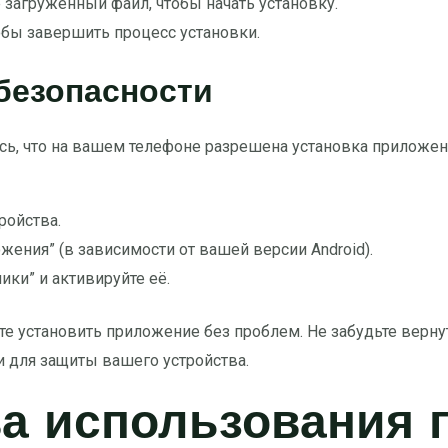
е загруженный файл, чтобы начать установку.
обы завершить процесс установки.
безопасности
сь, что на вашем телефоне разрешена установка приложен
ройства.
жения” (в зависимости от вашей версии Android).
ки” и активируйте её.
е установить приложение без проблем. Не забудьте верну
и для защиты вашего устройства.
а использования 