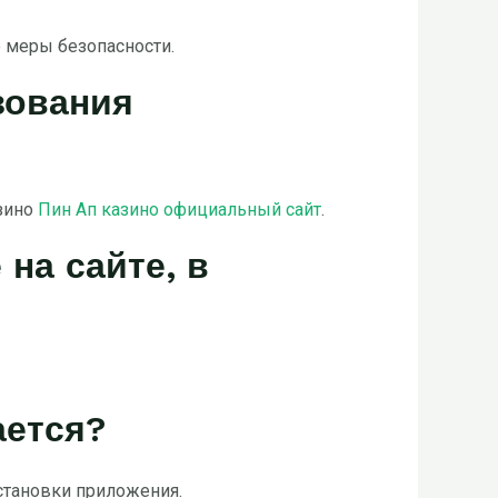
е меры безопасности.
зования
азино
Пин Ап казино официальный сайт
.
на сайте, в
ается?
установки приложения.