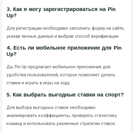
3. Как я могу зарегистрироваться на Pin
Up?
Для регистрации необходимо заполнить форму на сайте,
указав личные данные и выбрав способ верификации.
4. Есть ли мобильное приложение для Pin
Up?
Да, Pin Up предлагает мобильное приложение для
удобства пользователей, которое позволяет делать
ставки и играть в игры на ходу.
5. Как выбрать выгодные ставки на спорт?
Для выбора выгодных ставок необходимо
анализировать коэффициенты, проверять статистику
команд и использовать различные стратегии ставок.