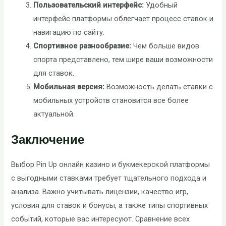
Пользовательский интерфейс:
Удобный
интерфейс платформы облегчает процесс ставок и
навигацию по сайту.
Спортивное разнообразие:
Чем больше видов
спорта представлено, тем шире ваши возможности
для ставок.
Мобильная версия:
Возможность делать ставки с
мобильных устройств становится все более
актуальной.
Заключение
Выбор Pin Up онлайн казино и букмекерской платформы
с выгодными ставками требует тщательного подхода и
анализа. Важно учитывать лицензии, качество игр,
условия для ставок и бонусы, а также типы спортивных
событий, которые вас интересуют. Сравнение всех