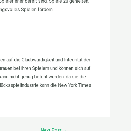
Spieler eher bereit sind, Spiele zu genießen,
ungsvolles Spielen fördern.
n auf die Glaubwürdigkeit und Integrität der
rauen bei ihren Spielern und können sich auf
nn nicht genug betont werden, da sie die
 Glücksspielindustrie kann die New York Times
Next Post
→