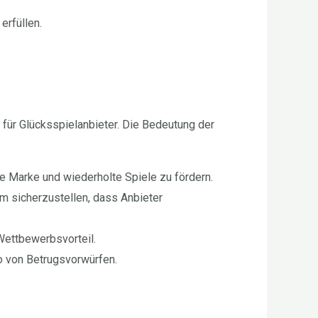
erfüllen.
 für Glücksspielanbieter. Die Bedeutung der
ie Marke und wiederholte Spiele zu fördern.
m sicherzustellen, dass Anbieter
Wettbewerbsvorteil.
o von Betrugsvorwürfen.