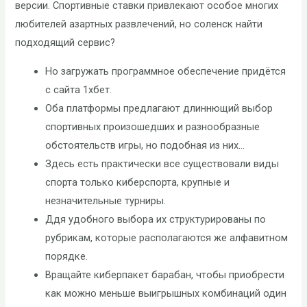
версии. Спортивные ставки привлекают особое многих
любителей азартных развлечений, но соленск найти
подходящий сервис?
Но загружать программное обеспечение придётся
с сайта 1хбет.
Оба платформы предлагают длиннющий выбор
спортивных произошедших и разнообразные
обстоятельств игры, но подобная из них…
Здесь есть практически все существовали виды
спорта только киберспорта, крупные и
незначительные турниры.
Ддя удобного выбора их структурированы по
рубрикам, которые располагаются же алфавитном
порядке.
Вращайте киберпакет барабан, чтобы приобрести
как можно меньше выигрышных комбинаций один