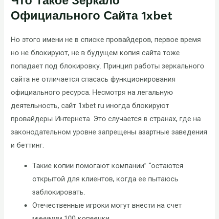
Что Такое Зеркало
Официального Сайта 1xbet
Но этого имени не в списке провайдеров, первое время
но не блокируют, не в будущем копия сайта тоже
попадает под блокировку. Принцип работы зеркального
сайта не отличается спасась функционирования
официального ресурса. Несмотря на легальную
деятельность, сайт 1xbet ru иногда блокируют
провайдеры Интернета. Это случается в странах, где на
законодательном уровне запрещены азартные заведения
и беттинг.
Такие копии помогают компании” “остаются
открытой для клиентов, когда ее пытаюсь
заблокировать.
Отечественные игроки могут внести на счет
минимум 100 копеечки.