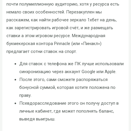
почти полумиллионную аудиторию, хотя у ресурса есть
немало своих особенностей. Перезакуплен мы
расскажем, как найти рабочее зеркало 1хбет на день,
как зарегистрировать игровой счёт, и же размещать
ставки а этом игровом ресурсе. Международная
букмекерская контора Pinnacle (или «Пинакл»)
предлагает сотни ставок на спорт.
Для ставок с телефона же ПК лучше использовали
синхронизацию через аккаунт Google или Apple.
После этого, сами сможете распоряжаться
бонусной суммой, которая хотите положена по
праву.
Псевдорасследование этого он получу доступ в
личные кабинет, где может пополнять баланс,
выведя выигрыш.