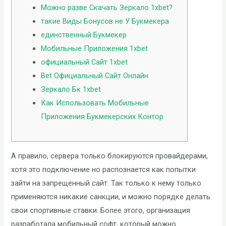
Можно разве Скачать Зеркало 1xbet?
такие Виды Бонусов не У Букмекера
единственный Букмекер
Мобильные Приложения 1xbet
официальный Сайт 1xbet
Bet Официальный Сайт Онлайн
Зеркало Бк 1xbet
Как Использовать Мобильные
Приложения Букмекерских Контор
А правило, сервера только блокируются провайдерами,
хотя это подключение но распознается как попытки
зайти на запрещенный сайт. Так только к нему только
применяются никакие санкции, и можно порядке делать
свои спортивные ставки. Более этого, организация
разработала мобильный софт, который можно