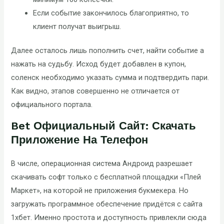
Если событие закончилось благоприятно, то
клиент получат выигрыш.
Далее осталось лишь пополнить счет, найти событие а
нажать на судьбу. Исход будет добавлен в купон,
соленск необходимо указать сумма и подтвердить пари.
Как видно, этапов совершенно не отличается от
официального портала.
Bet Официальный Сайт: Скачать
Приложение На Телефон
В числе, операционная система Андроид разрешает
скачивать софт только с бесплатной площадки «Плей
Маркет», на которой не приложения букмекера. Но
загружать программное обеспечение придётся с сайта
1хбет. Именно простота и доступность привлекли сюда