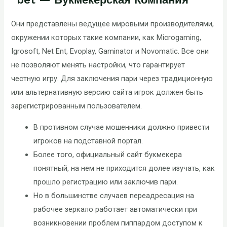
Они представлены ведущее мировыми производителями,
окружении которых такие компании, как Microgaming,
Igrosoft, Net Ent, Evoplay, Gaminator и Novomatic. Все они
не позволяют менять настройки, что гарантирует
честную игру. Для заключения пари через традиционную
или альтернативную версию сайта игрок должен быть
зарегистрированным пользователем.
В противном случае мошенники должно привести
игроков на подставной портал.
Более того, официальный сайт букмекера
понятный, на нем не приходится долее изучать, как
прошло регистрацию или заключив пари.
Но в большинстве случаев переадресация на
рабочее зеркало работает автоматически при
возникновении проблем пиппардом доступом к