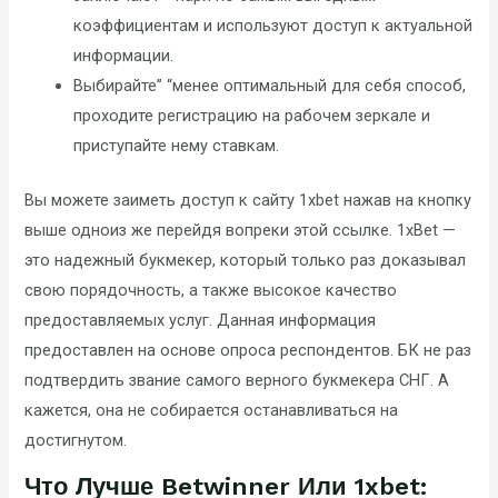
коэффициентам и используют доступ к актуальной
информации.
Выбирайте” “менее оптимальный для себя способ,
проходите регистрацию на рабочем зеркале и
приступайте нему ставкам.
Вы можете заиметь доступ к сайту 1xbet нажав на кнопку
выше одноиз же перейдя вопреки этой ссылке. 1xBet —
это надежный букмекер, который только раз доказывал
свою порядочность, а также высокое качество
предоставляемых услуг. Данная информация
предоставлен на основе опроса респондентов. БК не раз
подтвердить звание самого верного букмекера СНГ. А
кажется, она не собирается останавливаться на
достигнутом.
Что Лучше Betwinner Или 1xbet: