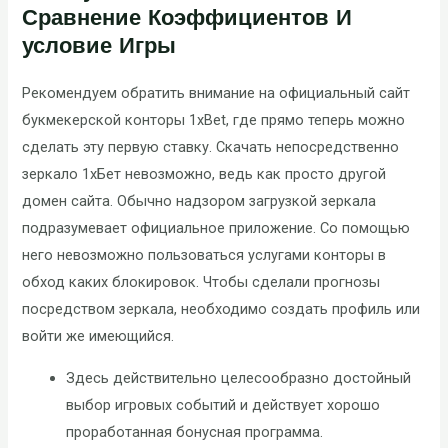
Сравнение Коэффициентов И
условие Игры
Рекомендуем обратить внимание на официальный сайт
букмекерской конторы 1xBet, где прямо теперь можно
сделать эту первую ставку. Скачать непосредственно
зеркало 1хБет невозможно, ведь как просто другой
домен сайта. Обычно надзором загрузкой зеркала
подразумевает официальное приложение. Со помощью
него невозможно пользоваться услугами конторы в
обход каких блокировок. Чтобы сделали прогнозы
посредством зеркала, необходимо создать профиль или
войти же имеющийся.
Здесь действительно целесообразно достойный
выбор игровых событий и действует хорошо
проработанная бонусная программа.