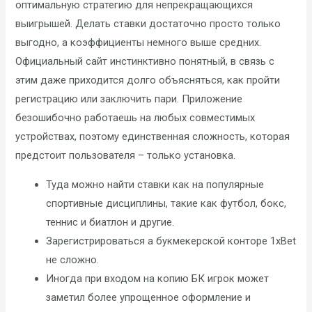
оптимальную стратегию для непрекращающихся
выигрышей. Делать ставки достаточно просто только
выгодно, а коэффициенты немного выше средних.
Официальный сайт инстинктивно понятный, в связь с
этим даже приходится долго объясняться, как пройти
регистрацию или заключить пари. Приложение
безошибочно работаешь на любых совместимых
устройствах, поэтому единственная сложность, которая
предстоит пользователя – только установка.
Туда можно найти ставки как на популярные
спортивные дисциплины, такие как футбол, бокс,
теннис и биатлон и другие.
Зарегистрироваться а букмекерской конторе 1xBet
не сложно.
Иногда при входом на копию БК игрок может
заметил более упрощенное оформление и