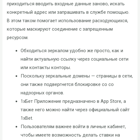
приходиться вводить входные данные заново, искать
конкретный адрес или запрашивать в службе помощью.
В этом таком помогает использование расходующихся,
которые маскируют соединение с запрещенным
ресурсом.
Обходиться зеркалом удобно же просто, как и
найти актуальную ссылку через социальные сети
или контакты конторы.
Поскольку зеркальные домены — страницы в сети,
они также подвергнется блокировке со со
надзорных органов.
1хБет Приложение предназначено в App Store, а
также него можно найти через официальный сайт
1xBet.
Пользователям важнее войти в личные кабинет,
чтобы имеете возможность делать ставки на