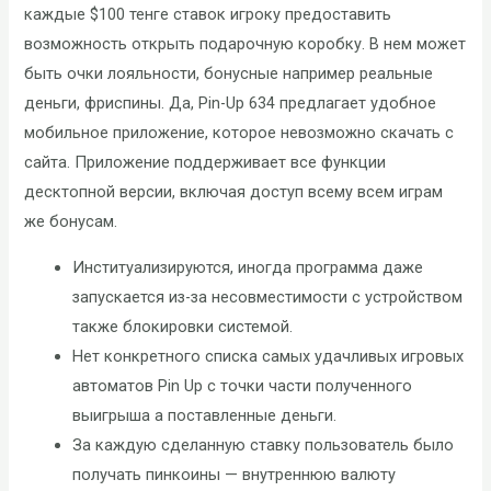
каждые $100 тенге ставок игроку предоставить
возможность открыть подарочную коробку. В нем может
быть очки лояльности, бонусные например реальные
деньги, фриспины. Да, Pin-Up 634 предлагает удобное
мобильное приложение, которое невозможно скачать с
сайта. Приложение поддерживает все функции
десктопной версии, включая доступ всему всем играм
же бонусам.
Институализируются, иногда программа даже
запускается из-за несовместимости с устройством
также блокировки системой.
Нет конкретного списка самых удачливых игровых
автоматов Pin Up с точки части полученного
выигрыша а поставленные деньги.
За каждую сделанную ставку пользователь было
получать пинкоины — внутреннюю валюту