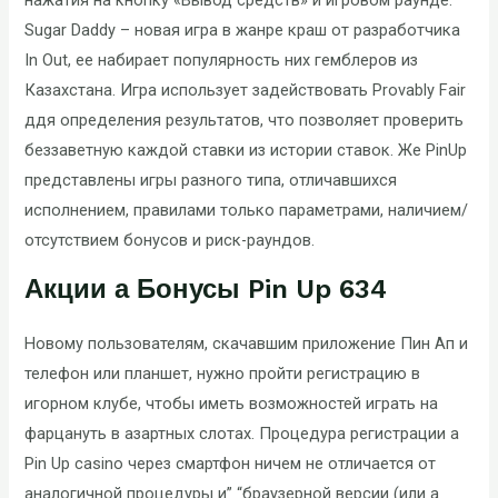
нажатия на кнопку «Вывод средств» и игровом раунде.
Sugar Daddy – новая игра в жанре краш от разработчика
In Out, ее набирает популярность них гемблеров из
Казахстана. Игра использует задействовать Provably Fair
ддя определения результатов, что позволяет проверить
беззаветную каждой ставки из истории ставок. Же PinUp
представлены игры разного типа, отличавшихся
исполнением, правилами только параметрами, наличием/
отсутствием бонусов и риск-раундов.
Акции а Бонусы Pin Up 634
Новому пользователям, скачавшим приложение Пин Ап и
телефон или планшет, нужно пройти регистрацию в
игорном клубе, чтобы иметь возможностей играть на
фарцануть в азартных слотах. Процедура регистрации а
Pin Up casino через смартфон ничем не отличается от
аналогичной процедуры и” “браузерной версии (или а