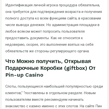
Идентификация личной игрока процедура обязательна,
она требуется для подтверждения возраста и получения
полного доступа ко всем функциям сайта, в красовании
числе вывода денежек. Но администрация площадки в
любое всяком может попросить пользователя
предоставить документы. Как не относится к
недоверию, скорее, это выполнение взятых на себя
обязательств же стороны регулирующего органа.
Что Можно получить, Открывая
Подарочные Коробки (giftbox) От
Pin-up Casino
Слоты, пользующиеся наибольшей популярностью среди
клиентов,” “поставлены в отдельном разделе. Новым
пользователям вместе рекомендуем начинать
знакомство с казино именно с этих слотов. На сайте Пин