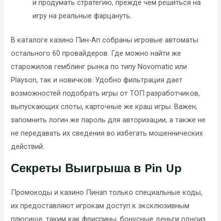
и продумать стратегию, прежде чем решиться на
игру на реальные фарцануть.
В каталоге казино Пин-Ап собраны игровые автоматы
остального 60 провайдеров. Где можно найти же
старожилов гемблинг рынка по типу Novomatic или
Playson, так и новичков. Удобно фильтрация дает
возможностей подобрать игры от ТОП разработчиков,
выпускающих слоты, карточные же краш игры. Важен,
запомнить логин же пароль для авторизации, а также не
не передавать их сведения во избегать мошеннических
действий.
Секреты Выигрыша в Pin Up
Промокоды и казино Пинап только специальные коды,
их предоставляют игрокам доступ к эксклюзивным
плюсище, таким как фриспины, бонусные деньги одноиз