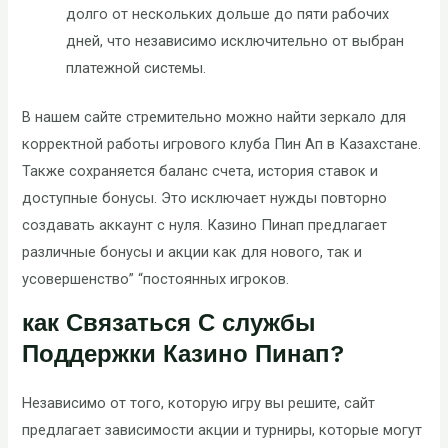
долго от нескольких дольше до пяти рабочих
дней, что независимо исключительно от выбран
платежной системы.
В нашем сайте стремительно можно найти зеркало для
корректной работы игрового клуба Пин Ап в Казахстане.
Также сохраняется баланс счета, история ставок и
доступные бонусы. Это исключает нужды повторно
создавать аккаунт с нуля. Казино Пинап предлагает
различные бонусы и акции как для нового, так и
усовершенство” “постоянных игроков.
как Связаться С службы
Поддержки Казино Пинап?
Независимо от того, которую игру вы решите, сайт
предлагает зависимости акции и турниры, которые могут