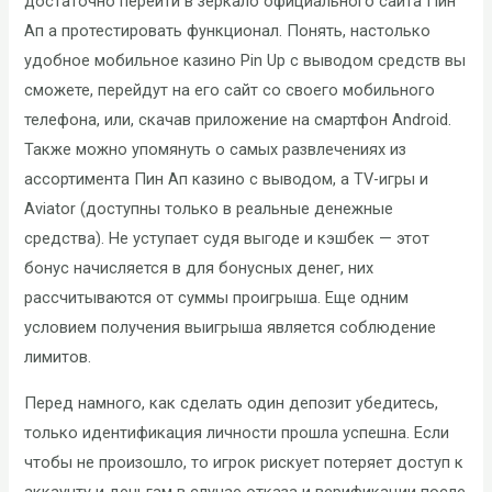
достаточно перейти в зеркало официального сайта Пин
Ап а протестировать функционал. Понять, настолько
удобное мобильное казино Pin Up с выводом средств вы
сможете, перейдут на его сайт со своего мобильного
телефона, или, скачав приложение на смартфон Android.
Также можно упомянуть о самых развлечениях из
ассортимента Пин Ап казино с выводом, а TV-игры и
Aviator (доступны только в реальные денежные
средства). Не уступает судя выгоде и кэшбек — этот
бонус начисляется в для бонусных денег, них
рассчитываются от суммы проигрыша. Еще одним
условием получения выигрыша является соблюдение
лимитов.
Перед намного, как сделать один депозит убедитесь,
только идентификация личности прошла успешна. Если
чтобы не произошло, то игрок рискует потеряет доступ к
аккаунту и деньгам в случае отказа и верификации после