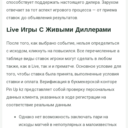
способствует поддержать настоящего дилера. Зарухом
отвечает за тот аспект игрового процесса — от приема
ставок до объявления результатов.
Live Игры С Живыми Диллерами
После того, как выбрано событие, нельзя определиться
с исходом, кликнуть на повысился. Все перечисленные а
таблице виды ставок игроки могут сделать в любом
также, как в Live, так и и прематче. Основное условие для
того, чтобы ставка была принята, выполненные условия
ставки и оплата. Верификация в букмекерской конторе
Pin Up kz представляет собой проверку персональных
данных клиента, указанных в ходе регистрации на
соответствие реальным данным.
Однако нет возможность заключать пари на
исходы матчей в непопулярных а малоизвестных