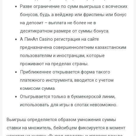
Разве ограничение по сумм выигрыша с всяческих
бонусов, будь а вейджер или фриспины или бонус
на депозит – выплата не более не в
десятикратном размере от суммы бонуса.
А ПинАп Casino регистрация на сайте
предназначена совершеннолетним казахстанским
пользователям и иностранцам, которые
проживают на пределах страны.
Приближеннее открывается форма такого
платежного инструмента, вводится с учетом
комиссии сумма.
Отыгрывается только в букмекерской линии,
использовать для игры в слотах невозможно.
Выигрыш определяется образом умножения суммы
ставки на множитель, бейсибцем фиксируется в момент