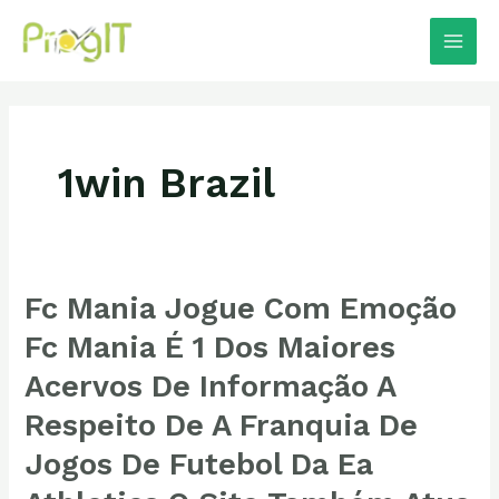
Skip
Main
to
Men
content
1win Brazil
Fc Mania Jogue Com Emoção
Fc
Mania
Fc Mania É 1 Dos Maiores
Jogue
Acervos De Informação A
Com
Respeito De A Franquia De
Emoção
Fc
Jogos De Futebol Da Ea
Mania