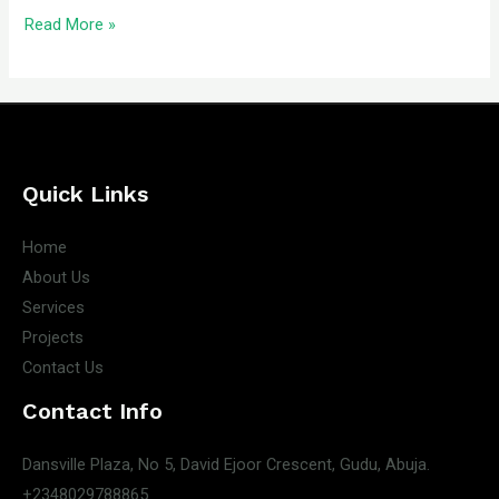
O
Read More »
Agenciamento
Sobre
Influenciadores
E
Pro-
players”
Quick Links
Home
About Us
Services
Projects
Contact Us
Contact Info
Dansville Plaza, No 5, David Ejoor Crescent, Gudu, Abuja.
+2348029788865