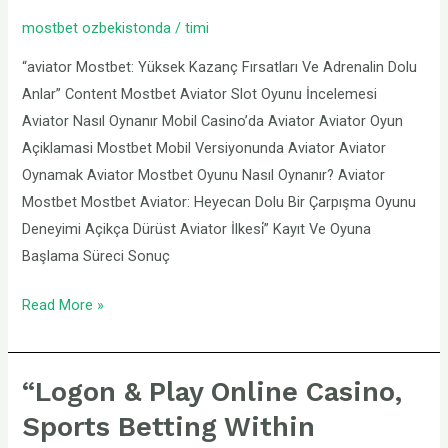
Fırsatları
mostbet ozbekistonda
/
timi
Ve
“aviator Mostbet: Yüksek Kazanç Fırsatları Ve Adrenalin Dolu
Adrenaline
Anlar” Content Mostbet Aviator Slot Oyunu İncelemesi
Dolu
Aviator Nasıl Oynanır Mobil Casino’da Aviator Aviator Oyun
Anlar”
Açiklamasi Mostbet Mobil Versiyonunda Aviator Aviator
Oynamak Aviator Mostbet Oyunu Nasıl Oynanır? Aviator
Mostbet Mostbet Aviator: Heyecan Dolu Bir Çarpışma Oyunu
Deneyimi Açikça Dürüst Aviator İlkesi̇” Kayıt Ve Oyuna
Başlama Süreci Sonuç
Read More »
“Logon & Play Online Casino,
“Logon
&
Sports Betting Within
Play