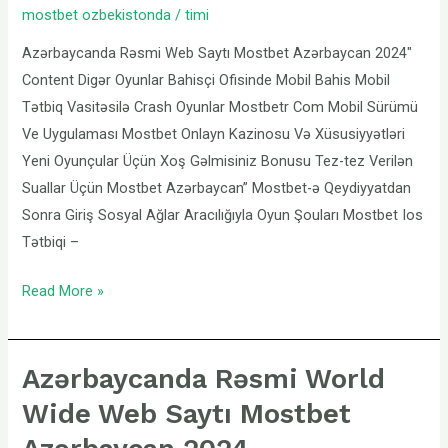
Güncel
mostbet ozbekistonda
/
timi
Adres
Azərbaycanda Rəsmi Web Saytı Mostbet Azərbaycan 2024″
2025
Content Digər Oyunlar Bahisçi Ofisinde Mobil Bahis Mobil
Mostbet
Tətbiq Vasitəsilə Crash Oyunlar Mostbetr Com Mobil Sürümü
Turkey,
Ve Uygulaması Mostbet Onlayn Kazinosu Və Xüsusiyyətləri
Mostbet
Yeni Oyunçular Üçün Xoş Gəlmisiniz Bonusu Tez-tez Verilən
Tr
Suallar Üçün Mostbet Azərbaycan” Mostbet-ə Qeydiyyatdan
Sonra Giriş Sosyal Ağlar Aracılığıyla Oyun Şouları Mostbet Ios
Tətbiqi –
Read More »
Azərbaycanda Rəsmi World
Azərbaycanda
Rəsmi
Wide Web Saytı Mostbet
World