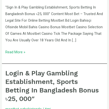
Casino,
“Sign In & Play Gambling Establishment, Sports Betting In
Sports
Bangladesh Bonus ৳25, 000” Content Most Bet – Trusted And
Betting
Legal Site For Online Betting Mostbet Bd Login Bahisçi
Inside
Ofisinde Mobil Bahis Casino Bonus Mostbet Casino Selection
Bangladesh
Of Games At Mostbet Casino Tick The Package Saying That
Bonus
You Are Usually Over 18 Years Old And In […]
৳25,
000”
Read More »
Login & Play Gambling
Login
&
Establishment, Sports
Play
Betting In Bangladesh Bonus
Gambling
৳25, 000″
Establishment,
Sports
mostbet ozbekistonda
/
timi