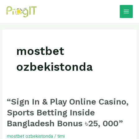
Skip
Main
to
Men
content
Post
pagination
mostbet
ozbekistonda
“Sign In & Play Online Casino,
“Sign
In
Sports Betting Inside
&
Bangladesh Bonus ৳25, 000”
Play
Online
mostbet ozbekistonda
/
timi