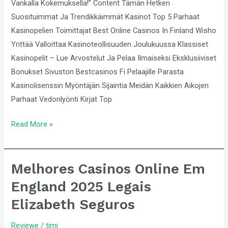
Vankalla Kokemuksella!” Content Tämän Hetken
Suosituimmat Ja Trendikkäimmät Kasinot Top 5 Parhaat
Kasinopelien Toimittajat Best Online Casinos In Finland Wisho
Yrittää Valloittaa Kasinoteollisuuden Joulukuussa Klassiset
Kasinopelit – Lue Arvostelut Ja Pelaa Ilmaiseksi Eksklusiiviset
Bonukset Sivuston Bestcasinos Fi Pelaajille Parasta
Kasinolisenssin Myöntäjän Sijaintia Meidän Kaikkien Aikojen
Parhaat Vedonlyönti Kirjat Top
Read More »
Melhores Casinos Online Em
Melhores
Casinos
England 2025 Legais
Online
Elizabeth Seguros
Em
England
Reviewe
/
timi