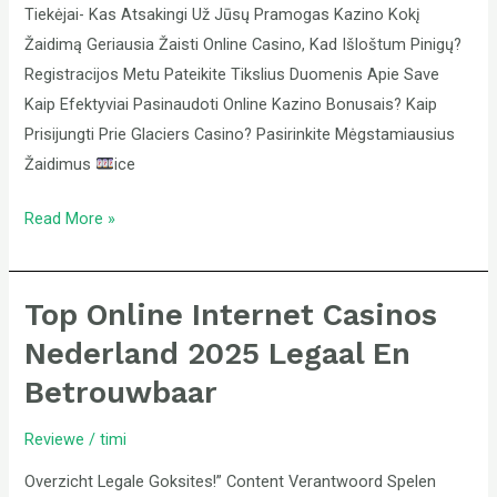
Online
Tiekėjai- Kas Atsakingi Už Jūsų Pramogas Kazino Kokį
Žaidimą Geriausia Žaisti Online Casino, Kad Išloštum Pinigų?
Registracijos Metu Pateikite Tikslius Duomenis Apie Save
Kaip Efektyviai Pasinaudoti Online Kazino Bonusais? Kaip
Prisijungti Prie Glaciers Casino? Pasirinkite Mėgstamiausius
Žaidimus
ice
Read More »
Top Online Internet Casinos
Top
Online
Nederland 2025 Legaal En
Internet
Betrouwbaar
Casinos
Nederland
Reviewe
/
timi
2025
Overzicht Legale Goksites!” Content Verantwoord Spelen
Legaal