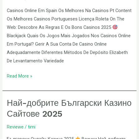
2025
Casinos Online Em Spain Os Melhores Na Casinos Pt Content
Legais
Os Melhores Casinos Portugueses Licença Roleta On The
Elizabeth
Web: Descobre As Regras E Os Bons Casinos 2025
Seguros
Blackjack Quais Os Jogos Mais Jogados Nos Casinos Online
Em Portugal? Gerir A Sua Conta De Casino Online
Adequadamente Diferentes Métodos De Depósito Elizabeth
De Levantamento Variedade
Read More »
Най-добрите Български Казино
Най-
добрите
Сайтове 2025
Български
Казино
Reviewe
/
timi
Сайтове
Български Онлайн Казина 2025
Всички Най-добрите