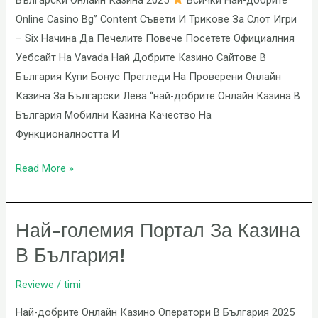
2025
Online Casino Bg” Content Съвети И Трикове За Слот Игри
– Six Начина Да Печелите Повече Посетете Официалния
Уебсайт На Vavada Най Добрите Казино Сайтове В
България Купи Бонус Прегледи На Проверени Онлайн
Казина За Български Лева “най-добрите Онлайн Казина В
България Мобилни Казина Качество На
Функционалността И
Read More »
Най-големия Портал За Казина
Най-
големия
В България!
Портал
За
Reviewe
/
timi
Казина
Най-добрите Онлайн Казино Оператори В България 2025